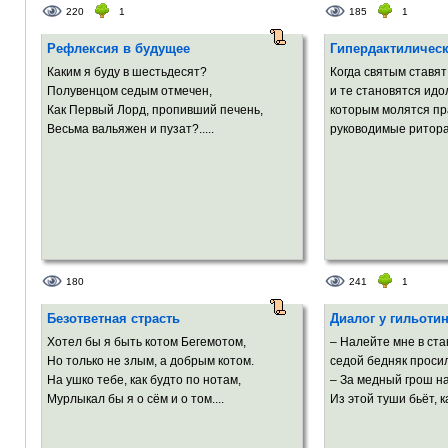
220
1
185
1
Рефлексия в будущее
Гипердактилическ
Каким я буду в шестьдесят?
Когда святым ставя
Полувенцом седым отмечен,
и те становятся идо
Как Первый Лорд, пропивший печень,
которым молятся пр
Весьма вальяжен и пузат?.....
руководимые ритора
180
241
1
Безответная страсть
Диалог у гильоти
Хотел бы я быть котом Бегемотом,
– Налейте мне в ста
Но только не злым, а добрым котом.
седой бедняк просил
На ушко тебе, как будто по нотам,
– За медный грош на
Мурлыкал бы я о сём и о том....
Из этой туши бьёт, ка