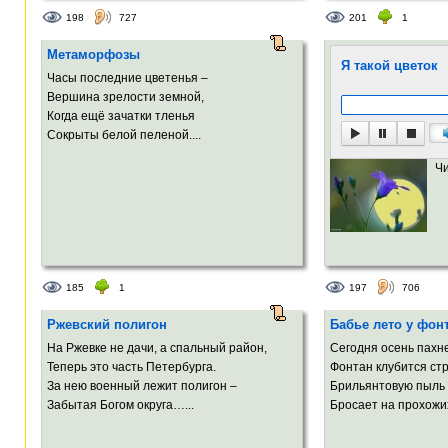
198
727
201
1
Метаморфозы
Я такой цветок
Часы последние цветенья –
Вершина зрелости земной,
Когда ещё зачатки тленья
Сокрыты белой пеленой....
Ч
185
1
197
706
Ржевский полигон
Бабье лето у фон
На Ржевке не дачи, а спальный район,
Сегодня осень пахн
Теперь это часть Петербурга.
Фонтан клубится ст
За нею военный лежит полигон –
Брильянтовую пыль
Забытая Богом округа…...
Бросает на прохожих