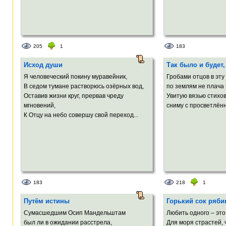
205
1
183
Исход души
Так было и будет,
Я человеческий покину муравейник,
Гробами отцов в эту
В седом тумане растворюсь озёрных вод,
по землям не плача 
Оставив жизни круг, прервав чреду
Увитую вязью стихо
мгновений,
сниму с просветлённ
К Отцу на небо совершу свой переход...
183
218
1
Путём истины
Горький сок ряб
Сумасшедшим Осип Мандельштам
Любить одного – это
был ли в ожидании расстрела,
Для моря страстей,