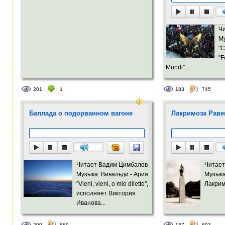
Ч
Му
"C
"F
Mundi"...
201
1
183
745
Баллада о подорванном вагоне
Лакримоза Рав
Читает Вадим Цимбалов
Читает
Музыка: Вивальди - Ария
Музыка
"Vieni, vieni, o mio diletto",
Лакрим
исполняет Виктория
Иванова...
200
669
187
693