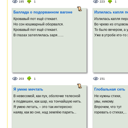
195
1
223
1
Баллада о подорванном вагоне
Излилась капля п
Кровавый пот ещё стекает.
Излилась капля пер
Но сон кошмарный оборвался.
Во чрево из отцовск
Кровавый пот ещё стекает.
То было вечером, а 
В глазах затеплилась заря…...
Уже в утробе кто-то 
203
1
151
Я умею мечтать
Глобальная сеть
В невесомой, как пух, оболочке телесной
Не нужны стихи,
я подвешен, как шар, на тончайшую нить.
увы, никому.
Я умею летать, – это так интересно:
Впрочем, что тут
наяву, как во сне, над землёю парить...
горевать о стихах,...