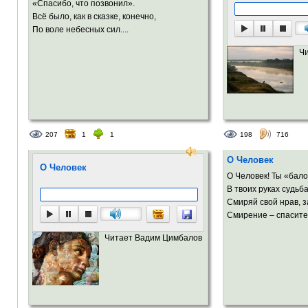
«Спасибо, что позвонил».
Всё было, как в сказке, конечно,
По воле небесных сил....
Ч
207
1
1
198
716
О Человек
О Человек
О Человек! Ты «бал
В твоих руках судьба
Смиряй свой нрав, з
Смирение – спасител
Читает Вадим Цимбалов