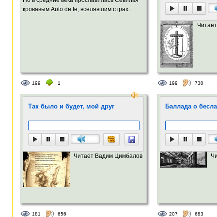
кровавым Auto de fe, вселявшим страх...
Читает
199
1
199
730
Так было и будет, мой друг
Баллада о бесл
Читает Вадим Цимбалов
Ч
181
656
207
683