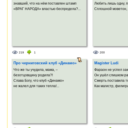
знавший, что на нём поставлен штамп
Любить лишь одну, пр
«ВРАГ НАРОДА» властью беспредела?...
Сплошной моветон, в
219
1
200
Про черниговский клуб «Динамо»
Magister Ludi
Что же ты учудила, мама, –
Фараон не успел зак
безотцовщину родила?!
Он ушёл слишком ра
Слава Богу, что клуб «Динамо»
Смерть поставила то
не жалел для таких тепла!...
Как магистр, филигра