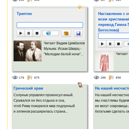
Триптих
Наставление с 
всем христиана
перевод Гимна 
Богослова)
Читает Вадим Цимбалов
Музыка: Исаак Шварц -
Читает
"Мелодии белой ночи"...
179
675
188
658
Греческий храм
На нашей несчаст
Солунью управлял проконсул юный.
На нашей несчастно
Сражался он без отдыха и сна,
мы счастливы будем 
чтоб Риму покорился мир подлунный
не могут сокровища
и эллинов расширилась страна...
богатыми сделать ск