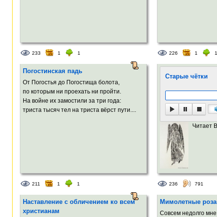
233
1
1
226
1
Погостинская падь
Старые чётки
От Погостья до Погостища болота,
по которым ни проехать ни пройти.
На войне их замостили за три года:
триста тысяч тел на триста вёрст пути....
Читает 
211
1
1
236
791
Наставление с обличением ко всем
Мимолетные роза
христианам
Совсем недолго мне