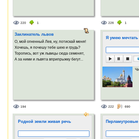
220
1
226
1
Заклинатель львов
Я умею мечтать
О, мой огненный Лев, ну, потискай меня!
Хочешь, я почешу тебе шею и грудь?
Торопись, вот уж львицы сюда семенят,
А за ними и львята вприпрыжку бегут...
Ч
194
222
690
Родной земли живая речь
Перламутровые