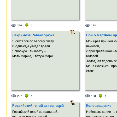
220
1
174
Лакримоза Равенсбрюка
Сон о мёртвом бр
Я скитался по белому свету
Мой брат пришёл ко
И однажды увидел вдали
неживой,
Ясноокую Елизавету –
с простреленной на
Мать Марию, Святую Maри...
головой.
Холодная ладонь ле
Меня сквозь сон пр
стон:...
227
1
198
1
Российский гений за границей
Коловращение
Российский гений за границей,
Небес движение по 
вдали от родины своей,
не прекратится ни на