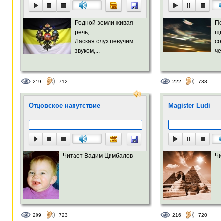
Родной земли живая
П
речь,
щё
Лаская слух певучим
с
звуком,...
че
219
712
222
738
Отцовское напутствие
Magister Ludi
Читает Вадим Цимбалов
Ч
209
723
216
720