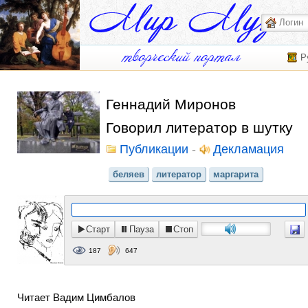
Р
Геннадий Миронов
Говорил литератор в шутку
Публикации
-
Декламация
беляев
литератор
маргарита
Старт
Пауза
Стоп
187
647
Читает Вадим Цимбалов