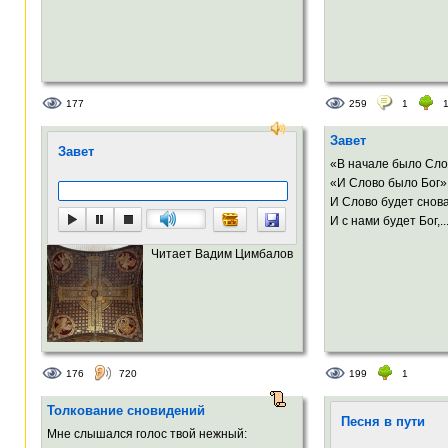
177
259
1
Завет
Завет
«В начале было Сло
«И Слово было Бог»
И Слово будет снова
И с нами будет Бог,..
Читает Вадим Цимбалов
176
720
199
1
Толкование сновидений
Песня в пути
Мне слышался голос твой нежный: