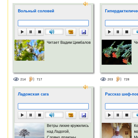
Вольный соловей
Гипердактиличе
Читает Вадим Цимбалов
Ч
214
717
203
728
Ладожская сага
Рассказ шеф-пова
Ветры лихие кружились
Ко
над Ладогой,
м
Словно драконы,
М