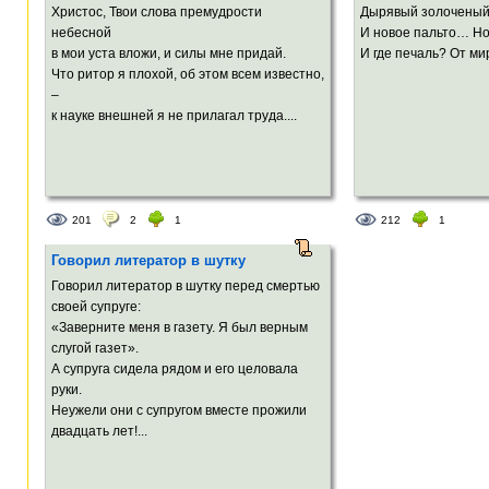
Христос, Твои слова премудрости
Дырявый золоченый
небесной
И новое пальто… Но
в мои уста вложи, и силы мне придай.
И где печаль? От мир
Что ритор я плохой, об этом всем известно,
–
к науке внешней я не прилагал труда....
201
2
1
212
1
Говорил литератор в шутку
Говорил литератор в шутку перед смертью
своей супруге:
«Заверните меня в газету. Я был верным
слугой газет».
А супруга сидела рядом и его целовала
руки.
Неужели они с супругом вместе прожили
двадцать лет!...