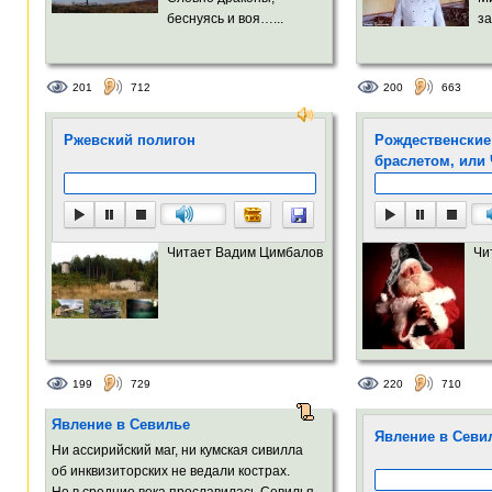
беснуясь и воя…...
за
201
712
200
663
Ржевский полигон
Рождественские
браслетом, или
Читает Вадим Цимбалов
Чи
199
729
220
710
Явление в Севилье
Явление в Севи
Ни ассирийский маг, ни кумская сивилла
об инквизиторских не ведали кострах.
Но в средние века прославилась Севилья