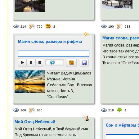
214
750
2
190
633
Магия слова, раз
Магия слова, размера и рифмы
Магия слова, разме
Иго твое так легко 
В храме стиха все 
Тихо поют “Crucifixsu
Читает Вадим Цимбалов
Музыка: Иоганн
Себастьян Бах - Высокая
месса, Часть 3,
"Crucifixsus"...
200
666
218
1
Мой Отец Небесный
Сон о мёртвом 
Мой Отец Небесный, я Твой блудный сын.
Под бровями та же неземная синь...