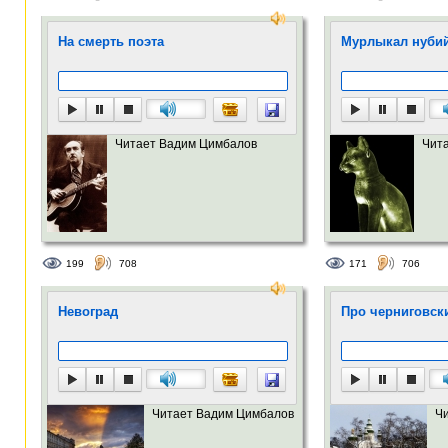
На смерть поэта
Мурлыкал нубий
Читает Вадим Цимбалов
Чит
199
708
171
706
Невоград
Про черниговск
Читает Вадим Цимбалов
Ч