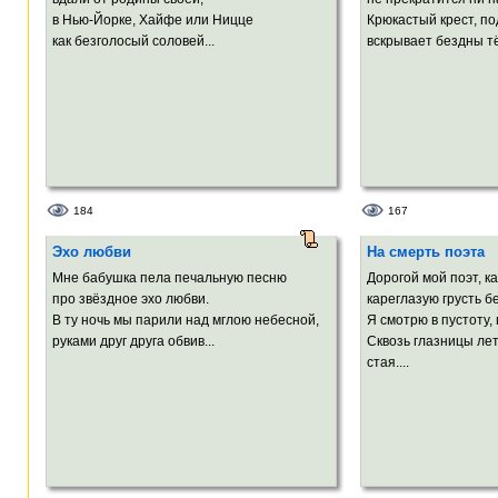
в Нью-Йорке, Хайфе или Ницце
Крюкастый крест, по
как безголосый соловей...
вскрывает бездны т
184
167
Эхо любви
На смерть поэта
Мне бабушка пела печальную песню
Дорогой мой поэт, ка
про звёздное эхо любви.
кареглазую грусть 
В ту ночь мы парили над мглою небесной,
Я смотрю в пустоту,
руками друг друга обвив...
Сквозь глазницы ле
стая....