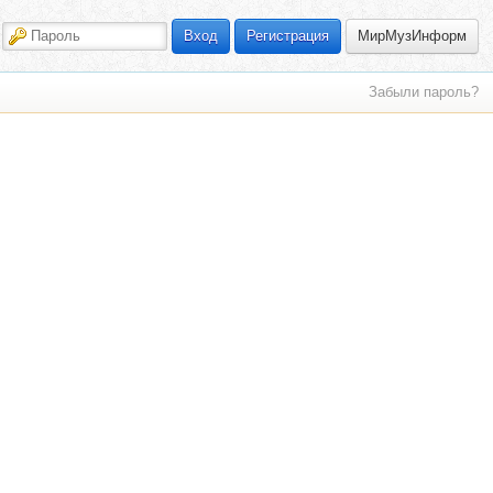
МирМузИнформ
Вход
Регистрация
Забыли пароль?