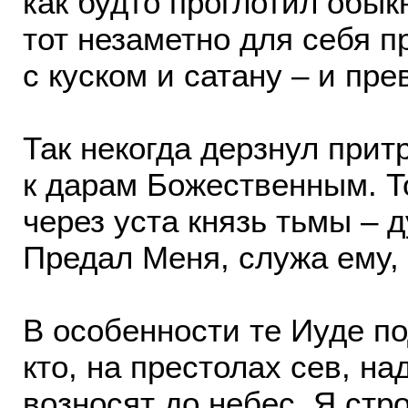
как будто проглотил обык
тот незаметно для себя п
с куском и сатану – и пре
Так некогда дерзнул прит
к дарам Божественным. То
через уста князь тьмы – д
Предал Меня, служа ему
В особенности те Иуде п
кто, на престолах сев, н
возносят до небес. Я стр