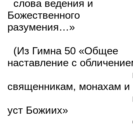
слова ведения и
Божественного
разумения…»
(Из Гимна 50 «Общее
наставление с обличение
царям, ар
священникам, монахам и
изреченное и
уст Божиих»
Симеона Ново