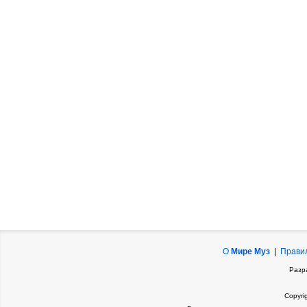
О
Мире Муз
|
Прави
Разр
Copyri