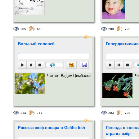
205
663
209
723
Вольный соловей
Гипердактиличе
Читает Вадим Цимбалов
Ч
214
717
203
728
Рассказ шеф-повара о Gefilte fish
Легенда о косо
страны озёр