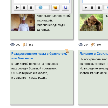
Король скандалов, гений
Ч
махинаций,
Миллионероднажды
заглянул...
200
662
294
694
Рождественские часы с браслетом,
Явление в Севил
или Чьи часы
Ни ассирийский маг,
К нам домой пришёл на праздник
об инквизиторских н
наш сосед – большой проказник.
Но в средние века 
Он был в гриме и в халате,
кровавым Auto de fe,
и в ушанке – смеха ради...