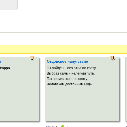
и
Отцовское напутствие
troppo...
Ты пойдёшь без отца по свету,
Выбрав самый нелёгкий путь.
Так внемли же его совету:
Человеком достойным будь...