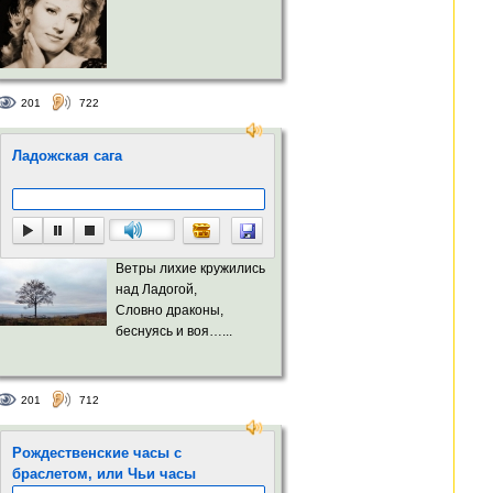
201
722
Ладожская сага
Ветры лихие кружились
над Ладогой,
Словно драконы,
беснуясь и воя…...
201
712
Рождественские часы с
браслетом, или Чьи часы