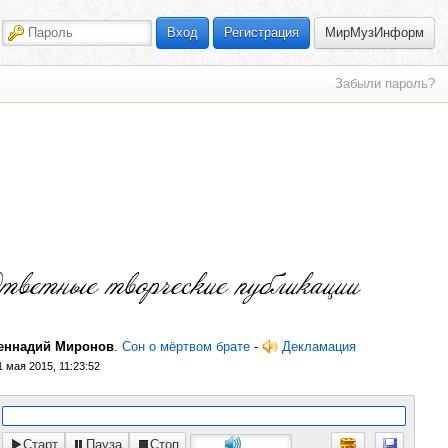
МирМузИнформ
Вход
Регистрация
Забыли пароль?
еннадий Миронов
.
Сон о мёртвом брате
-
Декламация
1 мая 2015, 11:23:52
Старт
Пауза
Стоп