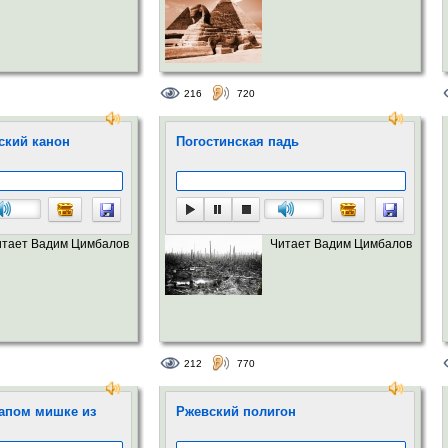
216
720
ский канон
Погостинская падь
итает Вадим Цимбалов
Читает Вадим Цимбалов
212
770
лапом мишке из
Ржевский полигон