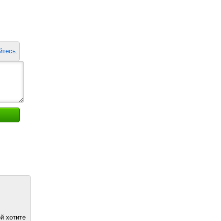
йтесь
.
й хотите