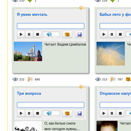
220
1
226
1
Я умею мечтать
Бабье лето у фо
Читает Вадим Цимбалов
Ч
222
690
213
787
Три вопроса
Отцовское напу
О, как белые снеги
Читае
мне сегодня нужны,...