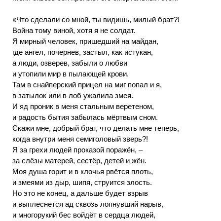
«Что сделали со мной, ты видишь, милый брат?!
Война тому виной, хотя я не солдат.
Я мирный человек, пришедший на майдан,
где ангел, почернев, застыл, как истукан,
а люди, озверев, забыли о любви
и утопили мир в пылающей крови.
Там в снайперский прицел на миг попал и я,
в затылок или в лоб ужалила змея.
И яд проник в меня стальным веретеном,
и радость бытия забылась мёртвым сном.
Скажи мне, добрый брат, что делать мне теперь,
когда внутри меня семиголовый зверь?!
Я за грехи людей проказой поражён, –
за слёзы матерей, сестёр, детей и жён.
Моя душа горит и в клочья рвётся плоть,
и змеями из дыр, шипя, струится злость.
Но это не конец, а дальше будет взрыв
и выплеснется ад сквозь лопнувший нарыв,
и многорукий бес войдёт в сердца людей,