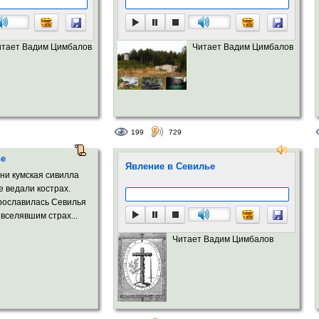
итает Вадим Цимбалов
Читает Вадим Цимбалов
199
729
ье
Явление в Севилье
 ни кумская сивилла
е ведали кострах.
прославилась Севилья
 вселявшим страх...
Читает Вадим Цимбалов