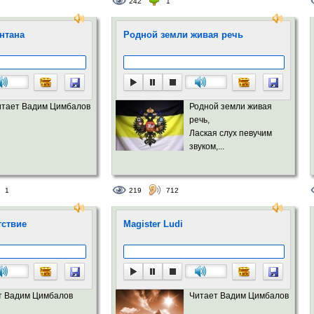
242
1
нтана
Родной земли живая речь
итает Вадим Цимбалов
Родной земли живая
речь,
Лаская слух певучим
звуком,...
1
219
712
тствие
Magister Ludi
т Вадим Цимбалов
Читает Вадим Цимбалов