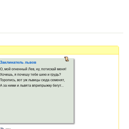
Заклинатель львов
О, мой огненный Лев, ну, потискай меня!
Хочешь, я почешу тебе шею и грудь?
Торопись, вот уж львицы сюда семенят,
А за ними и львята вприпрыжку бегут...