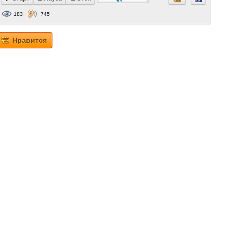
183
745
Нравится