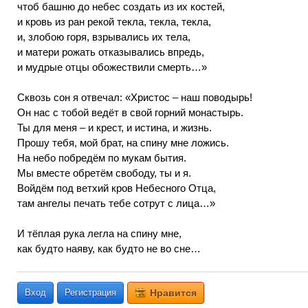
чтоб башню до небес создать из их костей,
и кровь из ран рекой текла, текла, текла,
и, злобою горя, взрывались их тела,
и матери рожать отказывались впредь,
и мудрые отцы обожествили смерть…»
Сквозь сон я отвечал: «Христос – наш поводырь!
Он нас с тобой ведёт в свой горний монастырь.
Ты для меня – и крест, и истина, и жизнь.
Прошу тебя, мой брат, на спину мне ложись.
На небо побредём по мукам бытия.
Мы вместе обретём свободу, ты и я.
Войдём под ветхий кров Небесного Отца,
там ангелы печать тебе сотрут с лица…»
И тёплая рука легла на спину мне,
как будто наяву, как будто не во сне…
Вход
Регистрация
Нравится