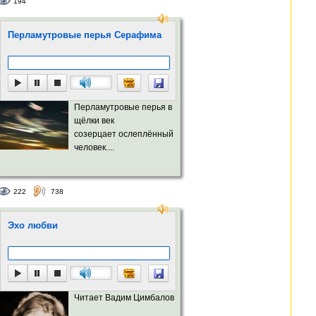
194
Перламутровые перья Серафима
Перламутровые перья в
щёлки век
созерцает ослеплённый
человек....
222
738
Эхо любви
Читает Вадим Цимбалов