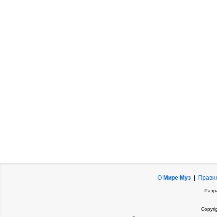
О
Мире Муз
|
Прави
Разр
Copyri