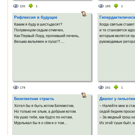
220
1
185
1
Рефлексия в будущее
Гипердактилическ
Каким я буду в шестьдесят?
Когда святым ставя
Полувенцом седым отмечен,
и те становятся идо
Как Первый Лорд, пропивший печень,
которым молятся пр
Весьма вальяжен и пузат?.....
руководимые ритора
179
241
1
Безответная страсть
Диалог у гильоти
Хотел бы я быть котом Бегемотом,
– Налейте мне в ста
Но только не злым, а добрым котом.
седой бедняк просил
На ушко тебе, как будто по нотам,
– За медный грош на
Мурлыкал бы я о сём и о том....
Из этой туши бьёт, ка