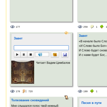
177
259
1
Завет
Завет
«В начале было Сло
«И Слово было Бог»
И Слово будет снова
И с нами будет Бог,..
Читает Вадим Цимбалов
176
720
199
1
Толкование сновидений
Песня в пути
Мне слышался голос твой нежный: