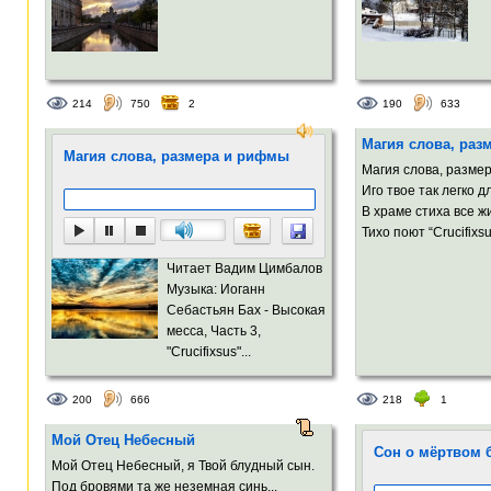
214
750
2
190
633
Магия слова, раз
Магия слова, размера и рифмы
Магия слова, разме
Иго твое так легко 
В храме стиха все 
Тихо поют “Crucifixsu
Читает Вадим Цимбалов
Музыка: Иоганн
Себастьян Бах - Высокая
месса, Часть 3,
"Crucifixsus"...
200
666
218
1
Мой Отец Небесный
Сон о мёртвом 
Мой Отец Небесный, я Твой блудный сын.
Под бровями та же неземная синь...