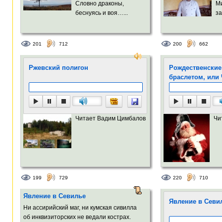
Словно драконы,
М
беснуясь и воя…...
за
201
712
200
662
Ржевский полигон
Рождественские
браслетом, или
Читает Вадим Цимбалов
Чи
199
729
220
710
Явление в Севилье
Явление в Севи
Ни ассирийский маг, ни кумская сивилла
об инквизиторских не ведали кострах.