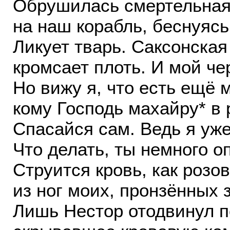
Обрушилась смертельная
на наш корабль, беснуясь
Ликует тварь. Саксонска
кромсает плоть. И мой че
Но вижу я, что есть ещё 
кому Господь махайру* в 
Спасайся сам. Ведь я уж
Что делать, ты немного о
Струится кровь, как розо
из ног моих, пронзённых 
Лишь Нестор отодвинул п