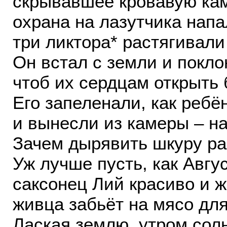
скрывавшее кровавую ка
охрана на лазутчика напа
три ликтора* растягивали
Он встал с земли и покло
чтоб их сердцам открыть 
Его запеленали, как ребё
и вынесли из камеры – на
Зачем дырявить шкуру р
Уж лучше пусть, как Авгу
саксонец Лий красиво и ж
живца забьёт на мясо дл
Лаская землю, утром сол