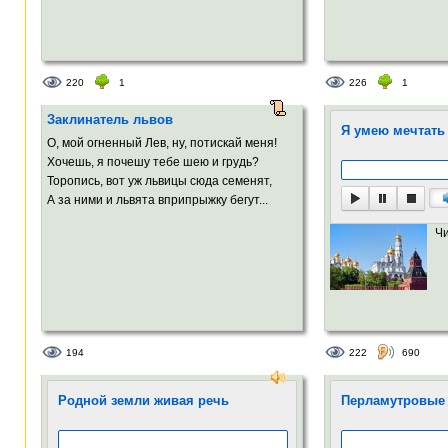
220
1
226
1
Заклинатель львов
Я умею мечтать
О, мой огненный Лев, ну, потискай меня!
Хочешь, я почешу тебе шею и грудь?
Торопись, вот уж львицы сюда семенят,
А за ними и львята вприпрыжку бегут...
Ч
194
222
690
Родной земли живая речь
Перламутровые