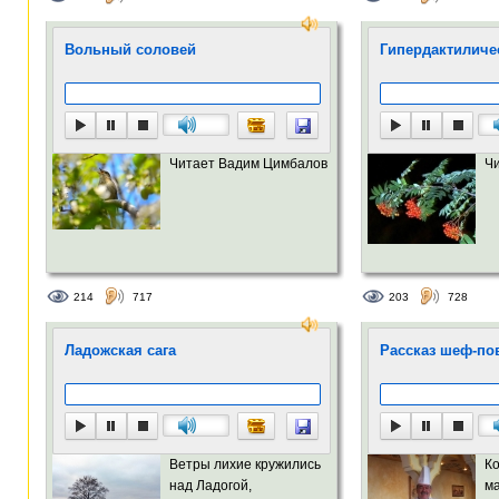
Вольный соловей
Гипердактиличе
Читает Вадим Цимбалов
Ч
214
717
203
728
Ладожская сага
Рассказ шеф-пова
Ветры лихие кружились
Ко
над Ладогой,
м