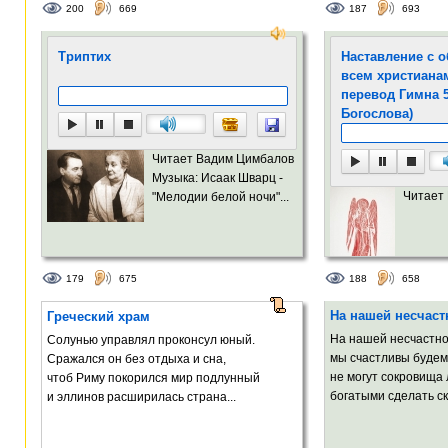
200
669
187
693
Триптих
Наставление с 
всем христиана
перевод Гимна 
Богослова)
Читает Вадим Цимбалов
Музыка: Исаак Шварц -
Читает
"Мелодии белой ночи"...
179
675
188
658
На нашей несчаст
Греческий храм
На нашей несчастно
Солунью управлял проконсул юный.
мы счастливы будем 
Сражался он без отдыха и сна,
не могут сокровища
чтоб Риму покорился мир подлунный
богатыми сделать ск
и эллинов расширилась страна...