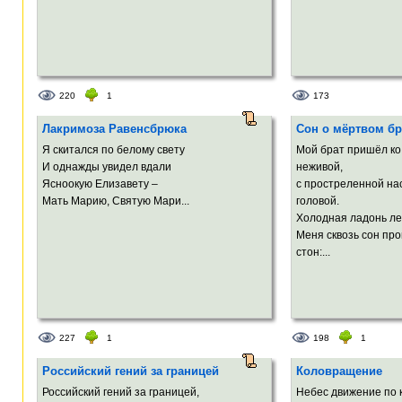
220
1
173
Лакримоза Равенсбрюка
Сон о мёртвом бр
Я скитался по белому свету
Мой брат пришёл ко
И однажды увидел вдали
неживой,
Ясноокую Елизавету –
с простреленной на
Мать Марию, Святую Maри...
головой.
Холодная ладонь ле
Меня сквозь сон пр
стон:...
227
1
198
1
Российский гений за границей
Коловращение
Российский гений за границей,
Небес движение по 