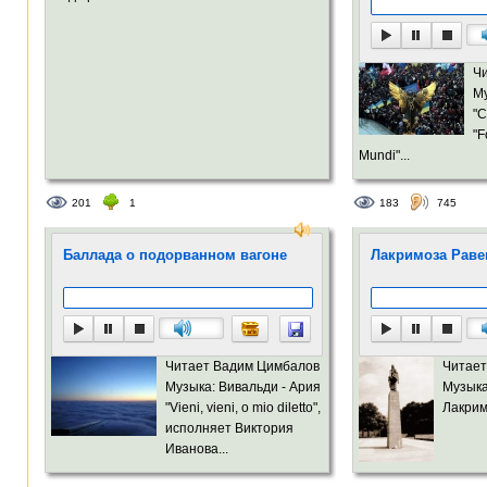
Ч
Му
"C
"F
Mundi"...
201
1
183
745
Баллада о подорванном вагоне
Лакримоза Рав
Читает Вадим Цимбалов
Читает
Музыка: Вивальди - Ария
Музыка
"Vieni, vieni, o mio diletto",
Лакрим
исполняет Виктория
Иванова...