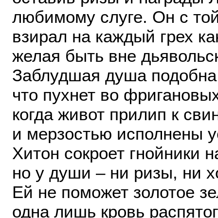
любимому слуге. Он с то
взирал на каждый грех ка
желая быть вне дьяволь
Заблудшая душа подобна 
что пухнет во фригановых
когда живот прилип к сви
и мерзостью исполнены у
Хитон сокроет гнойники н
но у души – ни ризы, ни х
Ей не поможет золотое зе
одна лишь кровь распято