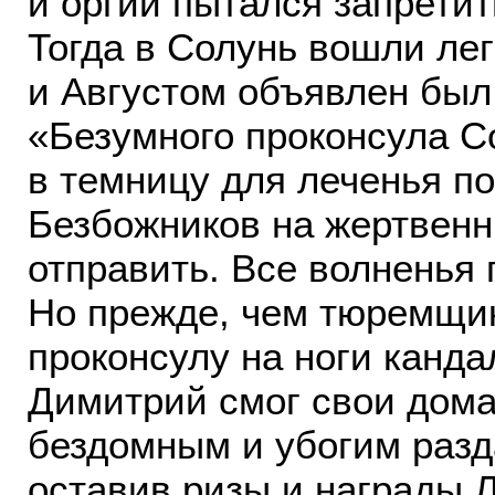
и оргии пытался запрети
Тогда в Солунь вошли ле
и Августом объявлен был 
«Безумного проконсула С
в темницу для леченья по
Безбожников на жертвен
отправить. Все волненья 
Но прежде, чем тюремщи
проконсулу на ноги канда
Димитрий смог свои дома
бездомным и убогим разд
оставив ризы и награды 