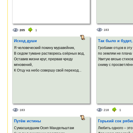
183
205
1
Исход души
Так было и будет,
Я человеческий покину муравейник,
Гробами отцов в эту
В седом тумане растворюсь озёрных вод,
по землям не плача 
Оставив жизни круг, прервав чреду
Увитую вязью стихо
мгновений,
сниму с просветлённ
К Отцу на небо совершу свой переход...
183
218
1
Путём истины
Горький сок ряб
Сумасшедшим Осип Мандельштам
Любить одного – это