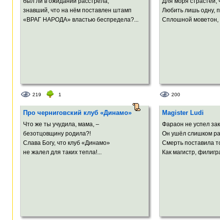
был ли в ожидании расстрела,
Для моря страстей,
знавший, что на нём поставлен штамп
Любить лишь одну, пр
«ВРАГ НАРОДА» властью беспредела?...
Сплошной моветон, в
219
1
200
Про черниговский клуб «Динамо»
Magister Ludi
Что же ты учудила, мама, –
Фараон не успел зак
безотцовщину родила?!
Он ушёл слишком ра
Слава Богу, что клуб «Динамо»
Смерть поставила то
не жалел для таких тепла!...
Как магистр, филигра