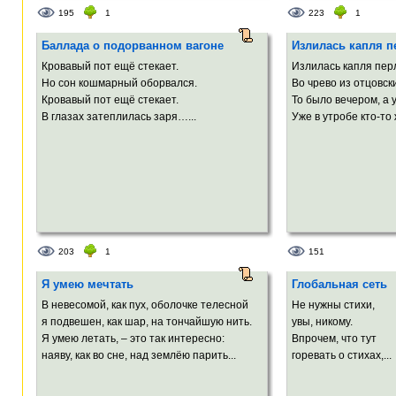
195
1
223
1
Баллада о подорванном вагоне
Излилась капля п
Кровавый пот ещё стекает.
Излилась капля пер
Но сон кошмарный оборвался.
Во чрево из отцовск
Кровавый пот ещё стекает.
То было вечером, а 
В глазах затеплилась заря…...
Уже в утробе кто-то 
203
1
151
Я умею мечтать
Глобальная сеть
В невесомой, как пух, оболочке телесной
Не нужны стихи,
я подвешен, как шар, на тончайшую нить.
увы, никому.
Я умею летать, – это так интересно:
Впрочем, что тут
наяву, как во сне, над землёю парить...
горевать о стихах,...