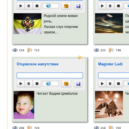
Родной земли живая
П
речь,
щё
Лаская слух певучим
с
звуком,...
че
219
712
222
738
Отцовское напутствие
Magister Ludi
Читает Вадим Цимбалов
Ч
209
723
216
720