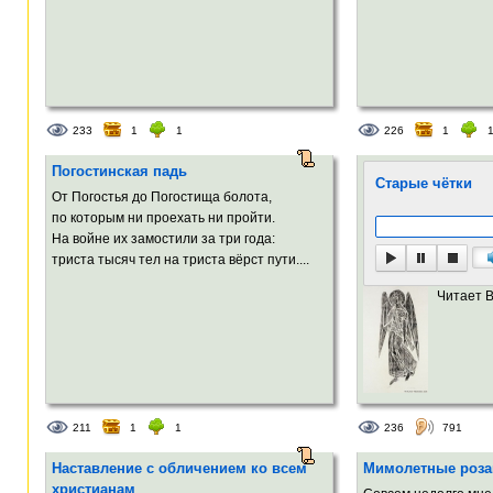
233
1
1
226
1
Погостинская падь
Старые чётки
От Погостья до Погостища болота,
по которым ни проехать ни пройти.
На войне их замостили за три года:
триста тысяч тел на триста вёрст пути....
Читает 
211
1
1
236
791
Наставление с обличением ко всем
Мимолетные роза
христианам