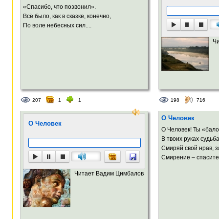
«Спасибо, что позвонил».
Всё было, как в сказке, конечно,
По воле небесных сил....
Ч
207
1
1
198
716
О Человек
О Человек
О Человек! Ты «бал
В твоих руках судьба
Смиряй свой нрав, з
Смирение – спасител
Читает Вадим Цимбалов