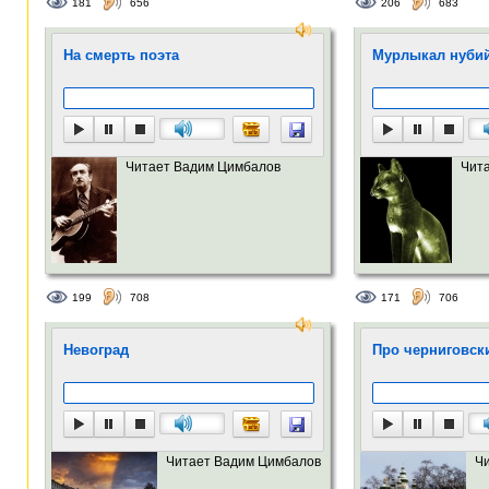
181
656
206
683
На смерть поэта
Мурлыкал нубий
Читает Вадим Цимбалов
Чит
199
708
171
706
Невоград
Про черниговск
Читает Вадим Цимбалов
Ч