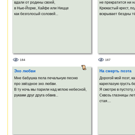
вдали от родины своей,
не прекратится ни на
в Нью-Йорке, Хайфе или Ницце
Крюкастый крест, по
как безголосый соловей...
вскрывает бездны т
184
167
Эхо любви
На смерть поэта
Мне бабушка пела печальную песню
Дорогой мой поэт, ка
про звёздное эхо любви.
кареглазую грусть 
В ту ночь мы парили над мглою небесной,
Я смотрю в пустоту,
руками друг друга обвив...
Сквозь глазницы ле
стая....