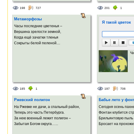
198
727
201
1
Метаморфозы
Я такой цветок
Часы последние цветенья –
Вершина зрелости земной,
Когда ещё зачатки тленья
Сокрыты белой пеленой....
Ч
185
1
197
706
Ржевский полигон
Бабье лето у фон
На Ржевке не дачи, а спальный район,
Сегодня осень пахн
Теперь это часть Петербурга.
Фонтан клубится ст
За нею военный лежит полигон –
Брильянтовую пыль
Забытая Богом округа…...
Бросает на прохожих