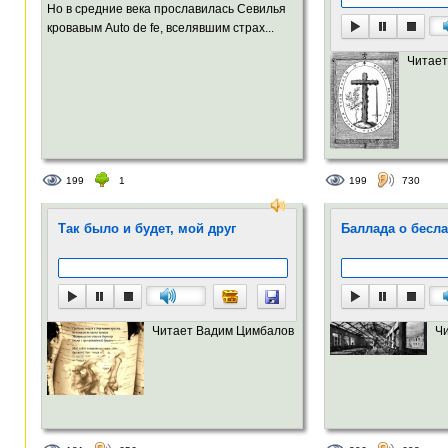
Но в средние века прославилась Севилья
кровавым Auto de fe, вселявшим страх...
Читает
199
1
199
730
Так было и будет, мой друг
Баллада о бесл
Читает Вадим Цимбалов
Ч