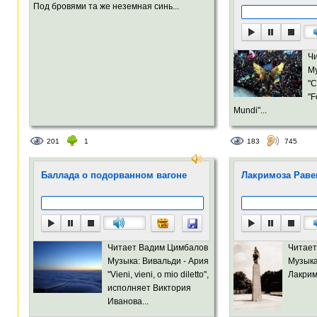
Под бровями та же неземная синь...
Ч
Му
"C
"F
Mundi"...
201
1
183
745
Баллада о подорванном вагоне
Лакримоза Рав
Читает Вадим Цимбалов
Читает
Музыка: Вивальди - Ария
Музыка
"Vieni, vieni, o mio diletto",
Лакрим
исполняет Виктория
Иванова...