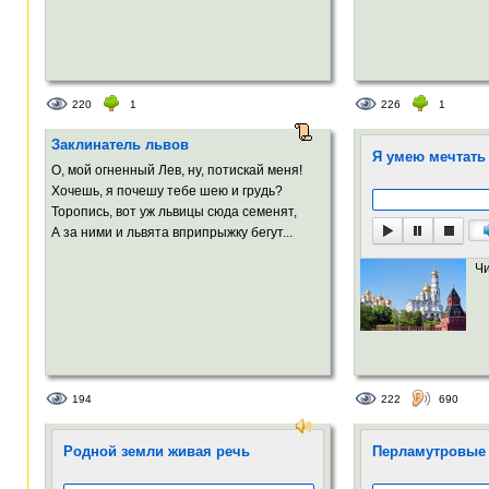
220
1
226
1
Заклинатель львов
Я умею мечтать
О, мой огненный Лев, ну, потискай меня!
Хочешь, я почешу тебе шею и грудь?
Торопись, вот уж львицы сюда семенят,
А за ними и львята вприпрыжку бегут...
Ч
194
222
690
Родной земли живая речь
Перламутровые