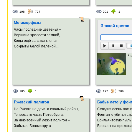
198
727
201
1
Метаморфозы
Я такой цветок
Часы последние цветенья –
Вершина зрелости земной,
Когда ещё зачатки тленья
Сокрыты белой пеленой....
Ч
185
1
197
706
Ржевский полигон
Бабье лето у фон
На Ржевке не дачи, а спальный район,
Сегодня осень пахн
Теперь это часть Петербурга.
Фонтан клубится ст
За нею военный лежит полигон –
Брильянтовую пыль
Забытая Богом округа…...
Бросает на прохожих