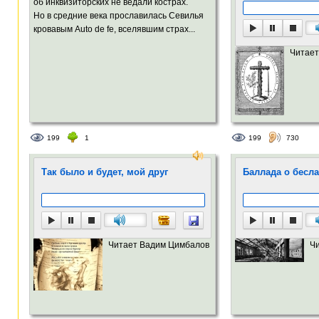
об инквизиторских не ведали кострах.
Но в средние века прославилась Севилья
кровавым Auto de fe, вселявшим страх...
Читает
199
1
199
730
Так было и будет, мой друг
Баллада о бесл
Читает Вадим Цимбалов
Ч