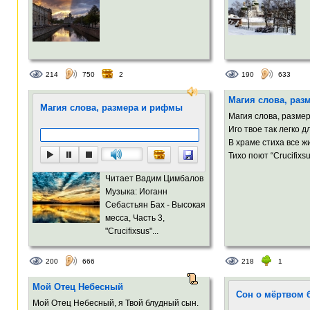
214
750
2
190
633
Магия слова, раз
Магия слова, размера и рифмы
Магия слова, разме
Иго твое так легко 
В храме стиха все 
Тихо поют “Crucifixsu
Читает Вадим Цимбалов
Музыка: Иоганн
Себастьян Бах - Высокая
месса, Часть 3,
"Crucifixsus"...
200
666
218
1
Мой Отец Небесный
Сон о мёртвом 
Мой Отец Небесный, я Твой блудный сын.