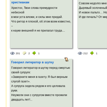
христианам
Совсем недолго мне
Христос, Твои слова премудрости
Дырявый золоченый
небесной
И новое пальто… Но
в мои уста вложи, и силы мне придай.
И где печаль? От мир
Что ритор я плохой, об этом всем известно,
–
к науке внешней я не прилагал труда....
201
2
1
212
1
Говорил литератор в шутку
Говорил литератор в шутку перед смертью
своей супруге:
«Заверните меня в газету. Я был верным
слугой газет».
А супруга сидела рядом и его целовала
руки.
Неужели они с супругом вместе прожили
двадцать лет!...