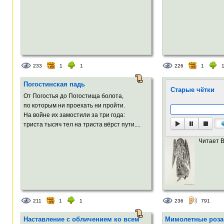
233
1
1
226
1
Погостинская падь
Старые чётки
От Погостья до Погостища болота,
по которым ни проехать ни пройти.
На войне их замостили за три года:
триста тысяч тел на триста вёрст пути....
Читает 
211
1
1
236
791
Наставление с обличением ко всем
Мимолетные роза