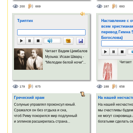
200
669
187
693
Триптих
Наставление с 
всем христиана
перевод Гимна 
Богослова)
Читает Вадим Цимбалов
Музыка: Исаак Шварц -
Читает
"Мелодии белой ночи"...
179
675
188
658
Греческий храм
На нашей несчаст
Солунью управлял проконсул юный.
На нашей несчастно
Сражался он без отдыха и сна,
мы счастливы будем 
чтоб Риму покорился мир подлунный
не могут сокровища
и эллинов расширилась страна...
богатыми сделать ск