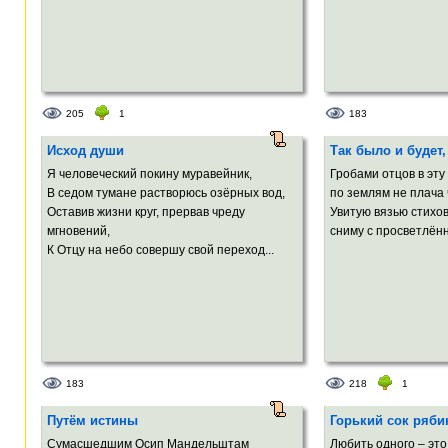
205
1
183
Исход души
Так было и будет,
Я человеческий покину муравейник,
Гробами отцов в эту
В седом тумане растворюсь озёрных вод,
по землям не плача 
Оставив жизни круг, прервав чреду
Увитую вязью стихо
мгновений,
сниму с просветлённ
К Отцу на небо совершу свой переход...
183
218
1
Путём истины
Горький сок ряб
Сумасшедшим Осип Мандельштам
Любить одного – это