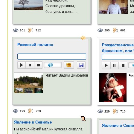
над Ладогой,
м
Словно драконы,
М
беснуясь и воя…...
за
201
712
200
662
Ржевский полигон
Рождественские
браслетом, или
Читает Вадим Цимбалов
Чи
199
729
220
710
Явление в Севилье
Явление в Севи
Ни ассирийский маг, ни кумская сивилла