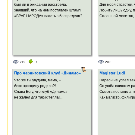
был ли в ожидании расстрела,
Для моря страстей,
знавший, что на нём поставлен штамп
Любить лишь одну, пр
«ВРАГ НАРОДА» властью беспредела?...
Сплошной моветон, в
219
1
200
Про черниговский клуб «Динамо»
Magister Ludi
Что же ты учудила, мама, –
Фараон не успел зак
безотцовщину родила?!
Он ушёл слишком ра
Слава Богу, что клуб «Динамо»
Смерть поставила то
не жалел для таких тепла!...
Как магистр, филигра