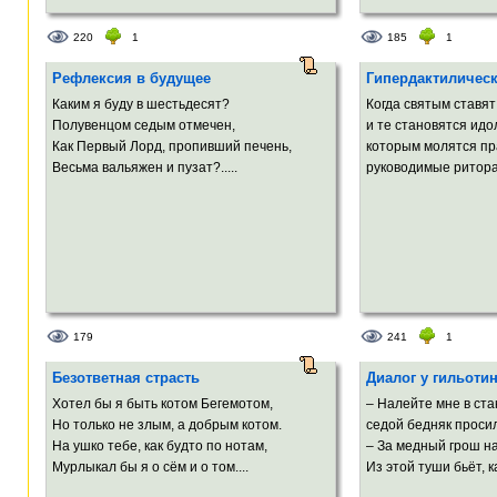
220
1
185
1
Рефлексия в будущее
Гипердактилическ
Каким я буду в шестьдесят?
Когда святым ставя
Полувенцом седым отмечен,
и те становятся идо
Как Первый Лорд, пропивший печень,
которым молятся пр
Весьма вальяжен и пузат?.....
руководимые ритора
179
241
1
Безответная страсть
Диалог у гильоти
Хотел бы я быть котом Бегемотом,
– Налейте мне в ста
Но только не злым, а добрым котом.
седой бедняк просил
На ушко тебе, как будто по нотам,
– За медный грош на
Мурлыкал бы я о сём и о том....
Из этой туши бьёт, ка