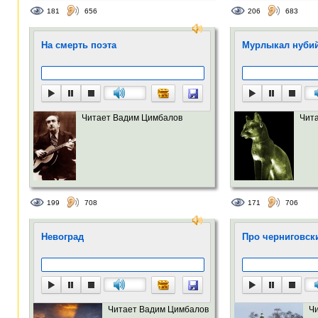
181
656
206
683
На смерть поэта
Мурлыкал нубий
Читает Вадим Цимбалов
Чит
199
708
171
706
Невоград
Про черниговск
Читает Вадим Цимбалов
Ч