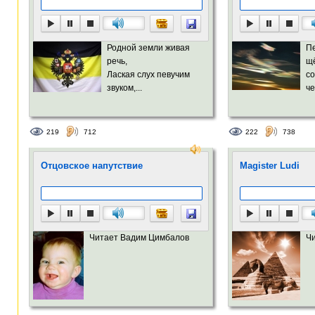
Родной земли живая
П
речь,
щё
Лаская слух певучим
с
звуком,...
че
219
712
222
738
Отцовское напутствие
Magister Ludi
Читает Вадим Цимбалов
Ч