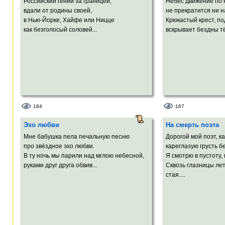
Российский гений за границей,
Небес движение по 
вдали от родины своей,
не прекратится ни на
в Нью-Йорке, Хайфе или Ницце
Крюкастый крест, по
как безголосый соловей...
вскрывает бездны т
184
167
Эхо любви
На смерть поэта
Мне бабушка пела печальную песню
Дорогой мой поэт, ка
про звёздное эхо любви.
кареглазую грусть 
В ту ночь мы парили над мглою небесной,
Я смотрю в пустоту,
руками друг друга обвив...
Сквозь глазницы ле
стая....