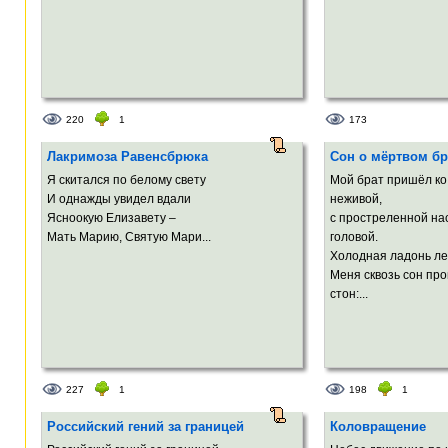
220
1
173
Лакримоза Равенсбрюка
Сон о мёртвом бр
Я скитался по белому свету
Мой брат пришёл ко
И однажды увидел вдали
неживой,
Ясноокую Елизавету –
с простреленной на
Мать Марию, Святую Maри...
головой.
Холодная ладонь ле
Меня сквозь сон пр
стон:...
227
1
198
1
Российский гений за границей
Коловращение