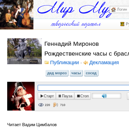
Р
Геннадий Миронов
Рождественские часы с брас
Публикации
-
Декламация
дед мороз
часы
сосед
Старт
Пауза
Стоп
220
710
Читает Вадим Цимбалов