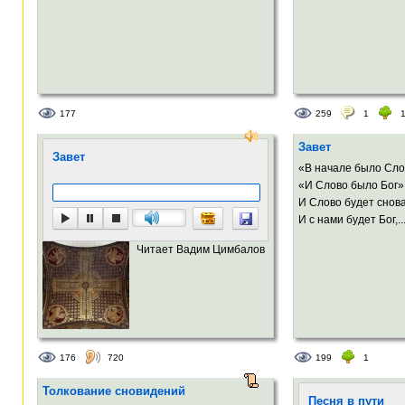
177
259
1
Завет
Завет
«В начале было Сло
«И Слово было Бог»
И Слово будет снова
И с нами будет Бог,..
Читает Вадим Цимбалов
176
720
199
1
Толкование сновидений
Песня в пути