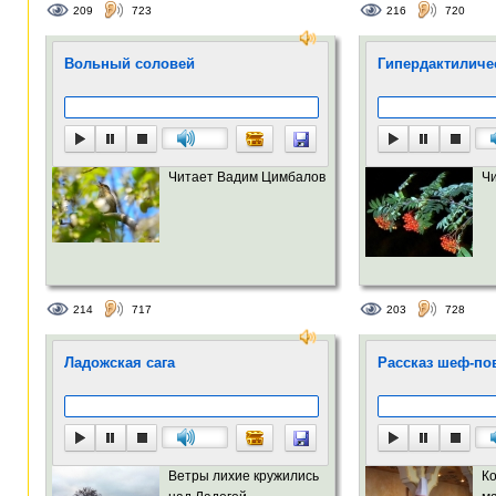
209
723
216
720
Вольный соловей
Гипердактиличе
Читает Вадим Цимбалов
Ч
214
717
203
728
Ладожская сага
Рассказ шеф-пова
Ветры лихие кружились
Ко