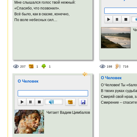
Мне слышался голос твой нежный:
«Спасибо, что позвонил».
Всё было, как в сказке, конечно,
По воле небесных сил....
Ч
207
1
1
198
716
О Человек
О Человек
О Человек! Ты «бал
В твоих руках судьба
Смиряй свой нрав, з
Смирение – спасител
Читает Вадим Цимбалов