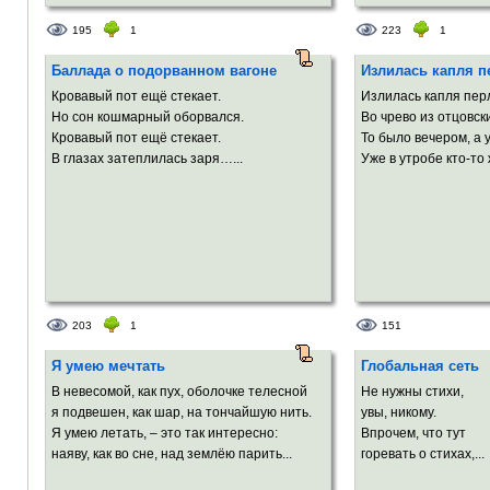
195
1
223
1
Баллада о подорванном вагоне
Излилась капля п
Кровавый пот ещё стекает.
Излилась капля пер
Но сон кошмарный оборвался.
Во чрево из отцовск
Кровавый пот ещё стекает.
То было вечером, а 
В глазах затеплилась заря…...
Уже в утробе кто-то 
203
1
151
Я умею мечтать
Глобальная сеть
В невесомой, как пух, оболочке телесной
Не нужны стихи,
я подвешен, как шар, на тончайшую нить.
увы, никому.
Я умею летать, – это так интересно:
Впрочем, что тут
наяву, как во сне, над землёю парить...
горевать о стихах,...