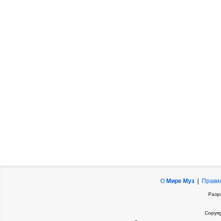
О
Мире Муз
|
Прави
Разр
Copyri