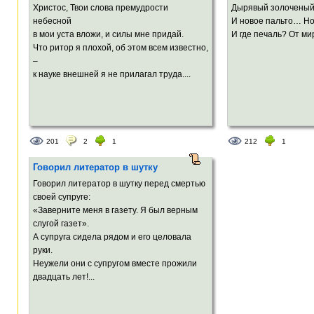
Христос, Твои слова премудрости
Дырявый золоченый
небесной
И новое пальто… Но
в мои уста вложи, и силы мне придай.
И где печаль? От мир
Что ритор я плохой, об этом всем известно,
–
к науке внешней я не прилагал труда....
201
2
1
212
1
Говорил литератор в шутку
Говорил литератор в шутку перед смертью
своей супруге:
«Заверните меня в газету. Я был верным
слугой газет».
А супруга сидела рядом и его целовала
руки.
Неужели они с супругом вместе прожили
двадцать лет!...