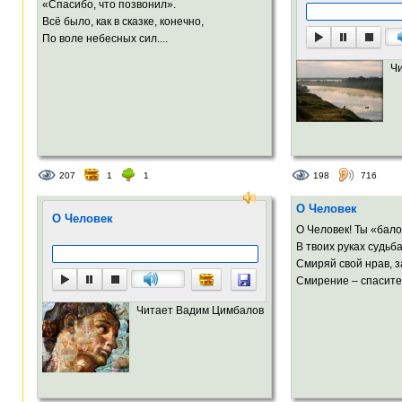
«Спасибо, что позвонил».
Всё было, как в сказке, конечно,
По воле небесных сил....
Ч
207
1
1
198
716
О Человек
О Человек
О Человек! Ты «бал
В твоих руках судьба
Смиряй свой нрав, з
Смирение – спасител
Читает Вадим Цимбалов