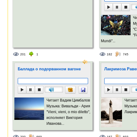
Ч
Му
"C
"F
Mundi"...
201
1
182
745
Баллада о подорванном вагоне
Лакримоза Рав
Читает Вадим Цимбалов
Читает
Музыка: Вивальди - Ария
Музыка
"Vieni, vieni, o mio diletto",
Лакрим
исполняет Виктория
Иванова...
200
669
187
693