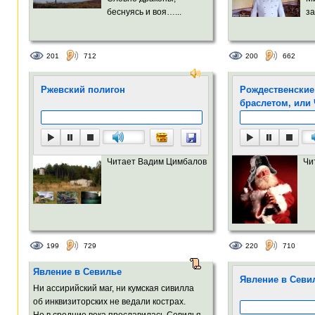
беснуясь и воя…...
за
201
712
200
662
Ржевский полигон
Рождественские
браслетом, или
Читает Вадим Цимбалов
Чи
199
729
220
710
Явление в Севилье
Явление в Севи
Ни ассирийский маг, ни кумская сивилла
об инквизиторских не ведали кострах.
Но в средние века прославилась Севилья