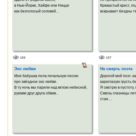
в Нью-Йорке, Хайфе или Ницце
Крюкастый крест, по
как безголосый соловей...
вскрывает бездны т
184
167
Эхо любви
На смерть поэта
Мне бабушка пела печальную песню
Дорогой мой поэт, ка
про звёздное эхо любви.
кареглазую грусть 
В ту ночь мы парили над мглою небесной,
Я смотрю в пустоту,
руками друг друга обвив...
Сквозь глазницы ле
стая....