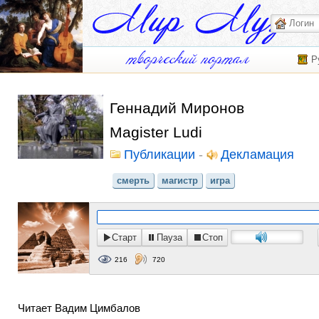
Р
Геннадий Миронов
Magister Ludi
Публикации
-
Декламация
смерть
магистр
игра
Старт
Пауза
Стоп
216
720
Читает Вадим Цимбалов