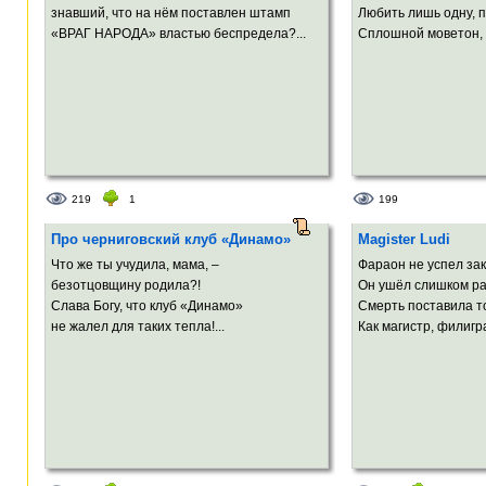
знавший, что на нём поставлен штамп
Любить лишь одну, пр
«ВРАГ НАРОДА» властью беспредела?...
Сплошной моветон, в
219
1
199
Про черниговский клуб «Динамо»
Magister Ludi
Что же ты учудила, мама, –
Фараон не успел зак
безотцовщину родила?!
Он ушёл слишком ра
Слава Богу, что клуб «Динамо»
Смерть поставила то
не жалел для таких тепла!...
Как магистр, филигра