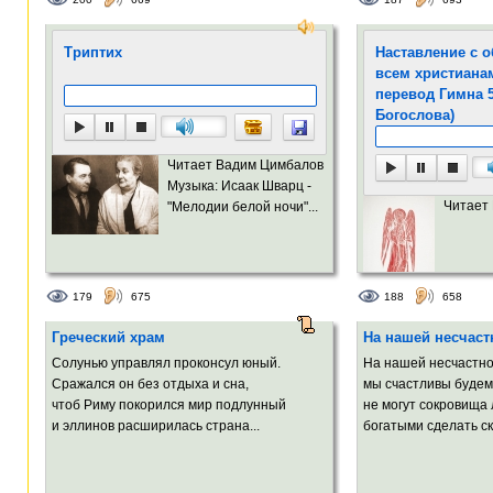
Триптих
Наставление с 
всем христиана
перевод Гимна 
Богослова)
Читает Вадим Цимбалов
Музыка: Исаак Шварц -
Читает
"Мелодии белой ночи"...
179
675
188
658
Греческий храм
На нашей несчаст
Солунью управлял проконсул юный.
На нашей несчастно
Сражался он без отдыха и сна,
мы счастливы будем 
чтоб Риму покорился мир подлунный
не могут сокровища
и эллинов расширилась страна...
богатыми сделать ск