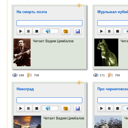
На смерть поэта
Мурлыкал нубий
Читает Вадим Цимбалов
Чит
199
708
171
706
Невоград
Про черниговск
Читает Вадим Цимбалов
Ч