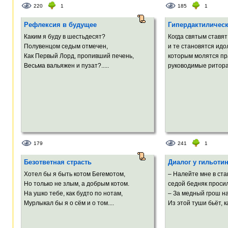
220
1
185
1
Рефлексия в будущее
Гипердактилическ
Каким я буду в шестьдесят?
Когда святым ставя
Полувенцом седым отмечен,
и те становятся идо
Как Первый Лорд, пропивший печень,
которым молятся пр
Весьма вальяжен и пузат?.....
руководимые ритора
179
241
1
Безответная страсть
Диалог у гильоти
Хотел бы я быть котом Бегемотом,
– Налейте мне в ста
Но только не злым, а добрым котом.
седой бедняк просил
На ушко тебе, как будто по нотам,
– За медный грош на
Мурлыкал бы я о сём и о том....
Из этой туши бьёт, ка