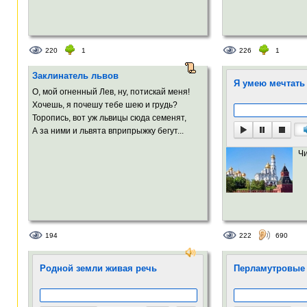
220
1
226
1
Заклинатель львов
Я умею мечтать
О, мой огненный Лев, ну, потискай меня!
Хочешь, я почешу тебе шею и грудь?
Торопись, вот уж львицы сюда семенят,
А за ними и львята вприпрыжку бегут...
Ч
194
222
690
Родной земли живая речь
Перламутровые