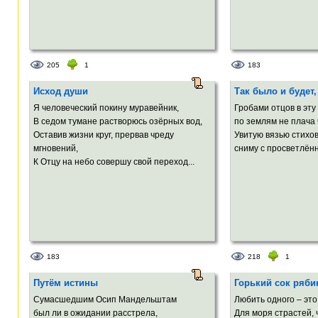
205
1
183
Исход души
Так было и будет,
Я человеческий покину муравейник,
Гробами отцов в эту
В седом тумане растворюсь озёрных вод,
по землям не плача 
Оставив жизни круг, прервав чреду
Увитую вязью стихо
мгновений,
сниму с просветлённ
К Отцу на небо совершу свой переход...
183
218
1
Путём истины
Горький сок ряб
Сумасшедшим Осип Мандельштам
Любить одного – это
был ли в ожидании расстрела,
Для моря страстей,