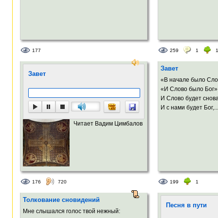
177
259
1
Завет
Завет
«В начале было Сло
«И Слово было Бог»
И Слово будет снова
И с нами будет Бог,..
Читает Вадим Цимбалов
176
720
199
1
Толкование сновидений
Песня в пути
Мне слышался голос твой нежный: