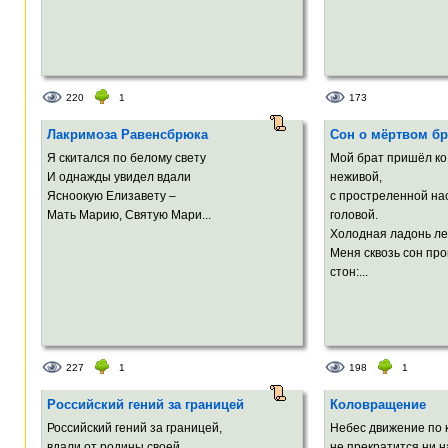
220
1
173
Лакримоза Равенсбрюка
Сон о мёртвом бр
Я скитался по белому свету
Мой брат пришёл ко
И однажды увидел вдали
неживой,
Ясноокую Елизавету –
с простреленной на
Мать Марию, Святую Maри...
головой.
Холодная ладонь ле
Меня сквозь сон пр
стон:...
227
1
198
1
Российский гений за границей
Коловращение
Российский гений за границей,
Небес движение по 
вдали от родины своей,
не прекратится ни на