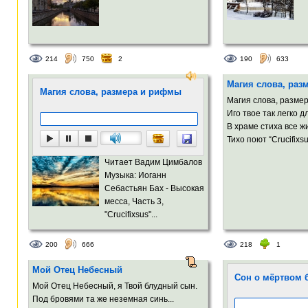
214
750
2
190
633
Магия слова, раз
Магия слова, размера и рифмы
Магия слова, разме
Иго твое так легко 
В храме стиха все 
Тихо поют “Crucifixsu
Читает Вадим Цимбалов
Музыка: Иоганн
Себастьян Бах - Высокая
месса, Часть 3,
"Crucifixsus"...
200
666
218
1
Мой Отец Небесный
Сон о мёртвом 
Мой Отец Небесный, я Твой блудный сын.
Под бровями та же неземная синь...