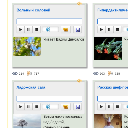
Вольный соловей
Гипердактиличе
Читает Вадим Цимбалов
Ч
214
717
203
728
Ладожская сага
Рассказ шеф-пова
Ветры лихие кружились
Ко
над Ладогой,
м
Словно драконы,
М