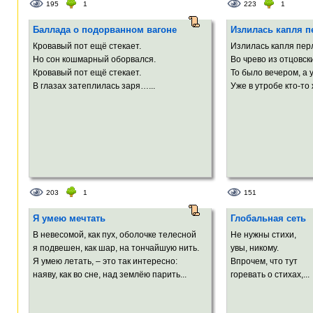
195
1
223
1
Баллада о подорванном вагоне
Излилась капля п
Кровавый пот ещё стекает.
Излилась капля пер
Но сон кошмарный оборвался.
Во чрево из отцовск
Кровавый пот ещё стекает.
То было вечером, а 
В глазах затеплилась заря…...
Уже в утробе кто-то 
203
1
151
Я умею мечтать
Глобальная сеть
В невесомой, как пух, оболочке телесной
Не нужны стихи,
я подвешен, как шар, на тончайшую нить.
увы, никому.
Я умею летать, – это так интересно:
Впрочем, что тут
наяву, как во сне, над землёю парить...
горевать о стихах,...