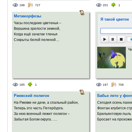
198
727
201
1
Метаморфозы
Я такой цветок
Часы последние цветенья –
Вершина зрелости земной,
Когда ещё зачатки тленья
Сокрыты белой пеленой....
Ч
185
1
197
706
Ржевский полигон
Бабье лето у фон
На Ржевке не дачи, а спальный район,
Сегодня осень пахн
Теперь это часть Петербурга.
Фонтан клубится ст
За нею военный лежит полигон –
Брильянтовую пыль
Забытая Богом округа…...
Бросает на прохожих