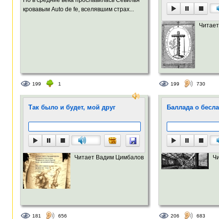
кровавым Auto de fe, вселявшим страх...
Читает
199
1
199
730
Так было и будет, мой друг
Баллада о бесл
Читает Вадим Цимбалов
Ч
181
656
206
683