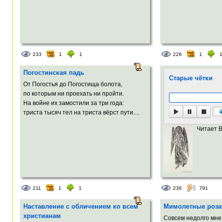
233
1
1
226
1
Погостинская падь
Старые чётки
От Погостья до Погостища болота,
по которым ни проехать ни пройти.
На войне их замостили за три года:
триста тысяч тел на триста вёрст пути....
Читает 
211
1
1
236
791
Наставление с обличением ко всем
Мимолетные роза
христианам
Совсем недолго мне