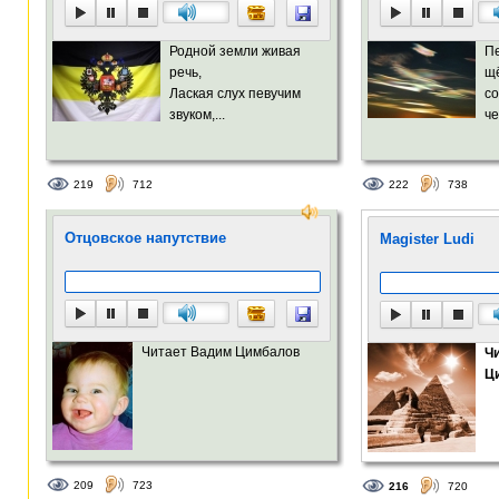
Родной земли живая
П
речь,
щё
Лаская слух певучим
с
звуком,...
че
219
712
222
738
Отцовское напутствие
Magister Ludi
Читает Вадим Цимбалов
Ч
Ц
209
723
216
720