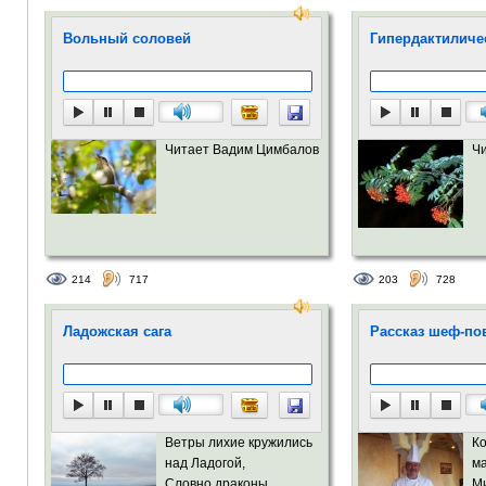
Вольный соловей
Гипердактиличе
Читает Вадим Цимбалов
Ч
214
717
203
728
Ладожская сага
Рассказ шеф-пова
Ветры лихие кружились
Ко
над Ладогой,
м
Словно драконы,
М