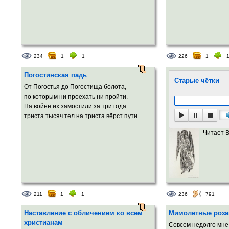
234
1
1
226
1
Погостинская падь
Старые чётки
От Погостья до Погостища болота,
по которым ни проехать ни пройти.
На войне их замостили за три года:
триста тысяч тел на триста вёрст пути....
Читает 
211
1
1
236
791
Наставление с обличением ко всем
Мимолетные роза
христианам
Совсем недолго мне