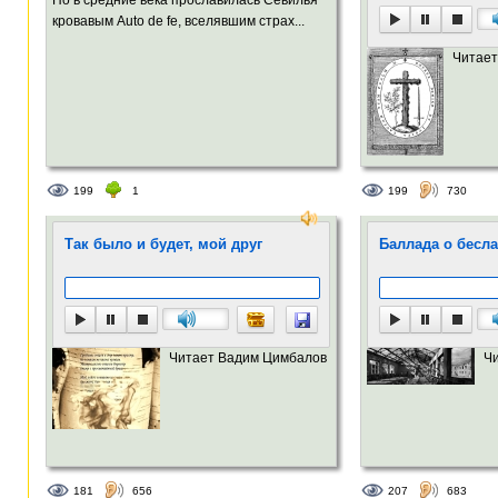
кровавым Auto de fe, вселявшим страх...
Читает
199
1
199
730
Так было и будет, мой друг
Баллада о бесл
Читает Вадим Цимбалов
Ч
181
656
207
683