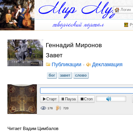
Р
Геннадий Миронов
Завет
Публикации
-
Декламация
бог
завет
слово
Старт
Пауза
Стоп
176
720
Читает Вадим Цимбалов