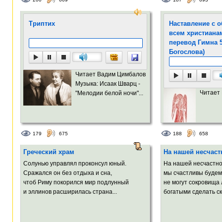
Триптих
Наставление с 
всем христиана
перевод Гимна 
Богослова)
Читает Вадим Цимбалов
Музыка: Исаак Шварц -
Читает
"Мелодии белой ночи"...
179
675
188
658
Греческий храм
На нашей несчаст
Солунью управлял проконсул юный.
На нашей несчастно
Сражался он без отдыха и сна,
мы счастливы будем 
чтоб Риму покорился мир подлунный
не могут сокровища
и эллинов расширилась страна...
богатыми сделать ск