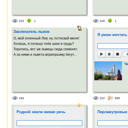
220
1
226
1
Заклинатель львов
Я умею мечтать
О, мой огненный Лев, ну, потискай меня!
Хочешь, я почешу тебе шею и грудь?
Торопись, вот уж львицы сюда семенят,
А за ними и львята вприпрыжку бегут...
Ч
194
222
690
Родной земли живая речь
Перламутровые