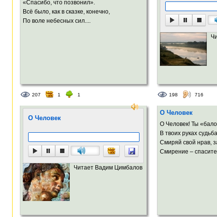
«Спасибо, что позвонил».
Всё было, как в сказке, конечно,
По воле небесных сил....
Ч
207
1
1
198
716
О Человек
О Человек
О Человек! Ты «бал
В твоих руках судьба
Смиряй свой нрав, з
Смирение – спасител
Читает Вадим Цимбалов