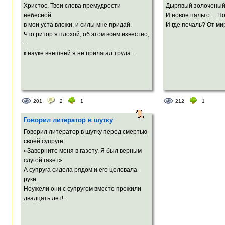
Христос, Твои слова премудрости
Дырявый золоченый
небесной
И новое пальто… Но
в мои уста вложи, и силы мне придай.
И где печаль? От мир
Что ритор я плохой, об этом всем известно,
–
к науке внешней я не прилагал труда....
201
2
1
212
1
Говорил литератор в шутку
Говорил литератор в шутку перед смертью
своей супруге:
«Заверните меня в газету. Я был верным
слугой газет».
А супруга сидела рядом и его целовала
руки.
Неужели они с супругом вместе прожили
двадцать лет!...