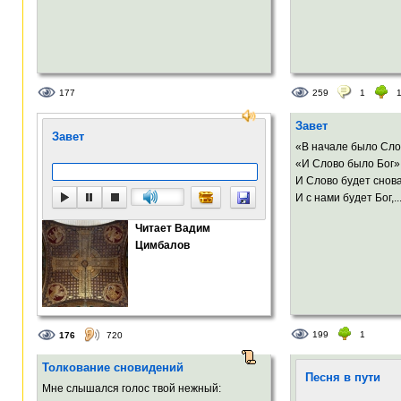
177
259
1
Завет
Завет
«В начале было Сло
«И Слово было Бог»
И Слово будет снова
И с нами будет Бог,..
Читает Вадим
Цимбалов
199
1
176
720
Толкование сновидений
Песня в пути
Мне слышался голос твой нежный: