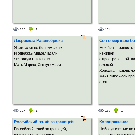
220
1
174
Лакримоза Равенсбрюка
Сон о мёртвом бр
Я скитался по белому свету
Мой брат пришёл ко
И однажды увидел вдали
неживой,
Ясноокую Елизавету –
с простреленной на
Мать Марию, Святую Maри...
головой.
Холодная ладонь ле
Меня сквозь сон пр
стон:...
227
1
198
1
Российский гений за границей
Коловращение
Российский гений за границей,
Небес движение по 
вдали от родины своей,
не прекратится ни на