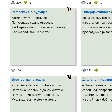
220
1
185
1
Рефлексия в будущее
Гипердактилическ
Каким я буду в шестьдесят?
Когда святым ставя
Полувенцом седым отмечен,
и те становятся идо
Как Первый Лорд, пропивший печень,
которым молятся пр
Весьма вальяжен и пузат?.....
руководимые ритора
180
241
1
Безответная страсть
Диалог у гильоти
Хотел бы я быть котом Бегемотом,
– Налейте мне в ста
Но только не злым, а добрым котом.
седой бедняк просил
На ушко тебе, как будто по нотам,
– За медный грош на
Мурлыкал бы я о сём и о том....
Из этой туши бьёт, ка