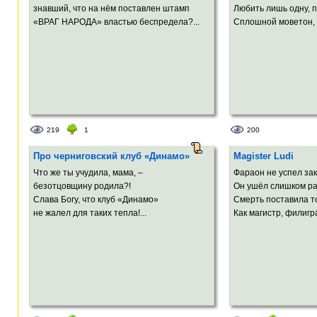
знавший, что на нём поставлен штамп
Любить лишь одну, пр
«ВРАГ НАРОДА» властью беспредела?...
Сплошной моветон, в
219
1
200
Про черниговский клуб «Динамо»
Magister Ludi
Что же ты учудила, мама, –
Фараон не успел зак
безотцовщину родила?!
Он ушёл слишком ра
Слава Богу, что клуб «Динамо»
Смерть поставила то
не жалел для таких тепла!...
Как магистр, филигра