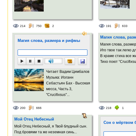
214
750
2
191
633
Магия слова, раз
Магия слова, размера и рифмы
Магия слова, разме
Иго твое так легко 
В храме стиха все 
Тихо поют “Crucifixsu
Читает Вадим Цимбалов
Музыка: Иоганн
Себастьян Бах - Высокая
месса, Часть 3,
"Crucifixsus"...
200
666
218
1
Мой Отец Небесный
Сон о мёртвом 
Мой Отец Небесный, я Твой блудный сын.
Под бровями та же неземная синь...