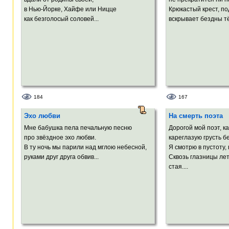
в Нью-Йорке, Хайфе или Ницце
Крюкастый крест, по
как безголосый соловей...
вскрывает бездны т
184
167
Эхо любви
На смерть поэта
Мне бабушка пела печальную песню
Дорогой мой поэт, ка
про звёздное эхо любви.
кареглазую грусть 
В ту ночь мы парили над мглою небесной,
Я смотрю в пустоту,
руками друг друга обвив...
Сквозь глазницы ле
стая....