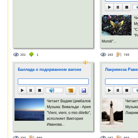
Ч
Му
"C
"F
Mundi"...
201
1
183
745
Баллада о подорванном вагоне
Лакримоза Рав
Читает Вадим Цимбалов
Читает
Музыка: Вивальди - Ария
Музыка
"Vieni, vieni, o mio diletto",
Лакрим
исполняет Виктория
Иванова...
200
669
187
693