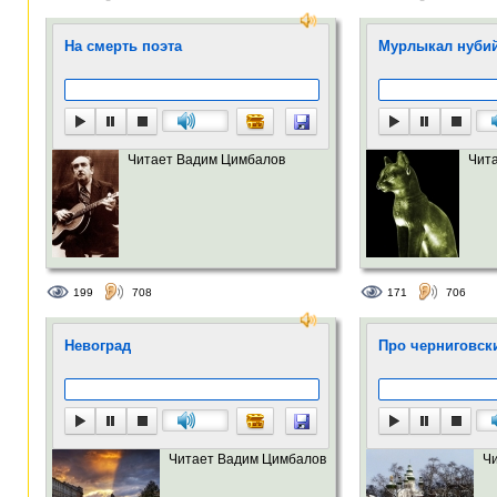
На смерть поэта
Мурлыкал нубий
Читает Вадим Цимбалов
Чит
199
708
171
706
Невоград
Про черниговск
Читает Вадим Цимбалов
Ч