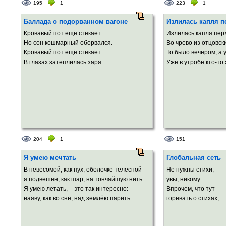
195
1
223
1
Баллада о подорванном вагоне
Излилась капля п
Кровавый пот ещё стекает.
Излилась капля пер
Но сон кошмарный оборвался.
Во чрево из отцовск
Кровавый пот ещё стекает.
То было вечером, а 
В глазах затеплилась заря…...
Уже в утробе кто-то 
204
1
151
Я умею мечтать
Глобальная сеть
В невесомой, как пух, оболочке телесной
Не нужны стихи,
я подвешен, как шар, на тончайшую нить.
увы, никому.
Я умею летать, – это так интересно:
Впрочем, что тут
наяву, как во сне, над землёю парить...
горевать о стихах,...