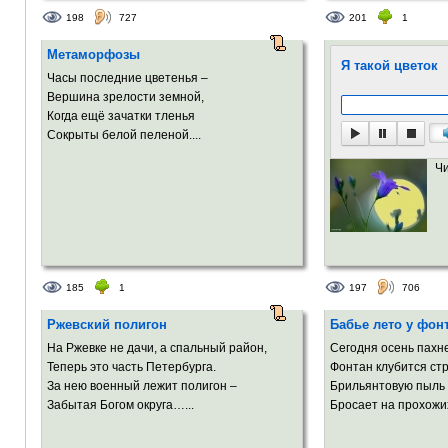
198
727
201
1
Метаморфозы
Я такой цветок
Часы последние цветенья –
Вершина зрелости земной,
Когда ещё зачатки тленья
Сокрыты белой пеленой....
Ч
185
1
197
706
Ржевский полигон
Бабье лето у фон
На Ржевке не дачи, а спальный район,
Сегодня осень пахн
Теперь это часть Петербурга.
Фонтан клубится ст
За нею военный лежит полигон –
Брильянтовую пыль
Забытая Богом округа…...
Бросает на прохожих