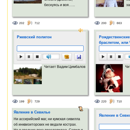
беснуясь и воя…...
за
202
712
200
663
Ржевский полигон
Рождественские
браслетом, или
Читает Вадим Цимбалов
Чи
199
729
220
710
Явление в Севилье
Явление в Севи
Ни ассирийский маг, ни кумская сивилла
об инквизиторских не ведали кострах.
Но в средние века прославилась Севилья