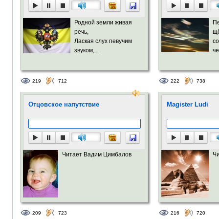
Родной земли живая
П
речь,
щё
Лаская слух певучим
с
звуком,...
че
219
712
222
738
Отцовское напутствие
Magister Ludi
Читает Вадим Цимбалов
Ч
209
723
216
720