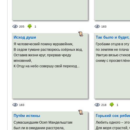
205
1
183
Исход души
Так было и будет,
Я человеческий покину муравейник,
Гробами отцов в эту
В седом тумане растворюсь озёрных вод,
по землям не плача 
Оставив жизни круг, прервав чреду
Увитую вязью стихо
мгновений,
сниму с просветлённ
К Отцу на небо совершу свой переход...
183
218
1
Путём истины
Горький сок ряб
Сумасшедшим Осип Мандельштам
Любить одного – это
был ли в ожидании расстрела,
Для моря страстей,