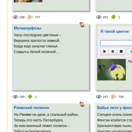
198
727
201
1
Метаморфозы
Я такой цветок
Часы последние цветенья –
Вершина зрелости земной,
Когда ещё зачатки тленья
Сокрыты белой пеленой....
Ч
185
1
197
706
Ржевский полигон
Бабье лето у фон
На Ржевке не дачи, а спальный район,
Сегодня осень пахн
Теперь это часть Петербурга.
Фонтан клубится ст
За нею военный лежит полигон –
Брильянтовую пыль
Забытая Богом округа…...
Бросает на прохожих