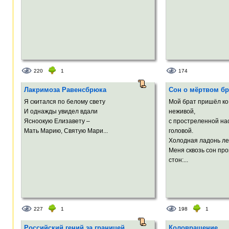
220
1
174
Лакримоза Равенсбрюка
Сон о мёртвом бр
Я скитался по белому свету
Мой брат пришёл ко
И однажды увидел вдали
неживой,
Ясноокую Елизавету –
с простреленной на
Мать Марию, Святую Maри...
головой.
Холодная ладонь ле
Меня сквозь сон пр
стон:...
227
1
198
1
Российский гений за границей
Коловращение