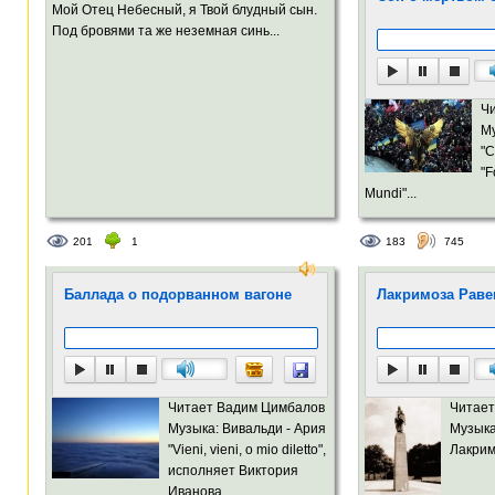
Мой Отец Небесный, я Твой блудный сын.
Под бровями та же неземная синь...
Ч
Му
"C
"F
Mundi"...
201
1
183
745
Баллада о подорванном вагоне
Лакримоза Рав
Читает Вадим Цимбалов
Читает
Музыка: Вивальди - Ария
Музыка
"Vieni, vieni, o mio diletto",
Лакрим
исполняет Виктория
Иванова...