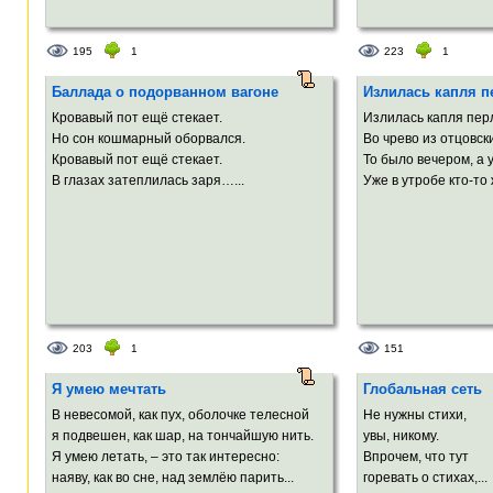
195
1
223
1
Баллада о подорванном вагоне
Излилась капля п
Кровавый пот ещё стекает.
Излилась капля пер
Но сон кошмарный оборвался.
Во чрево из отцовск
Кровавый пот ещё стекает.
То было вечером, а 
В глазах затеплилась заря…...
Уже в утробе кто-то 
203
1
151
Я умею мечтать
Глобальная сеть
В невесомой, как пух, оболочке телесной
Не нужны стихи,
я подвешен, как шар, на тончайшую нить.
увы, никому.
Я умею летать, – это так интересно:
Впрочем, что тут
наяву, как во сне, над землёю парить...
горевать о стихах,...