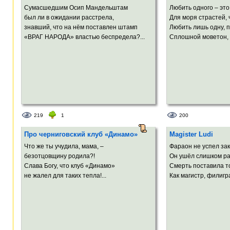
Сумасшедшим Осип Мандельштам
Любить одного – это
был ли в ожидании расстрела,
Для моря страстей,
знавший, что на нём поставлен штамп
Любить лишь одну, пр
«ВРАГ НАРОДА» властью беспредела?...
Сплошной моветон, в
219
1
200
Про черниговский клуб «Динамо»
Magister Ludi
Что же ты учудила, мама, –
Фараон не успел зак
безотцовщину родила?!
Он ушёл слишком ра
Слава Богу, что клуб «Динамо»
Смерть поставила то
не жалел для таких тепла!...
Как магистр, филигра