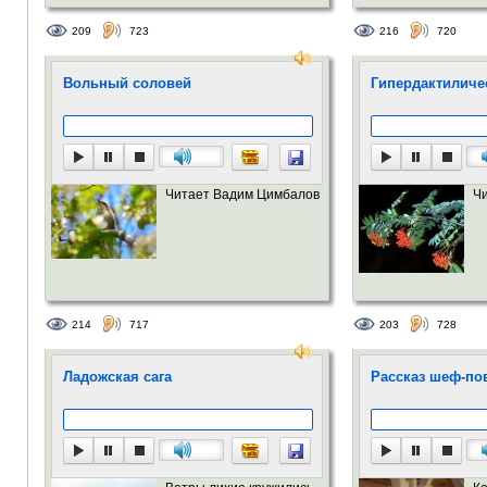
209
723
216
720
Вольный соловей
Гипердактиличе
Читает Вадим Цимбалов
Ч
214
717
203
728
Ладожская сага
Рассказ шеф-пова