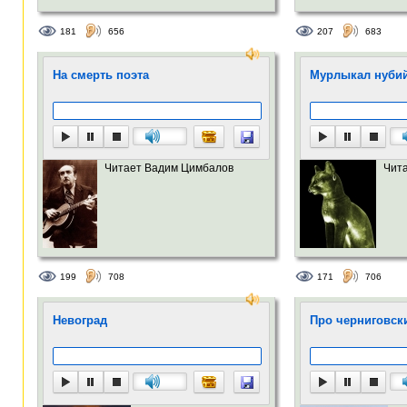
181
656
207
683
На смерть поэта
Мурлыкал нубий
Читает Вадим Цимбалов
Чит
199
708
171
706
Невоград
Про черниговск