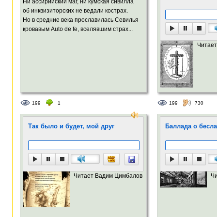
Ни ассирийский маг, ни кумская сивилла
об инквизиторских не ведали кострах.
Но в средние века прославилась Севилья
кровавым Auto de fe, вселявшим страх...
Читает
199
1
199
730
Так было и будет, мой друг
Баллада о бесл
Читает Вадим Цимбалов
Ч