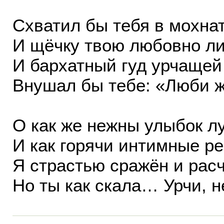
Схватил бы тебя в мохна
И щёчку твою любовно ли
И бархатный гуд урчащей
Внушал бы тебе: «Люби 
О как же нежны улыбок л
И как горячи интимные ре
Я страстью сражён и рас
Но ты как скала… Урчи, н