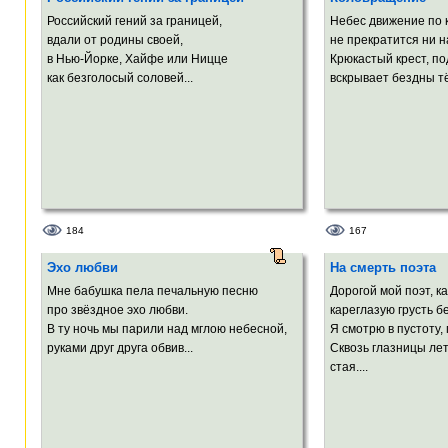
Российский гений за границей,
Небес движение по 
вдали от родины своей,
не прекратится ни на
в Нью-Йорке, Хайфе или Ницце
Крюкастый крест, по
как безголосый соловей...
вскрывает бездны т
184
167
Эхо любви
На смерть поэта
Мне бабушка пела печальную песню
Дорогой мой поэт, ка
про звёздное эхо любви.
кареглазую грусть 
В ту ночь мы парили над мглою небесной,
Я смотрю в пустоту,
руками друг друга обвив...
Сквозь глазницы ле
стая....