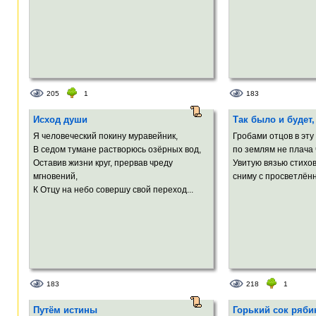
205
1
183
Исход души
Так было и будет,
Я человеческий покину муравейник,
Гробами отцов в эту
В седом тумане растворюсь озёрных вод,
по землям не плача 
Оставив жизни круг, прервав чреду
Увитую вязью стихо
мгновений,
сниму с просветлённ
К Отцу на небо совершу свой переход...
183
218
1
Путём истины
Горький сок ряб