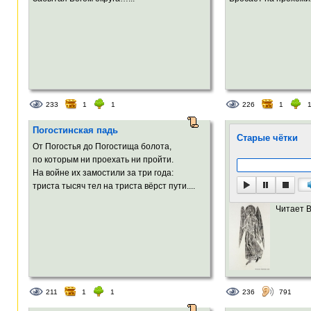
233
1
1
226
1
Погостинская падь
Старые чётки
От Погостья до Погостища болота,
по которым ни проехать ни пройти.
На войне их замостили за три года:
триста тысяч тел на триста вёрст пути....
Читает 
211
1
1
236
791