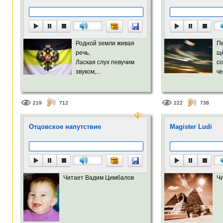
Родной земли живая
П
речь,
щё
Лаская слух певучим
с
звуком,...
че
219
712
222
738
Отцовское напутствие
Magister Ludi
Читает Вадим Цимбалов
Ч