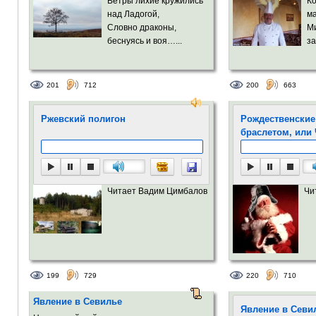
Ветры лихие кружились
Ко
над Ладогой,
м
Словно драконы,
М
беснуясь и воя…...
за
201
712
200
663
Ржевский полигон
Рождественские
браслетом, или
Читает Вадим Цимбалов
Чи
199
729
220
710
Явление в Севилье
Явление в Севи