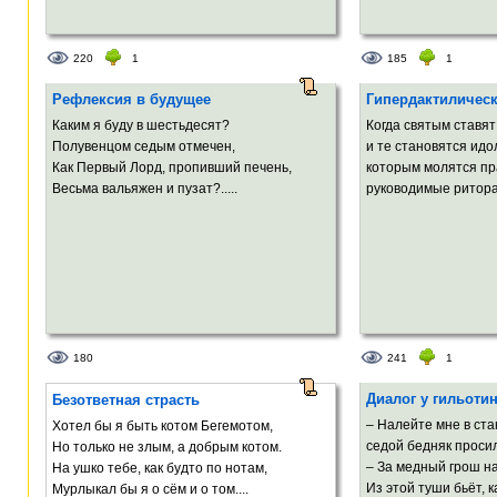
220
1
185
1
Рефлексия в будущее
Гипердактилическ
Каким я буду в шестьдесят?
Когда святым ставя
Полувенцом седым отмечен,
и те становятся идо
Как Первый Лорд, пропивший печень,
которым молятся пр
Весьма вальяжен и пузат?.....
руководимые ритора
180
241
1
Диалог у гильоти
Безответная страсть
– Налейте мне в ста
Хотел бы я быть котом Бегемотом,
седой бедняк просил
Но только не злым, а добрым котом.
– За медный грош на
На ушко тебе, как будто по нотам,
Из этой туши бьёт, ка
Мурлыкал бы я о сём и о том....