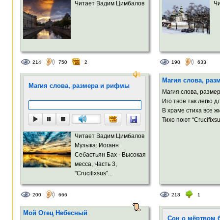
Читает Вадим Цимбалов
Ч
214
750
2
190
633
Магия слова, раз
Магия слова, размера и рифмы
Магия слова, разме
Иго твое так легко 
В храме стиха все 
Тихо поют “Crucifixsu
Читает Вадим Цимбалов
Музыка: Иоганн
Себастьян Бах - Высокая
месса, Часть 3,
"Crucifixsus"...
200
666
218
1
Мой Отец Небесный
Сон о мёртвом 