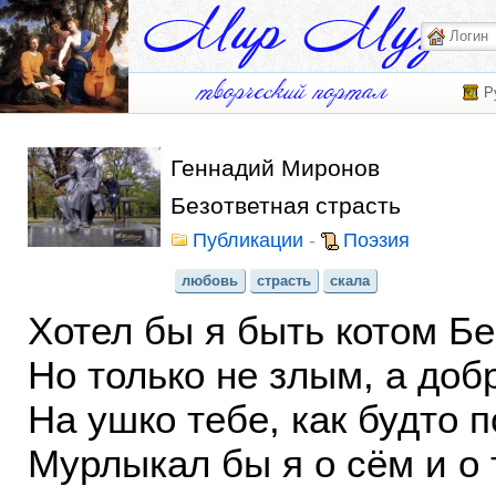
Р
Геннадий Миронов
Безответная страсть
Публикации
-
Поэзия
любовь
страсть
скала
Хотел бы я быть котом Бе
Но только не злым, а доб
На ушко тебе, как будто п
Мурлыкал бы я о сём и о 