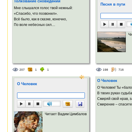
Толкование сновидений
Песня в пути
Мне слышался голос твой нежный:
«Спасибо, что позвонил».
Всё было, как в сказке, конечно,
По воле небесных сил....
Ч
207
1
1
198
716
О Человек
О Человек
О Человек! Ты «бал
В твоих руках судьба
Смиряй свой нрав, з
Смирение – спасител
Читает Вадим Цимбалов