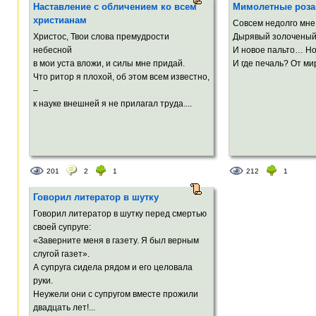
Наставление с обличением ко всем
Мимолетные роза
христианам
Совсем недолго мне
Христос, Твои слова премудрости
Дырявый золоченый
небесной
И новое пальто… Но
в мои уста вложи, и силы мне придай.
И где печаль? От мир
Что ритор я плохой, об этом всем известно,
–
к науке внешней я не прилагал труда....
201
2
1
212
1
Говорил литератор в шутку
Говорил литератор в шутку перед смертью
своей супруге:
«Заверните меня в газету. Я был верным
слугой газет».
А супруга сидела рядом и его целовала
руки.
Неужели они с супругом вместе прожили
двадцать лет!...