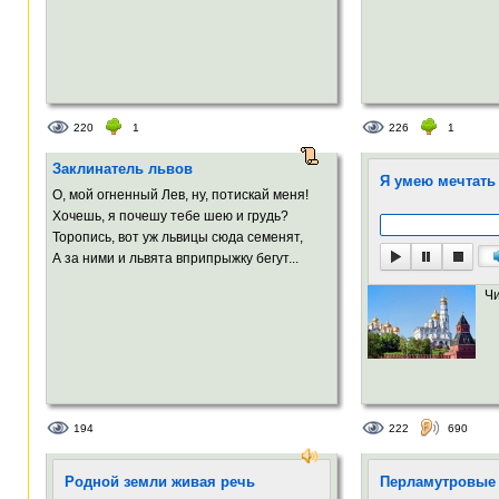
220
1
226
1
Заклинатель львов
Я умею мечтать
О, мой огненный Лев, ну, потискай меня!
Хочешь, я почешу тебе шею и грудь?
Торопись, вот уж львицы сюда семенят,
А за ними и львята вприпрыжку бегут...
Ч
194
222
690
Родной земли живая речь
Перламутровые