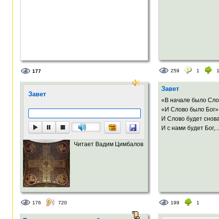
259
1
177
Завет
Завет
«В начале было Сло
«И Слово было Бог»
И Слово будет снова
И с нами будет Бог,..
Читает Вадим Цимбалов
176
720
199
1