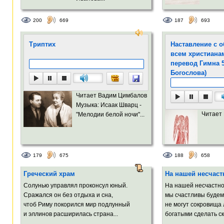
200
669
187
693
Триптих
Наставление с 
всем христиана
перевод Гимна 
Богослова)
Читает Вадим Цимбалов
Музыка: Исаак Шварц -
Читает
"Мелодии белой ночи"...
179
675
188
658
Греческий храм
На нашей несчаст
Солунью управлял проконсул юный.
На нашей несчастно
Сражался он без отдыха и сна,
мы счастливы будем 
чтоб Риму покорился мир подлунный
не могут сокровища
и эллинов расширилась страна...
богатыми сделать ск