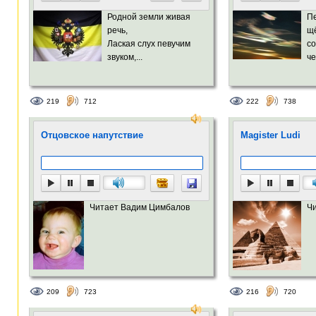
Родной земли живая
П
речь,
щё
Лаская слух певучим
с
звуком,...
че
219
712
222
738
Отцовское напутствие
Magister Ludi
Читает Вадим Цимбалов
Ч
209
723
216
720