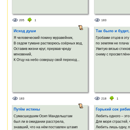
205
1
183
Исход души
Так было и будет,
Я человеческий покину муравейник,
Гробами отцов в эту
В седом тумане растворюсь озёрных вод,
по землям не плача 
Оставив жизни круг, прервав чреду
Увитую вязью стихо
мгновений,
сниму с просветлённ
К Отцу на небо совершу свой переход...
183
218
1
Путём истины
Горький сок ряб
Сумасшедшим Осип Мандельштам
Любить одного – это
был ли в ожидании расстрела,
Для моря страстей,
знавший, что на нём поставлен штамп
Любить лишь одну, пр