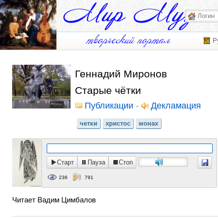
Р
Геннадий Миронов
Старые чётки
Публикации
-
Декламация
четки
христос
монах
Старт
Пауза
Стоп
236
791
Читает Вадим Цимбалов