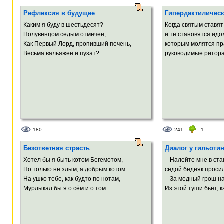
Рефлексия в будущее
Гипердактилическ
Каким я буду в шестьдесят?
Когда святым ставя
Полувенцом седым отмечен,
и те становятся идо
Как Первый Лорд, пропивший печень,
которым молятся пр
Весьма вальяжен и пузат?.....
руководимые ритора
180
241
1
Безответная страсть
Диалог у гильоти
Хотел бы я быть котом Бегемотом,
– Налейте мне в ста
Но только не злым, а добрым котом.
седой бедняк просил
На ушко тебе, как будто по нотам,
– За медный грош на
Мурлыкал бы я о сём и о том....
Из этой туши бьёт, ка