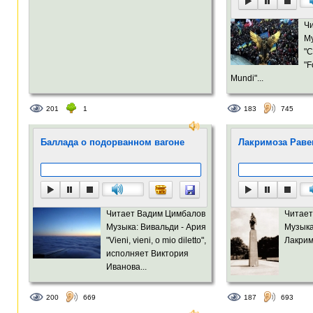
Ч
Му
"C
"F
Mundi"...
201
1
183
745
Баллада о подорванном вагоне
Лакримоза Рав
Читает Вадим Цимбалов
Читает
Музыка: Вивальди - Ария
Музыка
"Vieni, vieni, o mio diletto",
Лакрим
исполняет Виктория
Иванова...
200
669
187
693