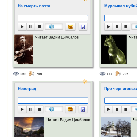
На смерть поэта
Мурлыкал нубий
Читает Вадим Цимбалов
Чит
199
708
171
706
Невоград
Про черниговск
Читает Вадим Цимбалов
Ч