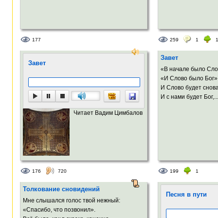
177
259
1
Завет
Завет
«В начале было Сло
«И Слово было Бог»
И Слово будет снова
И с нами будет Бог,..
Читает Вадим Цимбалов
176
720
199
1
Толкование сновидений
Песня в пути
Мне слышался голос твой нежный:
«Спасибо, что позвонил».