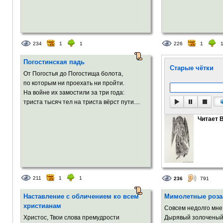
234
1
1
226
1
Погостинская падь
Старые чётки
От Погостья до Погостища болота,
по которым ни проехать ни пройти.
На войне их замостили за три года:
триста тысяч тел на триста вёрст пути....
Читает 
211
1
1
236
791
Наставление с обличением ко всем
Мимолетные роза
христианам
Совсем недолго мне
Христос, Твои слова премудрости
Дырявый золоченый