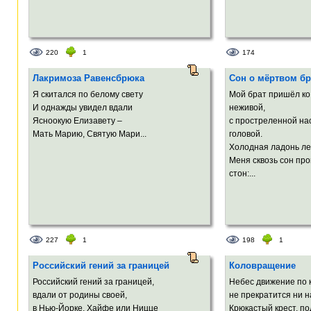
220
1
174
Лакримоза Равенсбрюка
Сон о мёртвом бр
Я скитался по белому свету
Мой брат пришёл ко
И однажды увидел вдали
неживой,
Ясноокую Елизавету –
с простреленной на
Мать Марию, Святую Maри...
головой.
Холодная ладонь ле
Меня сквозь сон пр
стон:...
227
1
198
1
Российский гений за границей
Коловращение
Российский гений за границей,
Небес движение по 
вдали от родины своей,
не прекратится ни на
в Нью-Йорке, Хайфе или Ницце
Крюкастый крест, по