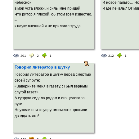
небесной
И новое пальто… Но
в мои уста вложи, и силы мне придай.
И где печаль? От мир
Что ритор я плохой, об этом всем известно,
–
к науке внешней я не прилагал труда....
201
2
1
212
1
Говорил литератор в шутку
Говорил литератор в шутку перед смертью
своей супруге:
«Заверните меня в газету. Я был верным
слугой газет».
А супруга сидела рядом и его целовала
руки.
Неужели они с супругом вместе прожили
двадцать лет!...