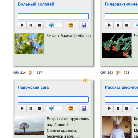
Вольный соловей
Гипердактиличе
Читает Вадим Цимбалов
Ч
214
717
203
728
Ладожская сага
Рассказ шеф-пова
Ветры лихие кружились
Ко
над Ладогой,
м
Словно драконы,
М
беснуясь и воя…...
за