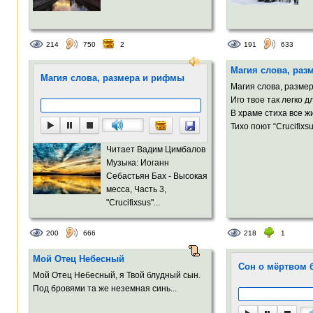
214
750
2
191
633
Магия слова, раз
Магия слова, размера и рифмы
Магия слова, разме
Иго твое так легко 
В храме стиха все 
Тихо поют “Crucifixsu
Читает Вадим Цимбалов
Музыка: Иоганн
Себастьян Бах - Высокая
месса, Часть 3,
"Crucifixsus"...
200
666
218
1
Мой Отец Небесный
Сон о мёртвом 
Мой Отец Небесный, я Твой блудный сын.
Под бровями та же неземная синь...