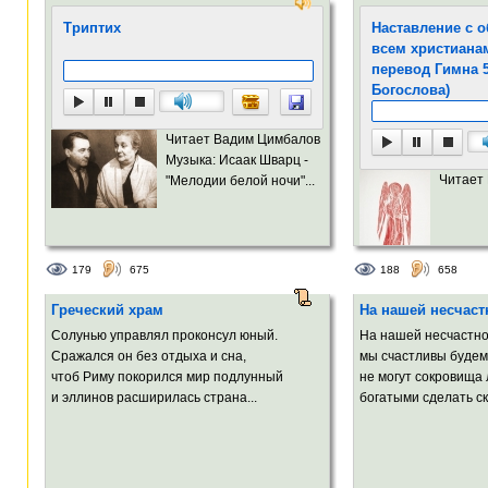
Триптих
Наставление с 
всем христиана
перевод Гимна 
Богослова)
Читает Вадим Цимбалов
Музыка: Исаак Шварц -
Читает
"Мелодии белой ночи"...
179
675
188
658
Греческий храм
На нашей несчаст
Солунью управлял проконсул юный.
На нашей несчастно
Сражался он без отдыха и сна,
мы счастливы будем 
чтоб Риму покорился мир подлунный
не могут сокровища
и эллинов расширилась страна...
богатыми сделать ск