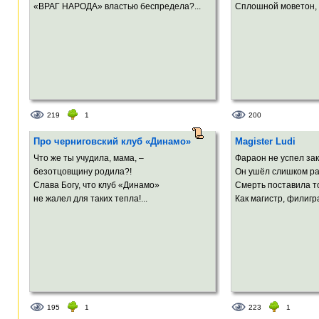
«ВРАГ НАРОДА» властью беспредела?...
Сплошной моветон, в
219
1
200
Про черниговский клуб «Динамо»
Magister Ludi
Что же ты учудила, мама, –
Фараон не успел зак
безотцовщину родила?!
Он ушёл слишком ра
Слава Богу, что клуб «Динамо»
Смерть поставила то
не жалел для таких тепла!...
Как магистр, филигра
195
1
223
1