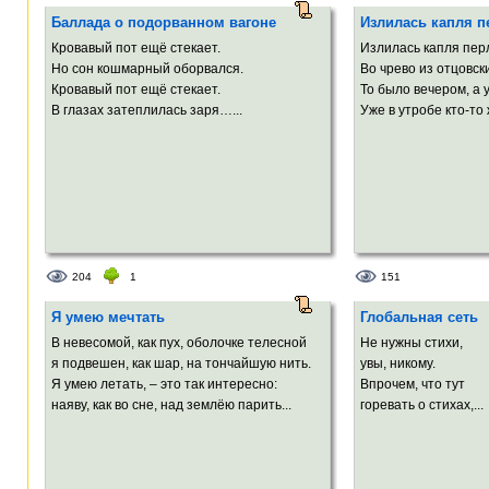
Баллада о подорванном вагоне
Излилась капля п
Кровавый пот ещё стекает.
Излилась капля пер
Но сон кошмарный оборвался.
Во чрево из отцовск
Кровавый пот ещё стекает.
То было вечером, а 
В глазах затеплилась заря…...
Уже в утробе кто-то 
204
1
151
Я умею мечтать
Глобальная сеть
В невесомой, как пух, оболочке телесной
Не нужны стихи,
я подвешен, как шар, на тончайшую нить.
увы, никому.
Я умею летать, – это так интересно:
Впрочем, что тут
наяву, как во сне, над землёю парить...
горевать о стихах,...