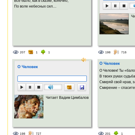
Всё было, как в сказке, конечно,
По воле небесных сил....
Ч
207
1
1
198
716
О Человек
О Человек
О Человек! Ты «бал
В твоих руках судьба
Смиряй свой нрав, з
Смирение – спасител
Читает Вадим Цимбалов
198
727
201
1