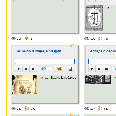
Читает
200
1
199
730
Так было и будет, мой друг
Баллада о бесл
Читает Вадим Цимбалов
Ч
181
656
207
683