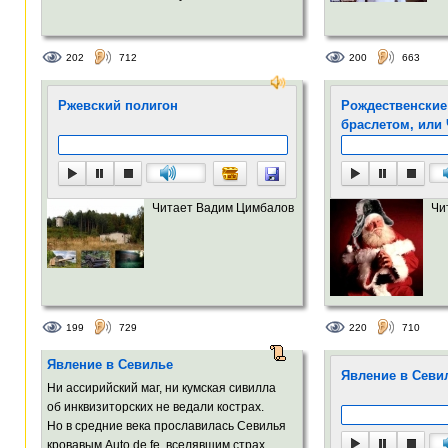
202
712
200
663
Ржевский полигон
Рождественские
браслетом, или
Читает Вадим Цимбалов
Чи
199
729
220
710
Явление в Севилье
Явление в Севи
Ни ассирийский маг, ни кумская сивилла
об инквизиторских не ведали кострах.
Но в средние века прославилась Севилья
кровавым Auto de fe, вселявшим страх...