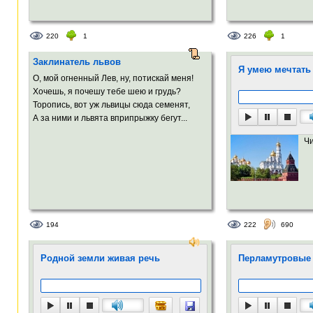
220
1
226
1
Заклинатель львов
Я умею мечтать
О, мой огненный Лев, ну, потискай меня!
Хочешь, я почешу тебе шею и грудь?
Торопись, вот уж львицы сюда семенят,
А за ними и львята вприпрыжку бегут...
Ч
194
222
690
Родной земли живая речь
Перламутровые