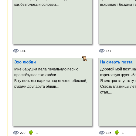
как безголосый соловей...
вскрывает бездны т
184
167
Эхо любви
На смерть поэта
Мне бабушка пела печальную песню
Дорогой мой поэт, ка
про звёздное эхо любви.
кареглазую грусть 
В ту ночь мы парили над мглою небесной,
Я смотрю в пустоту,
руками друг друга обвив...
Сквозь глазницы ле
стая....
220
1
185
1