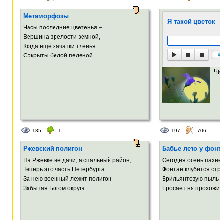
Метаморфозы
Я такой цветок
Часы последние цветенья –
Вершина зрелости земной,
Когда ещё зачатки тленья
Сокрыты белой пеленой....
Ч
185
1
197
706
Ржевский полигон
Бабье лето у фон
На Ржевке не дачи, а спальный район,
Сегодня осень пахн
Теперь это часть Петербурга.
Фонтан клубится ст
За нею военный лежит полигон –
Брильянтовую пыль
Забытая Богом округа…...
Бросает на прохожих