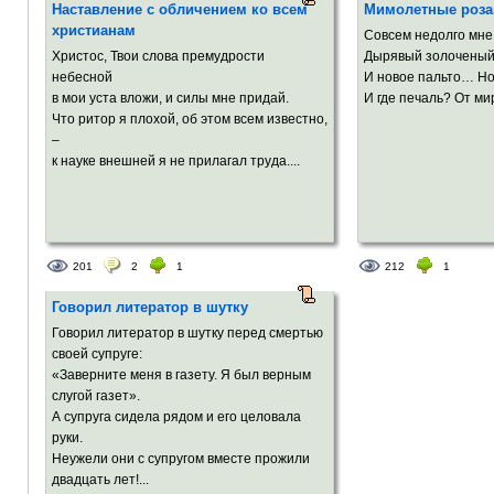
Наставление с обличением ко всем
Мимолетные роза
христианам
Совсем недолго мне
Христос, Твои слова премудрости
Дырявый золоченый
небесной
И новое пальто… Но
в мои уста вложи, и силы мне придай.
И где печаль? От мир
Что ритор я плохой, об этом всем известно,
–
к науке внешней я не прилагал труда....
201
2
1
212
1
Говорил литератор в шутку
Говорил литератор в шутку перед смертью
своей супруге:
«Заверните меня в газету. Я был верным
слугой газет».
А супруга сидела рядом и его целовала
руки.
Неужели они с супругом вместе прожили
двадцать лет!...