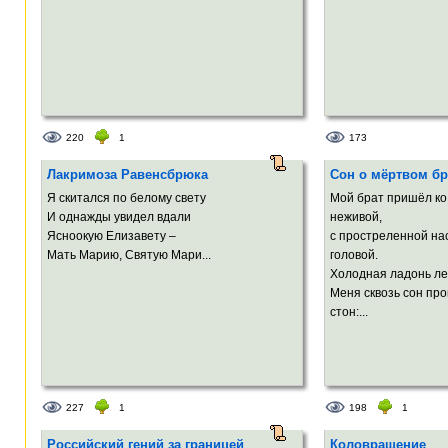
220
1
173
Лакримоза Равенсбрюка
Сон о мёртвом бр
Я скитался по белому свету
Мой брат пришёл ко
И однажды увидел вдали
неживой,
Ясноокую Елизавету –
с простреленной на
Мать Марию, Святую Maри...
головой.
Холодная ладонь ле
Меня сквозь сон пр
стон:...
227
1
198
1
Российский гений за границей
Коловращение