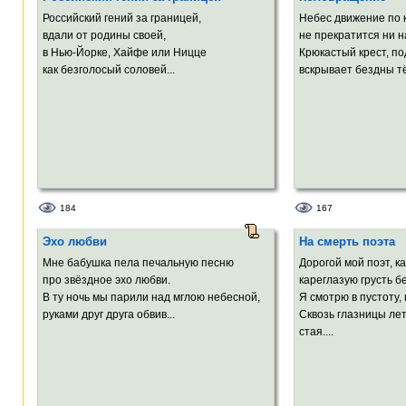
Российский гений за границей,
Небес движение по 
вдали от родины своей,
не прекратится ни на
в Нью-Йорке, Хайфе или Ницце
Крюкастый крест, по
как безголосый соловей...
вскрывает бездны т
184
167
Эхо любви
На смерть поэта
Мне бабушка пела печальную песню
Дорогой мой поэт, ка
про звёздное эхо любви.
кареглазую грусть 
В ту ночь мы парили над мглою небесной,
Я смотрю в пустоту,
руками друг друга обвив...
Сквозь глазницы ле
стая....