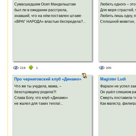
Сумасшедшим Осип Мандельштам
Любить одного – это
был ли в ожидании расстрела,
Для моря страстей,
знавший, что на нём поставлен штамп
Любить лишь одну, пр
«ВРАГ НАРОДА» властью беспредела?...
Сплошной моветон, в
219
1
200
Про черниговский клуб «Динамо»
Magister Ludi
Что же ты учудила, мама, –
Фараон не успел зак
безотцовщину родила?!
Он ушёл слишком ра
Слава Богу, что клуб «Динамо»
Смерть поставила то
не жалел для таких тепла!...
Как магистр, филигра