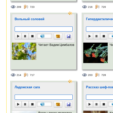
209
723
216
720
Вольный соловей
Гипердактиличе
Читает Вадим Цимбалов
Ч
214
717
203
728
Ладожская сага
Рассказ шеф-пова
Ветры лихие кружились
Ко