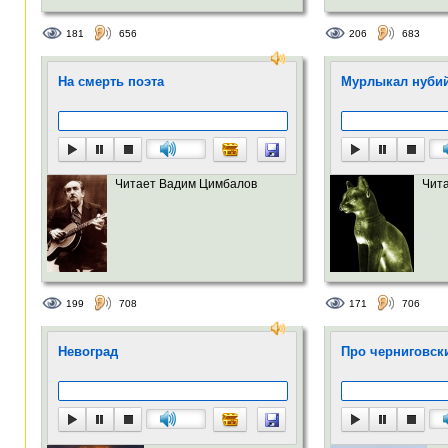
181
656
206
683
На смерть поэта
Мурлыкал нубий
Читает Вадим Цимбалов
Чит
199
708
171
706
Невоград
Про черниговск