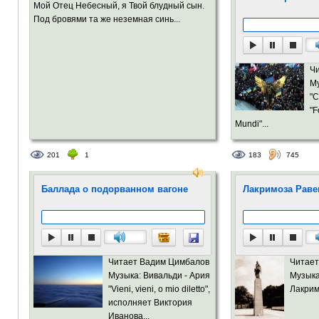
Мой Отец Небесный, я Твой блудный сын.
Под бровями та же неземная синь...
Ч
Му
"C
"F
Mundi"...
201
1
183
745
Баллада о подорванном вагоне
Лакримоза Рав
Читает Вадим Цимбалов
Читает
Музыка: Вивальди - Ария
Музыка
"Vieni, vieni, o mio diletto",
Лакрим
исполняет Виктория
Иванова...