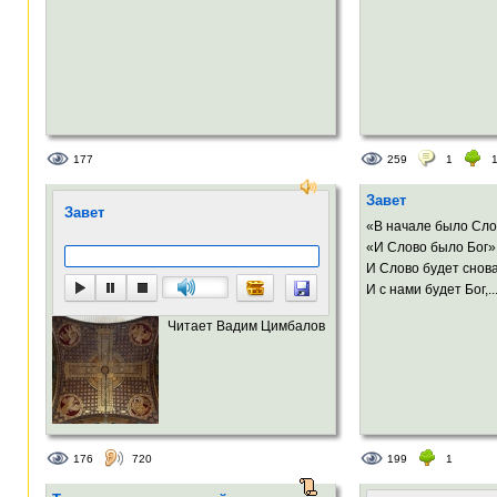
177
259
1
Завет
Завет
«В начале было Сло
«И Слово было Бог»
И Слово будет снова
И с нами будет Бог,..
Читает Вадим Цимбалов
176
720
199
1