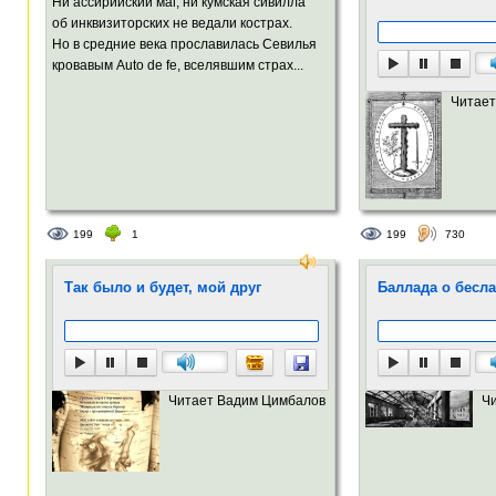
Ни ассирийский маг, ни кумская сивилла
об инквизиторских не ведали кострах.
Но в средние века прославилась Севилья
кровавым Auto de fe, вселявшим страх...
Читает
199
1
199
730
Так было и будет, мой друг
Баллада о бесл
Читает Вадим Цимбалов
Ч