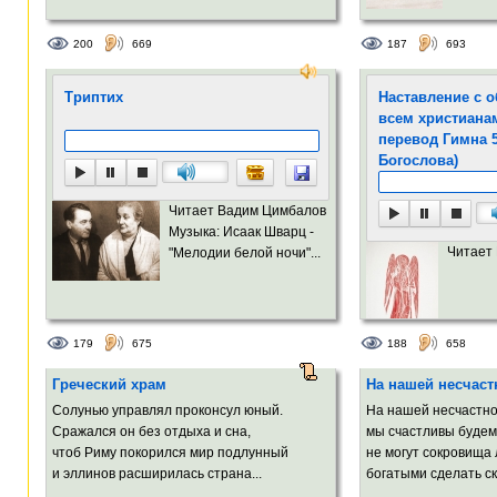
200
669
187
693
Триптих
Наставление с 
всем христиана
перевод Гимна 
Богослова)
Читает Вадим Цимбалов
Музыка: Исаак Шварц -
Читает
"Мелодии белой ночи"...
179
675
188
658
Греческий храм
На нашей несчаст
Солунью управлял проконсул юный.
На нашей несчастно
Сражался он без отдыха и сна,
мы счастливы будем 
чтоб Риму покорился мир подлунный
не могут сокровища
и эллинов расширилась страна...
богатыми сделать ск