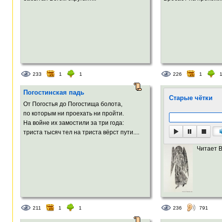
233
1
1
226
1
Погостинская падь
Старые чётки
От Погостья до Погостища болота,
по которым ни проехать ни пройти.
На войне их замостили за три года:
триста тысяч тел на триста вёрст пути....
Читает 
211
1
1
236
791