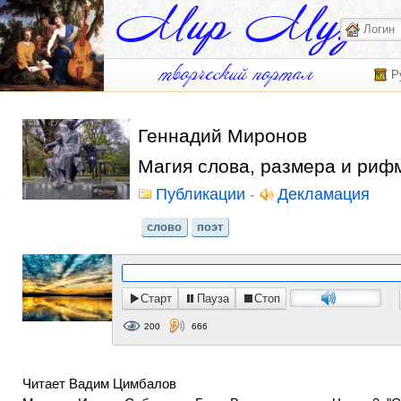
Р
Геннадий Миронов
Магия слова, размера и риф
Публикации
-
Декламация
слово
поэт
Старт
Пауза
Стоп
200
666
Читает Вадим Цимбалов