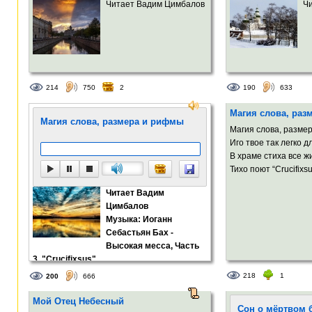
Читает Вадим Цимбалов
Ч
214
750
2
190
633
Магия слова, раз
Магия слова, размера и рифмы
Магия слова, разме
Иго твое так легко 
В храме стиха все 
Тихо поют “Crucifixsu
Читает Вадим
Цимбалов
Музыка: Иоганн
Себастьян Бах -
Высокая месса, Часть
3, "Crucifixsus"...
218
1
200
666
Мой Отец Небесный
Сон о мёртвом 