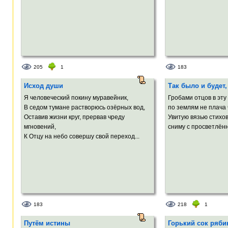
205
1
183
Исход души
Так было и будет,
Я человеческий покину муравейник,
Гробами отцов в эту
В седом тумане растворюсь озёрных вод,
по землям не плача 
Оставив жизни круг, прервав чреду
Увитую вязью стихо
мгновений,
сниму с просветлённ
К Отцу на небо совершу свой переход...
183
218
1
Путём истины
Горький сок ряб