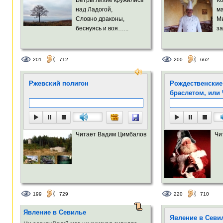
над Ладогой,
м
Словно драконы,
М
беснуясь и воя…...
за
201
712
200
662
Ржевский полигон
Рождественские
браслетом, или
Читает Вадим Цимбалов
Чи
199
729
220
710
Явление в Севилье
Явление в Севи