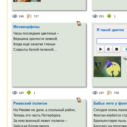
198
727
201
1
Метаморфозы
Я такой цветок
Часы последние цветенья –
Вершина зрелости земной,
Когда ещё зачатки тленья
Сокрыты белой пеленой....
Ч
185
1
197
706
Ржевский полигон
Бабье лето у фон
На Ржевке не дачи, а спальный район,
Сегодня осень пахн
Теперь это часть Петербурга.
Фонтан клубится ст
За нею военный лежит полигон –
Брильянтовую пыль
Забытая Богом округа…...
Бросает на прохожих