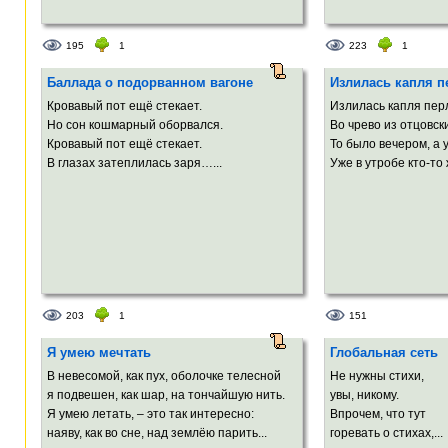
195
1
223
1
Баллада о подорванном вагоне
Излилась капля п
Кровавый пот ещё стекает.
Излилась капля пер
Но сон кошмарный оборвался.
Во чрево из отцовск
Кровавый пот ещё стекает.
То было вечером, а 
В глазах затеплилась заря…...
Уже в утробе кто-то 
203
1
151
Я умею мечтать
Глобальная сеть
В невесомой, как пух, оболочке телесной
Не нужны стихи,
я подвешен, как шар, на тончайшую нить.
увы, никому.
Я умею летать, – это так интересно:
Впрочем, что тут
наяву, как во сне, над землёю парить...
горевать о стихах,...