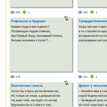
220
1
185
1
Рефлексия в будущее
Гипердактилическ
Каким я буду в шестьдесят?
Когда святым ставя
Полувенцом седым отмечен,
и те становятся идо
Как Первый Лорд, пропивший печень,
которым молятся пр
Весьма вальяжен и пузат?.....
руководимые ритора
179
241
1
Безответная страсть
Диалог у гильоти
Хотел бы я быть котом Бегемотом,
– Налейте мне в ста
Но только не злым, а добрым котом.
седой бедняк просил
На ушко тебе, как будто по нотам,
– За медный грош на
Мурлыкал бы я о сём и о том....
Из этой туши бьёт, ка