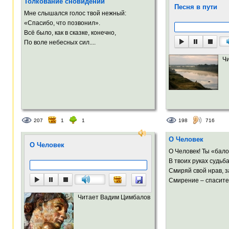
Толкование сновидений
Песня в пути
Мне слышался голос твой нежный:
«Спасибо, что позвонил».
Всё было, как в сказке, конечно,
По воле небесных сил....
Ч
207
1
1
198
716
О Человек
О Человек
О Человек! Ты «бал
В твоих руках судьба
Смиряй свой нрав, з
Смирение – спасител
Читает Вадим Цимбалов