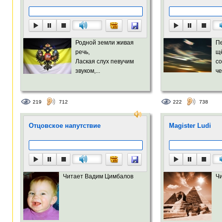
Родной земли живая
П
речь,
щё
Лаская слух певучим
с
звуком,...
че
219
712
222
738
Отцовское напутствие
Magister Ludi
Читает Вадим Цимбалов
Ч