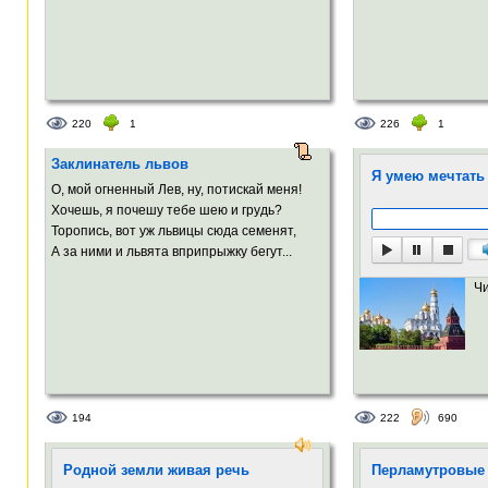
220
1
226
1
Заклинатель львов
Я умею мечтать
О, мой огненный Лев, ну, потискай меня!
Хочешь, я почешу тебе шею и грудь?
Торопись, вот уж львицы сюда семенят,
А за ними и львята вприпрыжку бегут...
Ч
194
222
690
Родной земли живая речь
Перламутровые