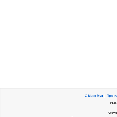
О
Мире Муз
|
Прави
Разр
Copyri