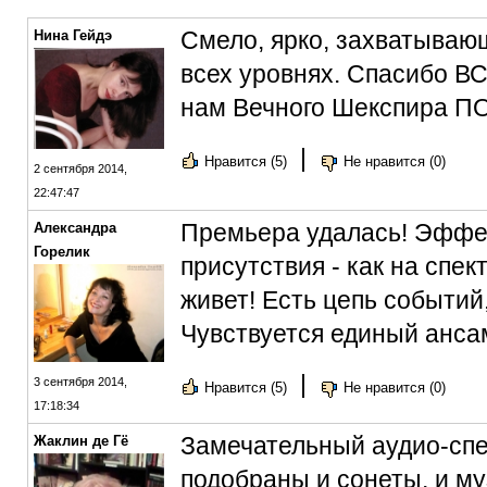
Смело, ярко, захватываю
Нина Гейдэ
всех уровнях. Спасибо ВС
нам Вечного Шекспира П
|
Нравится (5)
Не нравится (0)
2 сентября 2014,
22:47:47
Премьера удалась! Эффе
Александра
Горелик
присутствия - как на спек
живет! Есть цепь событий
Чувствуется единый анса
|
3 сентября 2014,
Нравится (5)
Не нравится (0)
17:18:34
Замечательный аудио-спе
Жаклин де Гё
подобраны и сонеты, и м