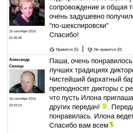
сопровождение и общая т
очень задушевно получило
"по-шекспировски"
16 сентября 2014,
Спасибо!
01:46:28
|
Нравится (5)
Не нравится (0)
Паша, очень понравилось
Александр
Синица
лучших традициях диктор
Чистейший бархатный бари
преподносят дикторы с р
что пусть Илона приглаша
16 сентября 2014,
других передач!
. Перед
20:43:14
понравилась. Илона ведет
Спасибо вам всем