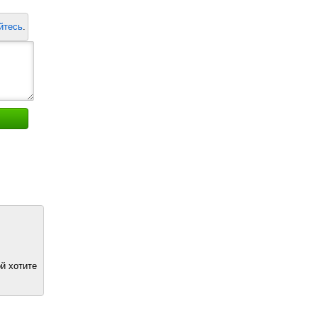
йтесь
.
й хотите