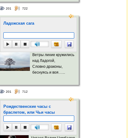
201
722
Ладожская сага
Ветры лихие кружились
над Ладогой,
Словно драконы,
беснуясь и воя…...
201
712
Рождественские часы с
браслетом, или Чьи часы
Читает Вадим Цимбалов