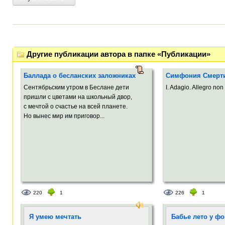
Другие публикации автора в папке «Публикации»
Баллада о бесланских заложниках
Симфония Смерт
Сентябрьским утром в Беслане дети
I. Adagio. Allegro non 
пришли с цветами на школьный двор,
с мечтой о счастье на всей планете.
Но вынес мир им приговор...
220
1
226
1
Я умею мечтать
Бабье лето у фо