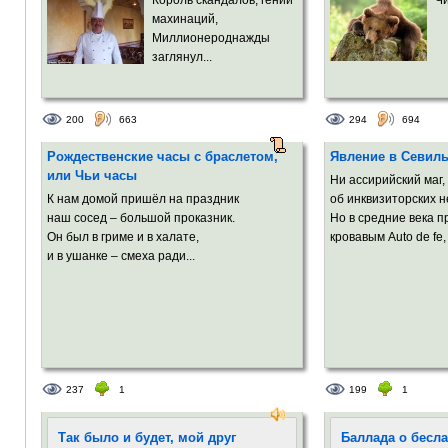
махинаций,
Миллионероднажды
заглянул...
200
663
294
694
Рождественские часы с браслетом,
Явление в Севил
или Чьи часы
Ни ассирийский маг,
К нам домой пришёл на праздник
об инквизиторских н
наш сосед – большой проказник.
Но в средние века 
Он был в гриме и в халате,
кровавым Auto de fe,
и в ушанке – смеха ради...
237
1
199
1
Так было и будет, мой друг
Баллада о бесл