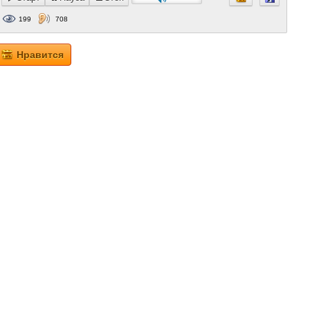
199
708
Нравится