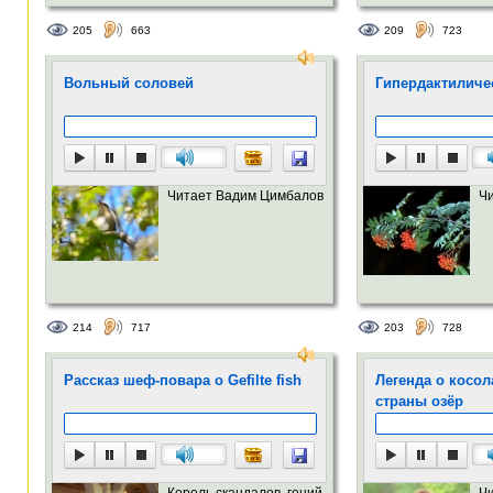
205
663
209
723
Вольный соловей
Гипердактиличе
Читает Вадим Цимбалов
Ч
214
717
203
728
Рассказ шеф-повара о Gefilte fish
Легенда о косо
страны озёр
Король скандалов, гений
Ч