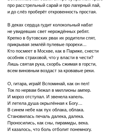
про расстрельный сарай и про лагерный лай,
и до слёз проберёт откровенность простая.
В деках сердца гудит колокольный набат
не увидевших свет нерождённых ребят.
Крепко в бутовских рвах их родители спят,
прикрывая землёй пулевые прорехи…
Кто посмеет в Москве, как в Париже, снести
особняк страховой, что у власти в чести?
Лишь святая рука, скорбь сжимая в горсти,
всем виновным воздаст за кровавые реки.
О, гитара, играй! Вспоминай, как он пел!
Ток по нервам бежал в миллионы ампер.
И мороз отступал. И звенела капель.
И летела душа окрылённая к Богу…
В синем небе как пух облака, облака.
Становилась печаль далека, далека.
Проносились, как сны, пирамиды, века.
И казалось, что боль отболит понемногу.