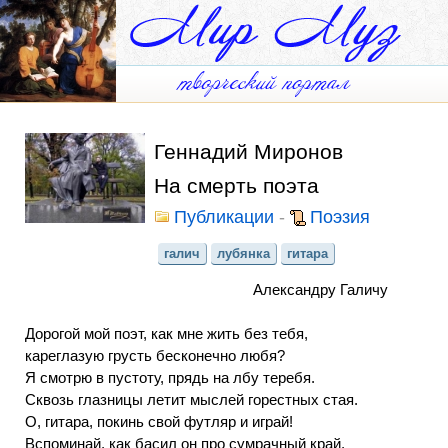
Геннадий Миронов
На смерть поэта
Публикации
-
Поэзия
галич
лубянка
гитара
Александру Галичу
Дорогой мой поэт, как мне жить без тебя,
кареглазую грусть бесконечно любя?
Я смотрю в пустоту, прядь на лбу теребя.
Сквозь глазницы летит мыслей горестных стая.
О, гитара, покинь свой футляр и играй!
Вспоминай, как басил он про сумрачный край,