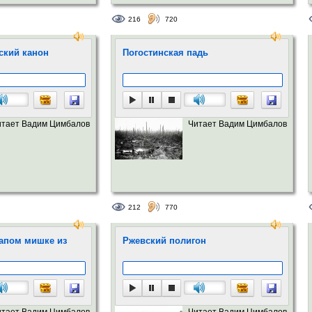
216
720
ский канон
Погостинская падь
итает Вадим Цимбалов
Читает Вадим Цимбалов
212
770
лапом мишке из
Ржевский полигон
итает Вадим Цимбалов
Читает Вадим Цимбалов