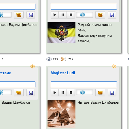
итает Вадим Цимбалов
Родной земли живая
речь,
Лаская слух певучим
звуком,...
1
219
712
тствие
Magister Ludi
т Вадим Цимбалов
Читает Вадим Цимбалов