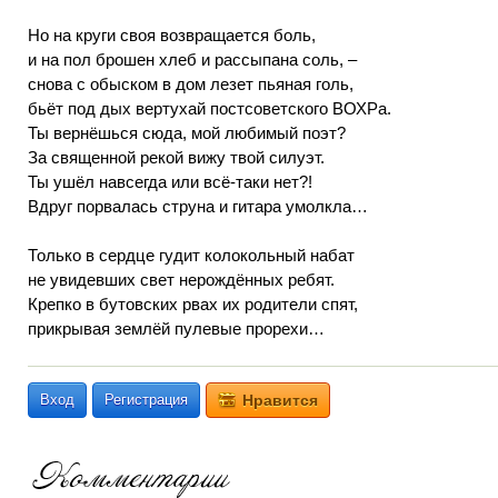
Но на круги своя возвращается боль,
и на пол брошен хлеб и рассыпана соль, –
снова с обыском в дом лезет пьяная голь,
бьёт под дых вертухай постсоветского ВОХРа.
Ты вернёшься сюда, мой любимый поэт?
За священной рекой вижу твой силуэт.
Ты ушёл навсегда или всё-таки нет?!
Вдруг порвалась струна и гитара умолкла…
Только в сердце гудит колокольный набат
не увидевших свет нерождённых ребят.
Крепко в бутовских рвах их родители спят,
прикрывая землёй пулевые прорехи…
Вход
Регистрация
Нравится