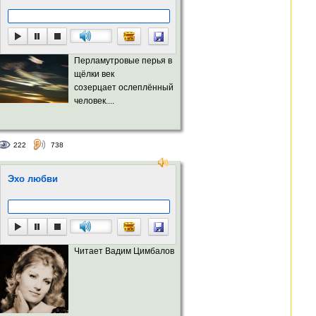
Перламутровые перья в
щёлки век
созерцает ослеплённый
человек....
222
738
Эхо любви
Читает Вадим Цимбалов