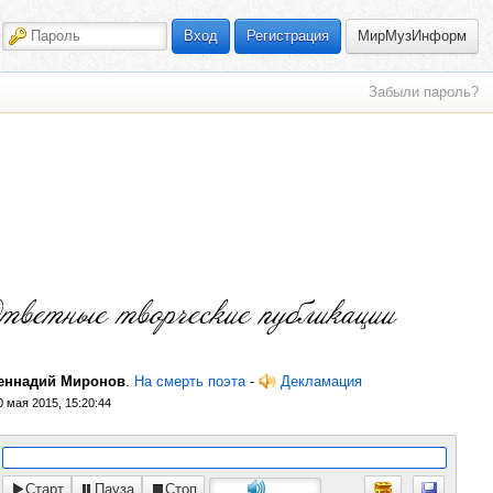
МирМузИнформ
Вход
Регистрация
Забыли пароль?
еннадий Миронов
.
На смерть поэта
-
Декламация
0 мая 2015, 15:20:44
Старт
Пауза
Стоп