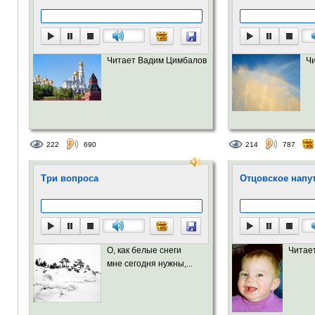
Читает Вадим Цимбалов
Ч
222
690
214
787
Три вопроса
Отцовское напу
О, как белые снеги
Читае
мне сегодня нужны,...