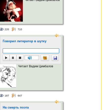
220
710
Говорил литератор в шутку
Читает Вадим Цимбалов
187
647
На смерть поэта