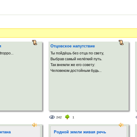
и
Отцовское напутствие
troppo...
Ты пойдёшь без отца по свету,
Выбрав самый нелёгкий путь.
Так внемли же его совету:
Человеком достойным будь...
242
1
нтана
Родной земли живая речь