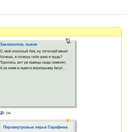
Заклинатель львов
О, мой огненный Лев, ну, потискай меня!
Хочешь, я почешу тебе шею и грудь?
Торопись, вот уж львицы сюда семенят,
А за ними и львята вприпрыжку бегут...
194
Перламутровые перья Серафима