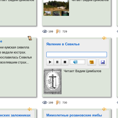
199
729
ье
Явление в Севилье
 ни кумская сивилла
е ведали кострах.
прославилась Севилья
 вселявшим страх...
Читает Вадим Цимбалов
199
730
анских заложниках
Мимолетные розановские ямбы