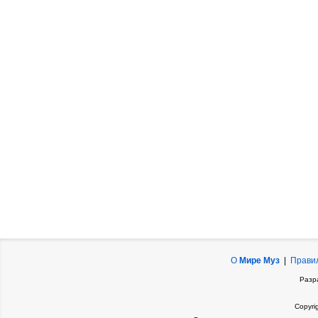
О
Мире Муз
|
Прави
Разр
Copyri