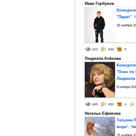
Иван Горбунов
Конкурсн
"Пират". 
25 ноября 20
423
940
5
Людмила Клёнова
Конкурсн
"Плач по 
Людмила 
9 ноября 201
495
950
4
Наталья Ефимова
Татьяна 
море". Ч
25 ноября 20