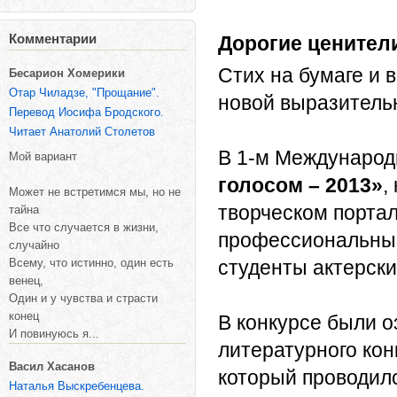
Комментарии
Дорогие ценител
Стих на бумаге и 
Бесарион Хомерики
Отар Чиладзе, "Прощание".
новой выразительн
Перевод Иосифа Бродского.
Читает Анатолий Столетов
В 1-м Международ
Мой вариант
голосом – 2013»
,
Может не встретимся мы, но не
творческом порта
тайна
Все что случается в жизни,
профессиональные
случайно
Всему, что истинно, один есть
студенты актерски
венец,
Один и у чувства и страсти
конец
В конкурсе были 
И повинуюсь я...
литературного кон
Васил Хасанов
который проводил
Наталья Выскребенцева.