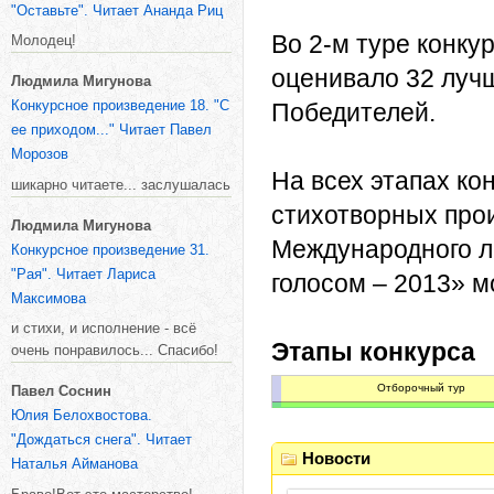
"Оставьте". Читает Ананда Риц
Во 2-м туре конк
Молодец!
оценивало 32 лучш
Людмила Мигунова
Конкурсное произведение 18. "С
Победителей.
ее приходом..." Читает Павел
Морозов
На всех этапах ко
шикарно читаете... заслушалась
стихотворных про
Людмила Мигунова
Международного л
Конкурсное произведение 31.
"Рая". Читает Лариса
голосом – 2013» 
Максимова
и стихи, и исполнение - всё
Этапы конкурса
очень понравилось... Спасибо!
Отборочный тур
Павел Соснин
Юлия Белохвостова.
П
"Дождаться снега". Читает
Новости
о
Наталья Айманова
л