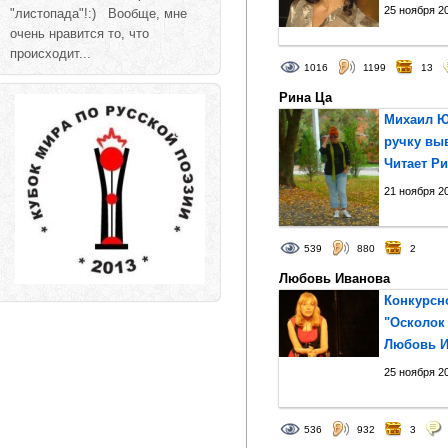
25 ноября 20
"листопада"!:) Вообще, мне
очень нравится то, что
происходит...
1016
1199
13
Рина Ца
Михаил Ю
ручку выв
Читает Р
21 ноября 20
539
880
2
Любовь Иванова
Конкурсн
"Осколок 
Любовь И
25 ноября 20
536
932
3