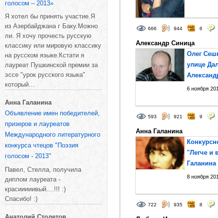
голосом – 2013»
Я хотел бы принять участие.Я
из Азербайджана г Баку.Можно
666
944
6
ли. Я хочу прочесть русскую
Александр Синица
классику или мировую классику
Олег Сеш
на русском языке.Кстати я
улице Дал
лауреат Пушкинской премии за
эссе "урок русского языка"
Александ
который...
6 ноября 201
Анна Галанина
Объявление имен победителей,
593
921
9
призеров и лауреатов
Анна Галанина
Международного литературного
Конкурсн
конкурса чтецов "Поэзия
"Легче и 
голосом - 2013"
Галанина
Павел, Стелла, получила
8 ноября 201
диплом лауреата -
красииииивый....!!! :)
Спасибо! :)
722
935
8
Анатолий Столетов