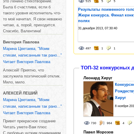
это Ленино стихотворение.
515
5
5
Была б счастлива, если б
Результаты поименного гол
такого уровня исполнитель что-
Жюри конкурса. Финал конку
то моё начитал. Я свои неважно
полях
читаю, а, порой, приходится.
31 декабря 2013, 07:30:40
Спасибо, Валентина!
Виктория Павлова
Марина Цветаева, "Моим
497
1
1
стихам, написанным так рано..."
Читает Виктория Павлова
ТОП-32 конкурсных д
Алексей! Приятно, что
заслужила поэтический отклик.
Леонард Хируг
Мило, мило.
Конкурсно
Рождеств
АЛЕКСЕЙ ЛЕШИЙ
Хируг
Марина Цветаева, "Моим
стихам, написанным так рано..."
8 ноября 201
Читает Виктория Павлова
Привет прекрасное создание
730
964
4
Читать умете-Вам плюс
Павел Морозов
С любовью,чутким пониманием