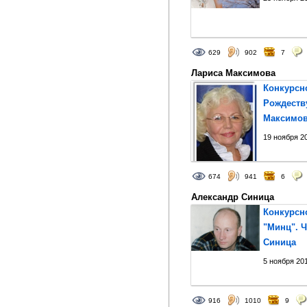
629
902
7
Лариса Максимова
Конкурсно
Рождеству
Максимо
19 ноября 20
674
941
6
Александр Синица
Конкурсн
"Минц". 
Синица
5 ноября 201
916
1010
9