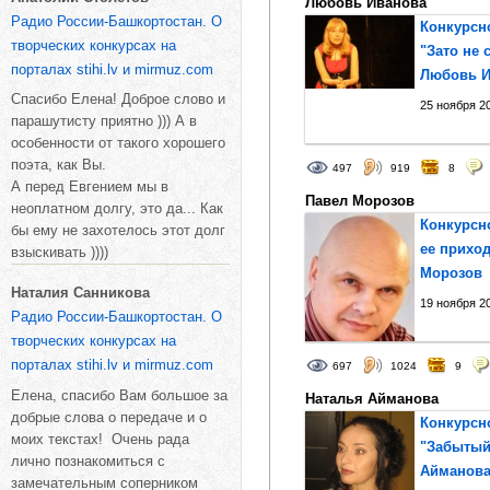
Любовь Иванова
Радио России-Башкортостан. О
Конкурсн
творческих конкурсах на
"Зато не 
порталах stihi.lv и mirmuz.com
Любовь И
Спасибо Елена! Доброе слово и
25 ноября 20
парашутисту приятно ))) А в
особенности от такого хорошего
поэта, как Вы.
497
919
8
А перед Евгением мы в
Павел Морозов
неоплатном долгу, это да... Как
Конкурсн
бы ему не захотелось этот долг
ее приход
взыскивать ))))
Морозов
Наталия Санникова
19 ноября 20
Радио России-Башкортостан. О
творческих конкурсах на
порталах stihi.lv и mirmuz.com
697
1024
9
Елена, спасибо Вам большое за
Наталья Айманова
добрые слова о передаче и о
Конкурсн
моих текстах! Очень рада
"Забытый
лично познакомиться с
Айманов
замечательным соперником