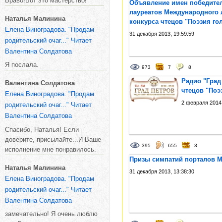
Браво!Вот это мастерство!
Объявление имен победител
о
лауреатов Международного 
Наталья Малинина
ж
конкурса чтецов "Поэзия гол
Елена Виноградова. "Продам
е
31 декабря 2013, 19:59:59
родительский очаг..." Читает
н
Валентина Солдатова
и
е
Я послала.
973
7
8
к
Радио "Град
Валентина Солдатова
о
чтецов "Поэз
Елена Виноградова. "Продам
н
2 февраля 2014,
родительский очаг..." Читает
к
Валентина Солдатова
у
р
Спасибо, Наталья! Если
с
доверите, присылайте...И Ваше
395
655
3
исполнение мне понравилось.
а
Призы симпатий порталов Mi
Наталья Малинина
31 декабря 2013, 13:38:30
Елена Виноградова. "Продам
родительский очаг..." Читает
Валентина Солдатова
замечательно! Я очень люблю