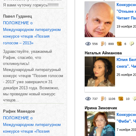
Конкурсн
Я вами чуточку горжусь!!!!!!!!!
"Отныне ж
Павел Гуданец
Читает П
ПОЛОЖЕНИЕ о
19 ноября 20
Международном литературном
конкурсе чтецов «Поэзия
голосом – 2013»
556
899
6
Здравствуйте, уважаемый
Наталья Айманова
Рафик, спасибо, что
Юлия Бел
откликнулись!
снега". Ч
Международный литературный
25 ноября 20
конкурс чтецов "Поэзия голосом
- 2013" уже завершился 31
декабря 2013 года. Возможно,
мы проведем новый конкурс
737
1106
10
чтецов...
Ирина Зиновчик
Рафик Мамедов
Конкурсн
ПОЛОЖЕНИЕ о
"Фиби". 
Международном литературном
7 ноября 201
конкурсе чтецов «Поэзия