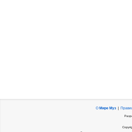
О
Мире Муз
|
Прави
Разр
Copyri