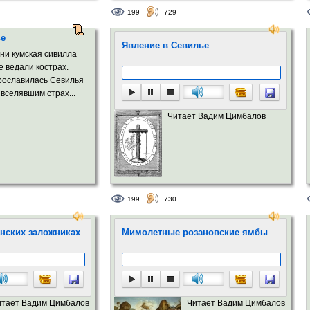
199
729
ье
Явление в Севилье
 ни кумская сивилла
е ведали кострах.
прославилась Севилья
 вселявшим страх...
Читает Вадим Цимбалов
199
730
анских заложниках
Мимолетные розановские ямбы
итает Вадим Цимбалов
Читает Вадим Цимбалов