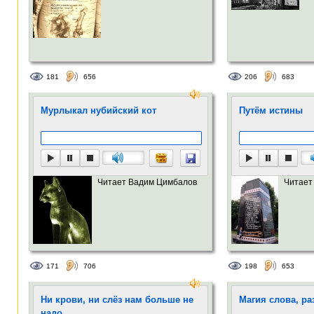
181
656
206
683
Мурлыкал нубийский кот
Путём истины
Читает Вадим Цимбалов
Читает
171
706
198
653
Ни крови, ни слёз нам больше не
Магия слова, р
надо