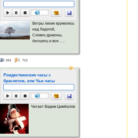
Ветры лихие кружились
над Ладогой,
Словно драконы,
беснуясь и воя…...
201
712
Рождественские часы с
браслетом, или Чьи часы
Читает Вадим Цимбалов