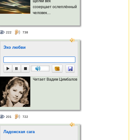
щёлки век
созерцает ослеплённый
человек....
222
738
Эхо любви
Читает Вадим Цимбалов
201
722
Ладожская сага