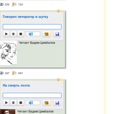
220
710
Говорил литератор в шутку
Читает Вадим Цимбалов
187
647
На смерть поэта
Читает Вадим Цимбалов