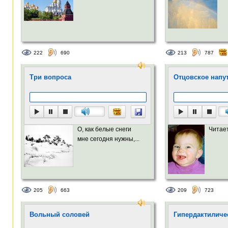
222
690
213
787
Три вопроса
Отцовское напу
О, как белые снеги
Читае
мне сегодня нужны,...
205
663
209
723
Вольный соловей
Гипердактиличе