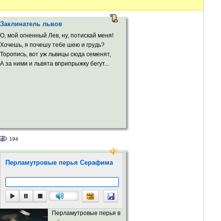
Заклинатель львов
О, мой огненный Лев, ну, потискай меня!
Хочешь, я почешу тебе шею и грудь?
Торопись, вот уж львицы сюда семенят,
А за ними и львята вприпрыжку бегут...
194
Перламутровые перья Серафима
Перламутровые перья в