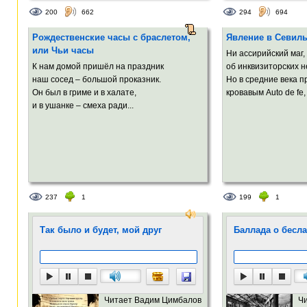
200
662
294
694
Рождественские часы с браслетом,
Явление в Севил
или Чьи часы
Ни ассирийский маг,
К нам домой пришёл на праздник
об инквизиторских н
наш сосед – большой проказник.
Но в средние века 
Он был в гриме и в халате,
кровавым Auto de fe,
и в ушанке – смеха ради...
237
1
199
1
Так было и будет, мой друг
Баллада о бесл
Читает Вадим Цимбалов
Ч