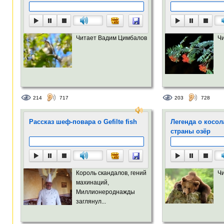
Читает Вадим Цимбалов
Ч
214
717
203
728
Рассказ шеф-повара о Gefilte fish
Легенда о косо
страны озёр
Король скандалов, гений
Ч
махинаций,
Миллионероднажды
заглянул...