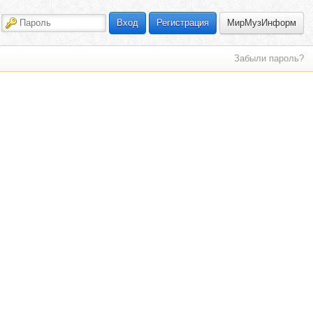
МирМузИнформ
Вход
Регистрация
Забыли пароль?