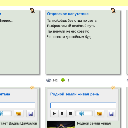
и
Отцовское напутствие
troppo...
Ты пойдёшь без отца по свету,
Выбрав самый нелёгкий путь.
Так внемли же его совету:
Человеком достойным будь...
242
1
нтана
Родной земли живая речь
итает Вадим Цимбалов
Родной земли живая