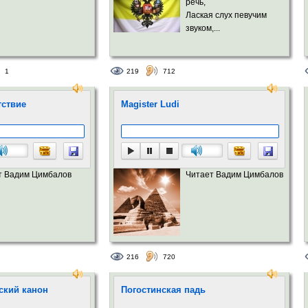
речь,
Лаская слух певучим
звуком,...
1
219
712
тствие
Magister Ludi
т Вадим Цимбалов
Читает Вадим Цимбалов
216
720
ский канон
Погостинская падь