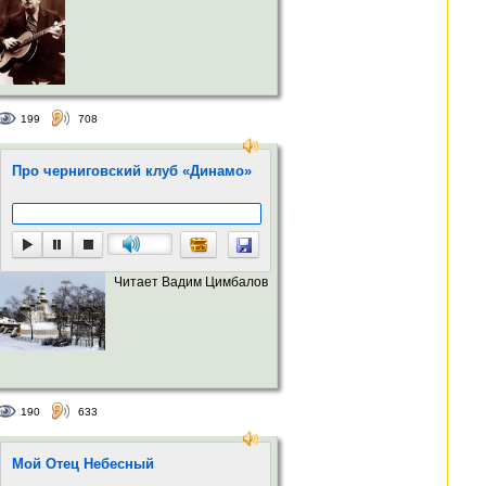
199
708
Про черниговский клуб «Динамо»
Читает Вадим Цимбалов
190
633
Мой Отец Небесный