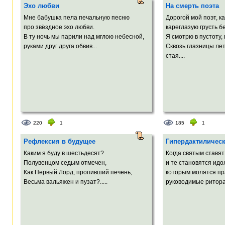
Эхо любви
На смерть поэта
Мне бабушка пела печальную песню
Дорогой мой поэт, ка
про звёздное эхо любви.
кареглазую грусть 
В ту ночь мы парили над мглою небесной,
Я смотрю в пустоту,
руками друг друга обвив...
Сквозь глазницы ле
стая....
220
1
185
1
Рефлексия в будущее
Гипердактилическ
Каким я буду в шестьдесят?
Когда святым ставя
Полувенцом седым отмечен,
и те становятся идо
Как Первый Лорд, пропивший печень,
которым молятся пр
Весьма вальяжен и пузат?.....
руководимые ритора