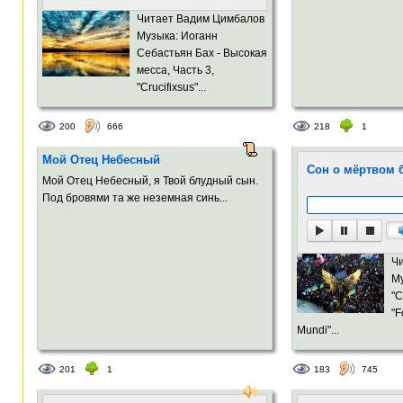
Читает Вадим Цимбалов
Музыка: Иоганн
Себастьян Бах - Высокая
месса, Часть 3,
"Crucifixsus"...
200
666
218
1
Мой Отец Небесный
Сон о мёртвом 
Мой Отец Небесный, я Твой блудный сын.
Под бровями та же неземная синь...
Ч
Му
"C
"F
Mundi"...
201
1
183
745