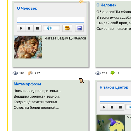
О Человек
О Человек
О Человек! Ты «бал
В твоих руках судьба
Смиряй свой нрав, з
Смирение – спасител
Читает Вадим Цимбалов
198
727
201
1
Метаморфозы
Я такой цветок
Часы последние цветенья –
Вершина зрелости земной,
Когда ещё зачатки тленья
Сокрыты белой пеленой....
Ч