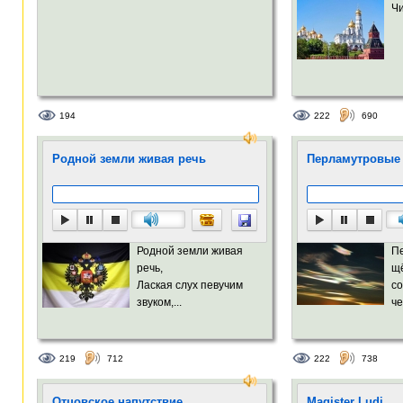
Ч
194
222
690
Родной земли живая речь
Перламутровые
Родной земли живая
П
речь,
щё
Лаская слух певучим
с
звуком,...
че
219
712
222
738
Отцовское напутствие
Magister Ludi