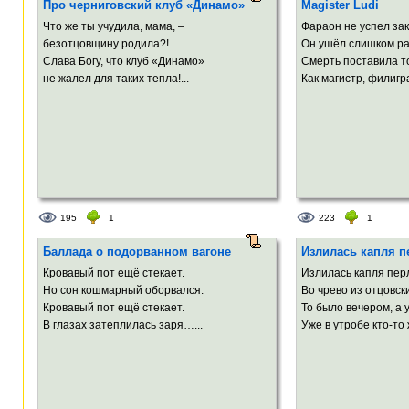
Про черниговский клуб «Динамо»
Magister Ludi
Что же ты учудила, мама, –
Фараон не успел зак
безотцовщину родила?!
Он ушёл слишком ра
Слава Богу, что клуб «Динамо»
Смерть поставила то
не жалел для таких тепла!...
Как магистр, филигра
195
1
223
1
Баллада о подорванном вагоне
Излилась капля п
Кровавый пот ещё стекает.
Излилась капля пер
Но сон кошмарный оборвался.
Во чрево из отцовск
Кровавый пот ещё стекает.
То было вечером, а 
В глазах затеплилась заря…...
Уже в утробе кто-то 