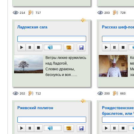
214
717
203
728
Ладожская сага
Рассказ шеф-пова
Ветры лихие кружились
Ко
над Ладогой,
м
Словно драконы,
М
беснуясь и воя…...
за
202
712
200
663
Ржевский полигон
Рождественские
браслетом, или