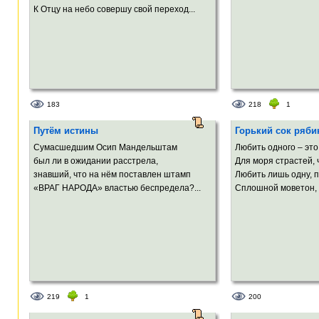
К Отцу на небо совершу свой переход...
183
218
1
Путём истины
Горький сок ряб
Сумасшедшим Осип Мандельштам
Любить одного – это
был ли в ожидании расстрела,
Для моря страстей,
знавший, что на нём поставлен штамп
Любить лишь одну, пр
«ВРАГ НАРОДА» властью беспредела?...
Сплошной моветон, в
219
1
200