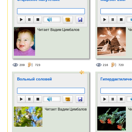
Читает Вадим Цимбалов
Ч
209
723
216
720
Вольный соловей
Гипердактиличе
Читает Вадим Цимбалов
Ч