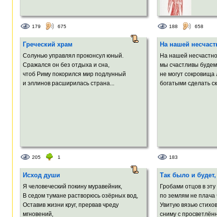
179
675
188
658
Греческий храм
На нашей несчаст
Солунью управлял проконсул юный.
На нашей несчастно
Сражался он без отдыха и сна,
мы счастливы будем 
чтоб Риму покорился мир подлунный
не могут сокровища
и эллинов расширилась страна...
богатыми сделать ск
205
1
183
Исход души
Так было и будет,
Я человеческий покину муравейник,
Гробами отцов в эту
В седом тумане растворюсь озёрных вод,
по землям не плача 
Оставив жизни круг, прервав чреду
Увитую вязью стихо
мгновений,
сниму с просветлённ