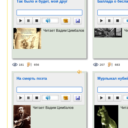
Так было и будет, мой друг
Баллада о бесл
Читает Вадим Цимбалов
Ч
181
656
207
683
На смерть поэта
Мурлыкал нубий
Читает Вадим Цимбалов
Чит