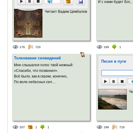
И с нами будет Бог,..
Читает Вадим Цимбалов
176
720
199
1
Толкование сновидений
Песня в пути
Мне слышался голос твой нежный:
«Спасибо, что позвонил».
Всё было, как в сказке, конечно,
По воле небесных сил....
Ч
207
1
1
198
716