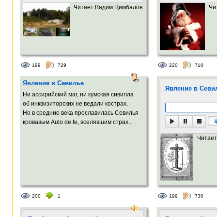
Читает Вадим Цимбалов
Чи
199
729
220
710
Явление в Севилье
Явление в Севи
Ни ассирийский маг, ни кумская сивилла
об инквизиторских не ведали кострах.
Но в средние века прославилась Севилья
кровавым Auto de fe, вселявшим страх...
Читает
200
1
199
730