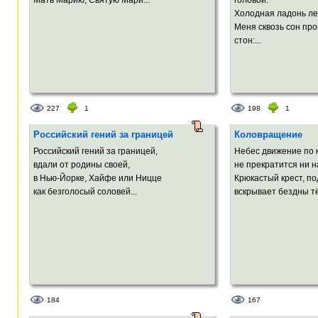
Холодная ладонь ле
Меня сквозь сон пр
стон:...
227
1
198
1
Российский гений за границей
Коловращение
Российский гений за границей,
Небес движение по 
вдали от родины своей,
не прекратится ни на
в Нью-Йорке, Хайфе или Ницце
Крюкастый крест, по
как безголосый соловей...
вскрывает бездны т
184
167