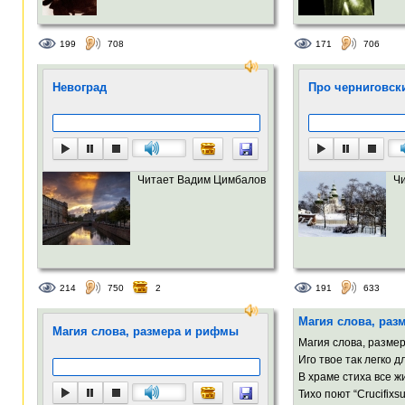
199
708
171
706
Невоград
Про черниговск
Читает Вадим Цимбалов
Ч
214
750
2
191
633
Магия слова, раз
Магия слова, размера и рифмы
Магия слова, разме
Иго твое так легко 
В храме стиха все 
Тихо поют “Crucifixsu