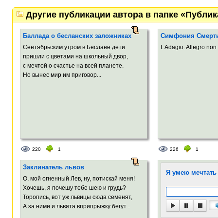
Другие публикации автора в папке «Публи
Баллада о бесланских заложниках
Симфония Смерт
Сентябрьским утром в Беслане дети
I. Adagio. Allegro non 
пришли с цветами на школьный двор,
с мечтой о счастье на всей планете.
Но вынес мир им приговор...
220
1
226
1
Заклинатель львов
Я умею мечтать
О, мой огненный Лев, ну, потискай меня!
Хочешь, я почешу тебе шею и грудь?
Торопись, вот уж львицы сюда семенят,
А за ними и львята вприпрыжку бегут...