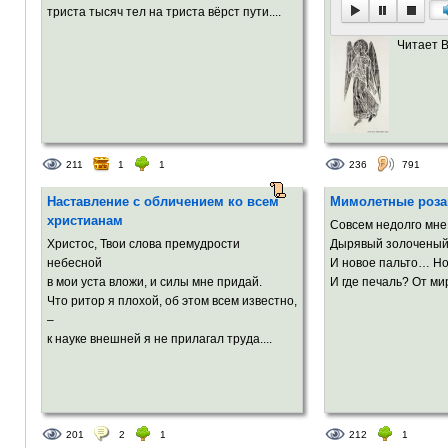
триста тысяч тел на триста вёрст пути....
Читает 
211
1
1
236
791
Наставление с обличением ко всем
Мимолетные роза
христианам
Совсем недолго мне
Христос, Твои слова премудрости
Дырявый золоченый
небесной
И новое пальто… Но
в мои уста вложи, и силы мне придай.
И где печаль? От мир
Что ритор я плохой, об этом всем известно,
–
к науке внешней я не прилагал труда....
201
2
1
212
1