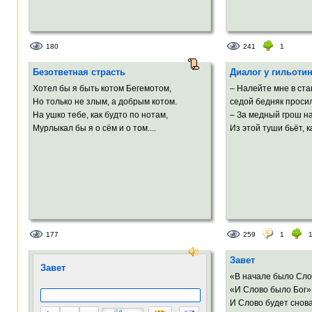
180
241
1
Безответная страсть
Диалог у гильоти
Хотел бы я быть котом Бегемотом,
– Налейте мне в ста
Но только не злым, а добрым котом.
седой бедняк просил
На ушко тебе, как будто по нотам,
– За медный грош на
Мурлыкал бы я о сём и о том....
Из этой туши бьёт, ка
177
259
1
Завет
Завет
«В начале было Сло
«И Слово было Бог»
И Слово будет снова