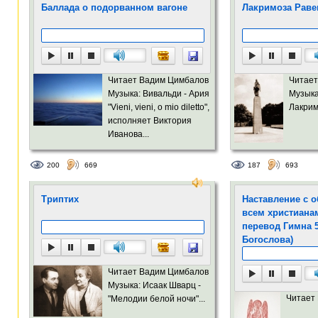
Баллада о подорванном вагоне
Лакримоза Рав
Читает Вадим Цимбалов
Читает
Музыка: Вивальди - Ария
Музыка
"Vieni, vieni, o mio diletto",
Лакрим
исполняет Виктория
Иванова...
200
669
187
693
Триптих
Наставление с 
всем христиана
перевод Гимна 
Богослова)
Читает Вадим Цимбалов
Музыка: Исаак Шварц -
Читает
"Мелодии белой ночи"...