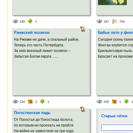
185
1
197
706
Ржевский полигон
Бабье лето у фон
На Ржевке не дачи, а спальный район,
Сегодня осень пахн
Теперь это часть Петербурга.
Фонтан клубится ст
За нею военный лежит полигон –
Брильянтовую пыль
Забытая Богом округа…...
Бросает на прохожих
234
1
1
226
1
Погостинская падь
Старые чётки
От Погостья до Погостища болота,
по которым ни проехать ни пройти.
На войне их замостили за три года: