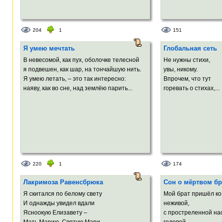
204
1
151
Я умею мечтать
Глобальная сеть
В невесомой, как пух, оболочке телесной
Не нужны стихи,
я подвешен, как шар, на тончайшую нить.
увы, никому.
Я умею летать, – это так интересно:
Впрочем, что тут
наяву, как во сне, над землёю парить...
горевать о стихах,...
220
1
174
Лакримоза Равенсбрюка
Сон о мёртвом бр
Я скитался по белому свету
Мой брат пришёл ко
И однажды увидел вдали
неживой,
Ясноокую Елизавету –
с простреленной на
Мать Марию, Святую Maри...
головой.