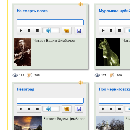
На смерть поэта
Мурлыкал нубий
Читает Вадим Цимбалов
Чит
199
708
171
706
Невоград
Про черниговск
Читает Вадим Цимбалов
Ч