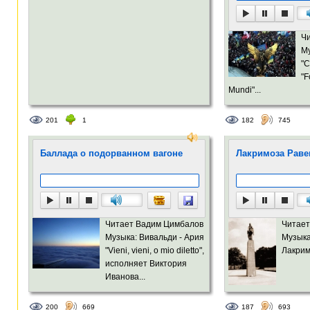
Ч
Му
"C
"F
Mundi"...
201
1
182
745
Баллада о подорванном вагоне
Лакримоза Рав
Читает Вадим Цимбалов
Читает
Музыка: Вивальди - Ария
Музыка
"Vieni, vieni, o mio diletto",
Лакрим
исполняет Виктория
Иванова...
200
669
187
693