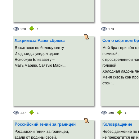
220
1
173
Лакримоза Равенсбрюка
Сон о мёртвом бр
Я скитался по белому свету
Мой брат пришёл ко
И однажды увидел вдали
неживой,
Ясноокую Елизавету –
с простреленной на
Мать Марию, Святую Maри...
головой.
Холодная ладонь ле
Меня сквозь сон пр
стон:...
227
1
198
1
Российский гений за границей
Коловращение
Российский гений за границей,
Небес движение по 
вдали от родины своей,
не прекратится ни на