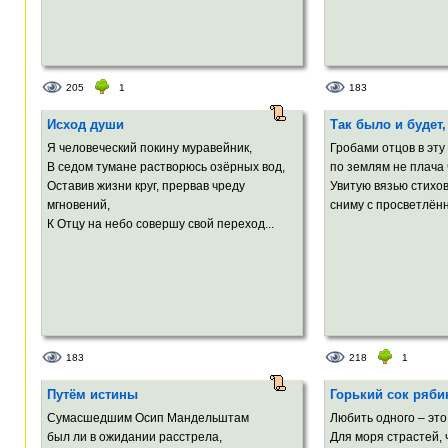
205
1
183
Исход души
Так было и будет,
Я человеческий покину муравейник,
Гробами отцов в эту
В седом тумане растворюсь озёрных вод,
по землям не плача 
Оставив жизни круг, прервав чреду
Увитую вязью стихо
мгновений,
сниму с просветлённ
К Отцу на небо совершу свой переход...
183
218
1
Путём истины
Горький сок ряб
Сумасшедшим Осип Мандельштам
Любить одного – это
был ли в ожидании расстрела,
Для моря страстей,