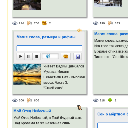
214
750
2
190
633
Магия слова, раз
Магия слова, размера и рифмы
Магия слова, разме
Иго твое так легко 
В храме стиха все 
Тихо поют “Crucifixsu
Читает Вадим Цимбалов
Музыка: Иоганн
Себастьян Бах - Высокая
месса, Часть 3,
"Crucifixsus"...
200
666
218
1
Мой Отец Небесный
Сон о мёртвом 
Мой Отец Небесный, я Твой блудный сын.
Под бровями та же неземная синь...