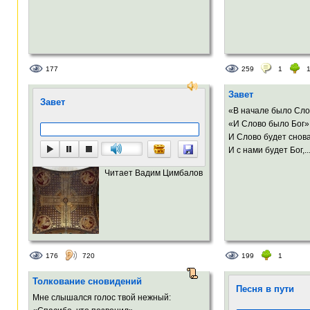
177
259
1
Завет
Завет
«В начале было Сло
«И Слово было Бог»
И Слово будет снова
И с нами будет Бог,..
Читает Вадим Цимбалов
176
720
199
1
Толкование сновидений
Песня в пути
Мне слышался голос твой нежный: