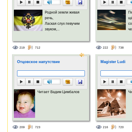
Родной земли живая
П
речь,
щё
Лаская слух певучим
с
звуком,...
че
219
712
222
738
Отцовское напутствие
Magister Ludi
Читает Вадим Цимбалов
Ч
209
723
216
720