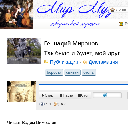
Р
Геннадий Миронов
Так было и будет, мой друг
Публикации
-
Декламация
береста
свитки
огонь
Старт
Пауза
Стоп
181
656
Читает Вадим Цимбалов