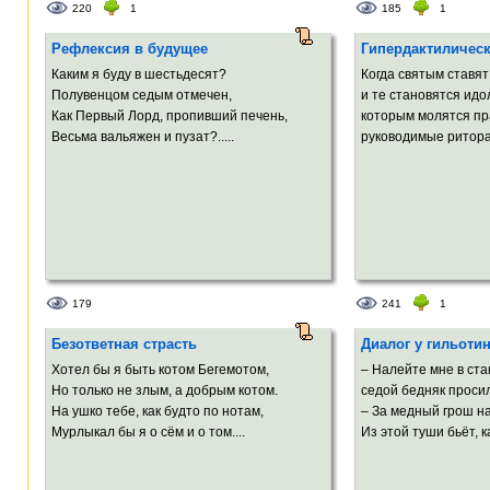
220
1
185
1
Рефлексия в будущее
Гипердактилическ
Каким я буду в шестьдесят?
Когда святым ставя
Полувенцом седым отмечен,
и те становятся идо
Как Первый Лорд, пропивший печень,
которым молятся пр
Весьма вальяжен и пузат?.....
руководимые ритора
179
241
1
Безответная страсть
Диалог у гильоти
Хотел бы я быть котом Бегемотом,
– Налейте мне в ста
Но только не злым, а добрым котом.
седой бедняк просил
На ушко тебе, как будто по нотам,
– За медный грош на
Мурлыкал бы я о сём и о том....
Из этой туши бьёт, ка