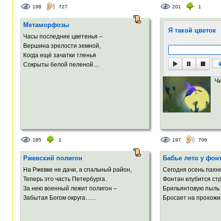
198
727
201
1
Метаморфозы
Я такой цветок
Часы последние цветенья –
Вершина зрелости земной,
Когда ещё зачатки тленья
Сокрыты белой пеленой....
Ч
185
1
197
706
Ржевский полигон
Бабье лето у фон
На Ржевке не дачи, а спальный район,
Сегодня осень пахн
Теперь это часть Петербурга.
Фонтан клубится ст
За нею военный лежит полигон –
Брильянтовую пыль
Забытая Богом округа…...
Бросает на прохожих