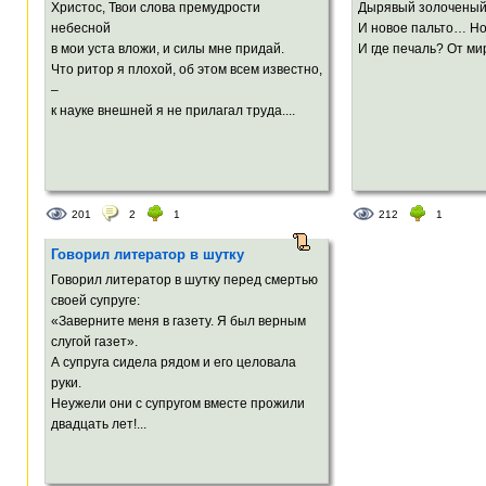
Христос, Твои слова премудрости
Дырявый золоченый
небесной
И новое пальто… Но
в мои уста вложи, и силы мне придай.
И где печаль? От мир
Что ритор я плохой, об этом всем известно,
–
к науке внешней я не прилагал труда....
201
2
1
212
1
Говорил литератор в шутку
Говорил литератор в шутку перед смертью
своей супруге:
«Заверните меня в газету. Я был верным
слугой газет».
А супруга сидела рядом и его целовала
руки.
Неужели они с супругом вместе прожили
двадцать лет!...