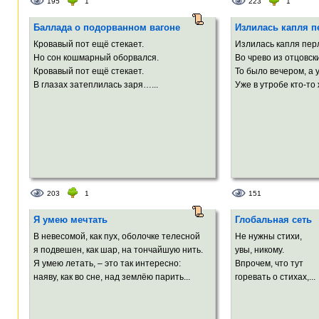
195
1
223
1
Баллада о подорванном вагоне
Излилась капля п
Кровавый пот ещё стекает.
Излилась капля пер
Но сон кошмарный оборвался.
Во чрево из отцовск
Кровавый пот ещё стекает.
То было вечером, а 
В глазах затеплилась заря…...
Уже в утробе кто-то 
203
1
151
Я умею мечтать
Глобальная сеть
В невесомой, как пух, оболочке телесной
Не нужны стихи,
я подвешен, как шар, на тончайшую нить.
увы, никому.
Я умею летать, – это так интересно:
Впрочем, что тут
наяву, как во сне, над землёю парить...
горевать о стихах,...