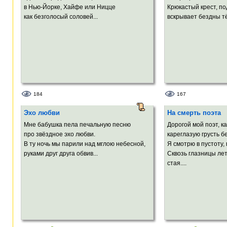
в Нью-Йорке, Хайфе или Ницце
Крюкастый крест, по
как безголосый соловей...
вскрывает бездны т
184
167
Эхо любви
На смерть поэта
Мне бабушка пела печальную песню
Дорогой мой поэт, ка
про звёздное эхо любви.
кареглазую грусть 
В ту ночь мы парили над мглою небесной,
Я смотрю в пустоту,
руками друг друга обвив...
Сквозь глазницы ле
стая....