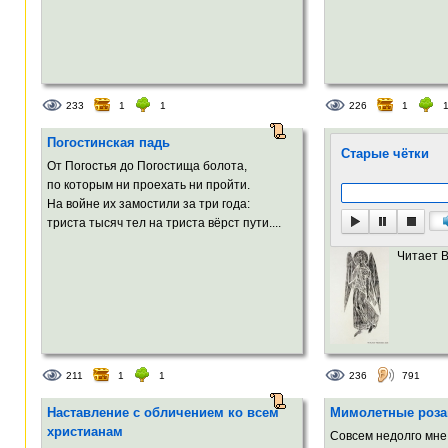
233
1
1
226
1
Погостинская падь
Старые чётки
От Погостья до Погостища болота,
по которым ни проехать ни пройти.
На войне их замостили за три года:
триста тысяч тел на триста вёрст пути....
Читает 
211
1
1
236
791
Наставление с обличением ко всем
Мимолетные роза
христианам
Совсем недолго мне