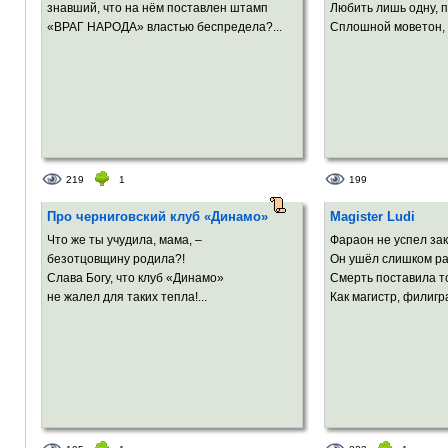
знавший, что на нём поставлен штамп
Любить лишь одну, пр
«ВРАГ НАРОДА» властью беспредела?...
Сплошной моветон, в
219
1
199
Про черниговский клуб «Динамо»
Magister Ludi
Что же ты учудила, мама, –
Фараон не успел зак
безотцовщину родила?!
Он ушёл слишком ра
Слава Богу, что клуб «Динамо»
Смерть поставила то
не жалел для таких тепла!...
Как магистр, филигра