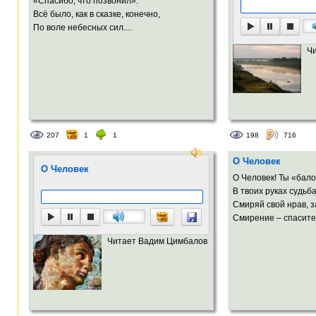
«Спасибо, что позвонил».
Всё было, как в сказке, конечно,
По воле небесных сил....
Ч
207
1
1
198
716
О Человек
О Человек
О Человек! Ты «бал
В твоих руках судьба
Смиряй свой нрав, з
Смирение – спасител
Читает Вадим Цимбалов