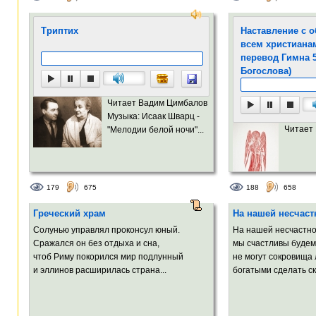
Триптих
Наставление с 
всем христиана
перевод Гимна 
Богослова)
Читает Вадим Цимбалов
Музыка: Исаак Шварц -
Читает
"Мелодии белой ночи"...
179
675
188
658
Греческий храм
На нашей несчаст
Солунью управлял проконсул юный.
На нашей несчастно
Сражался он без отдыха и сна,
мы счастливы будем 
чтоб Риму покорился мир подлунный
не могут сокровища
и эллинов расширилась страна...
богатыми сделать ск