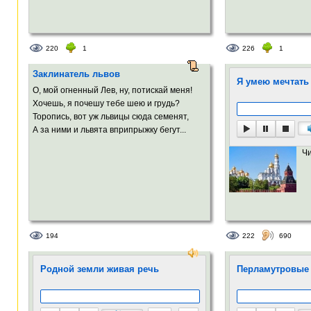
220
1
226
1
Заклинатель львов
Я умею мечтать
О, мой огненный Лев, ну, потискай меня!
Хочешь, я почешу тебе шею и грудь?
Торопись, вот уж львицы сюда семенят,
А за ними и львята вприпрыжку бегут...
Ч
194
222
690
Родной земли живая речь
Перламутровые