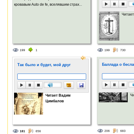
кровавым Auto de fe, вселявшим страх...
Читает
199
1
199
730
Баллада о бесл
Так было и будет, мой друг
Ч
Читает Вадим
Цимбалов
206
683
181
656