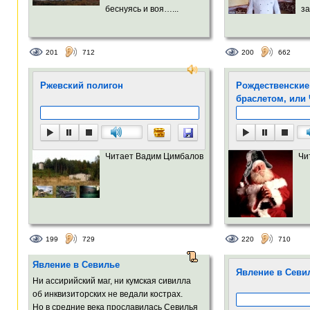
беснуясь и воя…...
за
201
712
200
662
Ржевский полигон
Рождественские
браслетом, или
Читает Вадим Цимбалов
Чи
199
729
220
710
Явление в Севилье
Явление в Севи
Ни ассирийский маг, ни кумская сивилла
об инквизиторских не ведали кострах.
Но в средние века прославилась Севилья