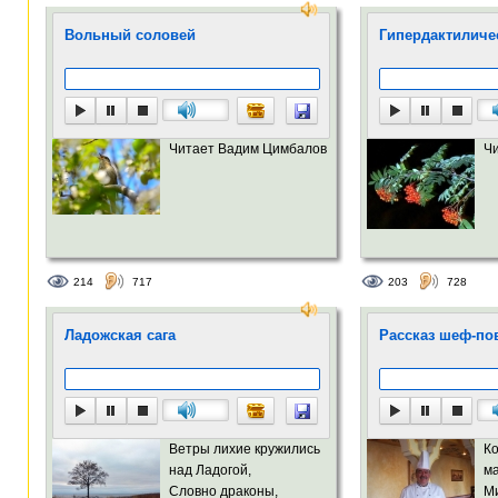
Вольный соловей
Гипердактиличе
Читает Вадим Цимбалов
Ч
214
717
203
728
Ладожская сага
Рассказ шеф-пова
Ветры лихие кружились
Ко
над Ладогой,
м
Словно драконы,
М