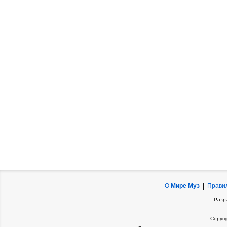
О
Мире Муз
|
Прави
Разр
Copyri