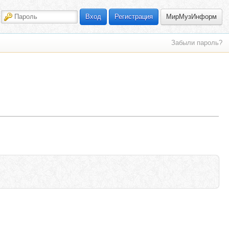
МирМузИнформ
Вход
Регистрация
Забыли пароль?