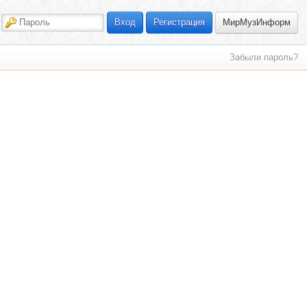
МирМузИнформ
Вход
Регистрация
Забыли пароль?