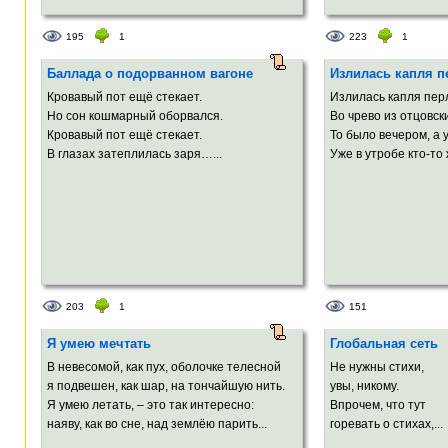
195
1
223
1
Баллада о подорванном вагоне
Излилась капля п
Кровавый пот ещё стекает.
Излилась капля пер
Но сон кошмарный оборвался.
Во чрево из отцовск
Кровавый пот ещё стекает.
То было вечером, а 
В глазах затеплилась заря…...
Уже в утробе кто-то 
203
1
151
Я умею мечтать
Глобальная сеть
В невесомой, как пух, оболочке телесной
Не нужны стихи,
я подвешен, как шар, на тончайшую нить.
увы, никому.
Я умею летать, – это так интересно:
Впрочем, что тут
наяву, как во сне, над землёю парить...
горевать о стихах,...