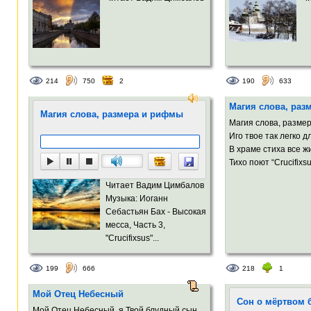
214
750
2
190
633
Магия слова, раз
Магия слова, размера и рифмы
Магия слова, разме
Иго твое так легко 
В храме стиха все 
Тихо поют “Crucifixsu
Читает Вадим Цимбалов
Музыка: Иоганн
Себастьян Бах - Высокая
месса, Часть 3,
"Crucifixsus"...
199
666
218
1
Мой Отец Небесный
Сон о мёртвом 
Мой Отец Небесный, я Твой блудный сын.