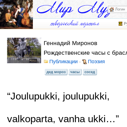
Р
Геннадий Миронов
Рождественские часы с брас
Публикации
-
Поэзия
дед мороз
часы
сосед
“Joulupukki, joulupukki,
valkoparta, vanha ukki…”