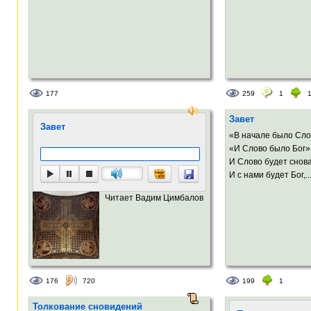
177
259
1
Завет
Завет
«В начале было Сло
«И Слово было Бог»
И Слово будет снова
И с нами будет Бог,..
Читает Вадим Цимбалов
176
720
199
1
Толкование сновидений