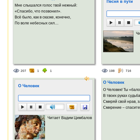
Песня в пути
Мне слышался голос твой нежный:
«Спасибо, что позвонил».
Всё было, как в сказке, конечно,
По воле небесных сил....
Ч
207
1
1
198
716
О Человек
О Человек
О Человек! Ты «бал
В твоих руках судьба
Смиряй свой нрав, з
Смирение – спасител
Читает Вадим Цимбалов