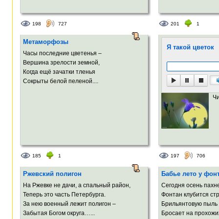
198
727
201
1
Метаморфозы
Я такой цветок
Часы последние цветенья –
Вершина зрелости земной,
Когда ещё зачатки тленья
Сокрыты белой пеленой....
Ч
185
1
197
706
Ржевский полигон
Бабье лето у фон
На Ржевке не дачи, а спальный район,
Сегодня осень пахн
Теперь это часть Петербурга.
Фонтан клубится ст
За нею военный лежит полигон –
Брильянтовую пыль
Забытая Богом округа…...
Бросает на прохожих