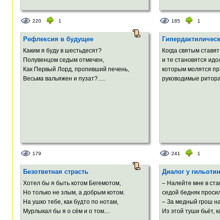
220
1
185
1
Рефлексия в будущее
Гипердактилическ
Каким я буду в шестьдесят?
Когда святым ставя
Полувенцом седым отмечен,
и те становятся идо
Как Первый Лорд, пропивший печень,
которым молятся пр
Весьма вальяжен и пузат?.....
руководимые ритора
179
241
1
Безответная страсть
Диалог у гильоти
Хотел бы я быть котом Бегемотом,
– Налейте мне в ста
Но только не злым, а добрым котом.
седой бедняк просил
На ушко тебе, как будто по нотам,
– За медный грош на
Мурлыкал бы я о сём и о том....
Из этой туши бьёт, ка