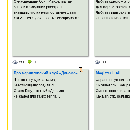
Сумасшедшим Осип Мандельштам
Любить одного – это
был ли в ожидании расстрела,
Для моря страстей,
знавший, что на нём поставлен штамп
Любить лишь одну, пр
«ВРАГ НАРОДА» властью беспредела?...
Сплошной моветон, в
219
1
199
Про черниговский клуб «Динамо»
Magister Ludi
Что же ты учудила, мама, –
Фараон не успел зак
безотцовщину родила?!
Он ушёл слишком ра
Слава Богу, что клуб «Динамо»
Смерть поставила то
не жалел для таких тепла!...
Как магистр, филигра