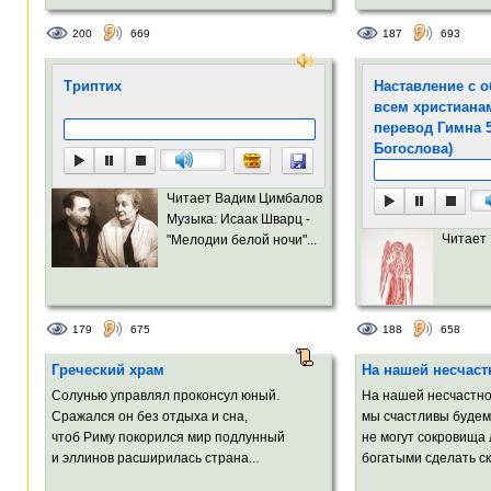
200
669
187
693
Триптих
Наставление с 
всем христиана
перевод Гимна 
Богослова)
Читает Вадим Цимбалов
Музыка: Исаак Шварц -
Читает
"Мелодии белой ночи"...
179
675
188
658
Греческий храм
На нашей несчаст
Солунью управлял проконсул юный.
На нашей несчастно
Сражался он без отдыха и сна,
мы счастливы будем 
чтоб Риму покорился мир подлунный
не могут сокровища
и эллинов расширилась страна...
богатыми сделать ск