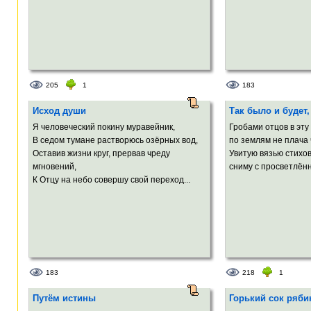
205
1
183
Исход души
Так было и будет,
Я человеческий покину муравейник,
Гробами отцов в эту
В седом тумане растворюсь озёрных вод,
по землям не плача 
Оставив жизни круг, прервав чреду
Увитую вязью стихо
мгновений,
сниму с просветлённ
К Отцу на небо совершу свой переход...
183
218
1
Путём истины
Горький сок ряб