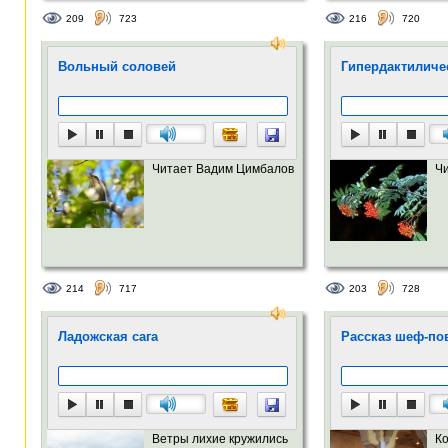
209
723
216
720
Вольный соловей
Гипердактиличе
Читает Вадим Цимбалов
Ч
214
717
203
728
Ладожская сага
Рассказ шеф-пова
Ветры лихие кружились
Ко