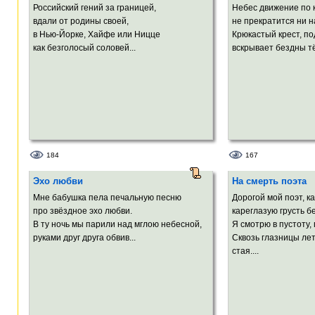
Российский гений за границей,
Небес движение по 
вдали от родины своей,
не прекратится ни на
в Нью-Йорке, Хайфе или Ницце
Крюкастый крест, по
как безголосый соловей...
вскрывает бездны т
184
167
Эхо любви
На смерть поэта
Мне бабушка пела печальную песню
Дорогой мой поэт, ка
про звёздное эхо любви.
кареглазую грусть 
В ту ночь мы парили над мглою небесной,
Я смотрю в пустоту,
руками друг друга обвив...
Сквозь глазницы ле
стая....