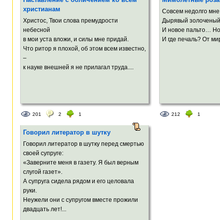
христианам
Совсем недолго мне
Христос, Твои слова премудрости
Дырявый золоченый
небесной
И новое пальто… Но
в мои уста вложи, и силы мне придай.
И где печаль? От мир
Что ритор я плохой, об этом всем известно,
–
к науке внешней я не прилагал труда....
201
2
1
212
1
Говорил литератор в шутку
Говорил литератор в шутку перед смертью
своей супруге:
«Заверните меня в газету. Я был верным
слугой газет».
А супруга сидела рядом и его целовала
руки.
Неужели они с супругом вместе прожили
двадцать лет!...