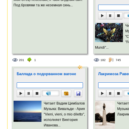
Под бровями та же неземная синь...
Ч
Му
"C
"F
Mundi"...
201
1
182
745
Баллада о подорванном вагоне
Лакримоза Рав
Читает Вадим Цимбалов
Читает
Музыка: Вивальди - Ария
Музыка
"Vieni, vieni, o mio diletto",
Лакрим
исполняет Виктория
Иванова...