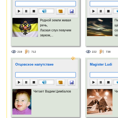
Родной земли живая
П
речь,
щё
Лаская слух певучим
с
звуком,...
че
219
712
222
738
Отцовское напутствие
Magister Ludi
Читает Вадим Цимбалов
Ч