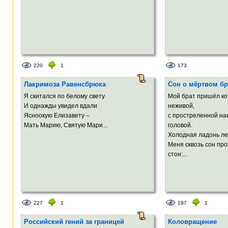
220
1
173
Лакримоза Равенсбрюка
Сон о мёртвом бр
Я скитался по белому свету
Мой брат пришёл ко
И однажды увидел вдали
неживой,
Ясноокую Елизавету –
с простреленной на
Мать Марию, Святую Maри...
головой.
Холодная ладонь ле
Меня сквозь сон пр
стон:...
227
1
197
1
Российский гений за границей
Коловращение