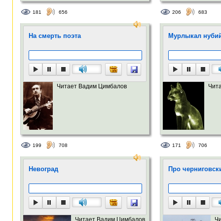
181
656
206
683
На смерть поэта
Мурлыкал нубий
Читает Вадим Цимбалов
Чит
199
708
171
706
Невоград
Про черниговск
Читает Вадим Цимбалов
Ч