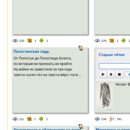
233
1
1
226
1
Погостинская падь
Старые чётки
От Погостья до Погостища болота,
по которым ни проехать ни пройти.
На войне их замостили за три года:
триста тысяч тел на триста вёрст пути....
Читает 
211
1
1
236
791
Наставление с обличением ко всем
Мимолетные роза