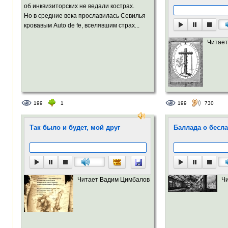
об инквизиторских не ведали кострах.
Но в средние века прославилась Севилья
кровавым Auto de fe, вселявшим страх...
Читает
199
1
199
730
Так было и будет, мой друг
Баллада о бесл
Читает Вадим Цимбалов
Ч