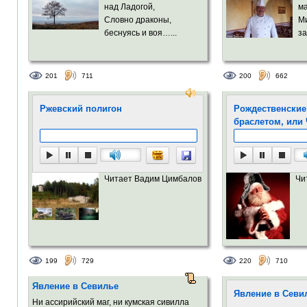
над Ладогой,
м
Словно драконы,
М
беснуясь и воя…...
за
201
711
200
662
Ржевский полигон
Рождественские
браслетом, или
Читает Вадим Цимбалов
Чи
199
729
220
710
Явление в Севилье
Явление в Севи
Ни ассирийский маг, ни кумская сивилла