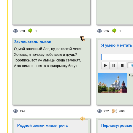
220
1
226
1
Заклинатель львов
Я умею мечтать
О, мой огненный Лев, ну, потискай меня!
Хочешь, я почешу тебе шею и грудь?
Торопись, вот уж львицы сюда семенят,
А за ними и львята вприпрыжку бегут...
Ч
194
222
690
Родной земли живая речь
Перламутровые