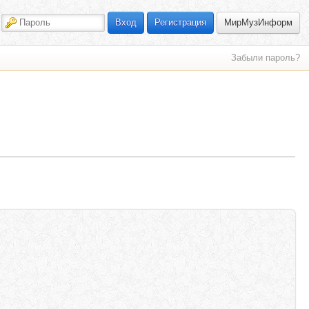
МирМузИнформ
Вход
Регистрация
Забыли пароль?