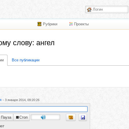
Рубрики
Проекты
ому слову: ангел
ии
Все публикации
я
-
3 января 2014, 09:20:26
Пауза
Стоп
807