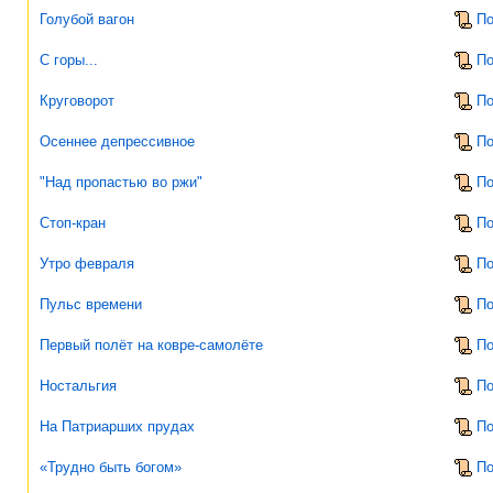
Голубой вагон
По
С горы...
По
Круговорот
По
Осеннее депрессивное
По
"Над пропастью во ржи"
По
Стоп-кран
По
Утро февраля
По
Пульс времени
По
Первый полёт на ковре-самолёте
По
Ностальгия
По
На Патриарших прудах
По
«Трудно быть богом»
По