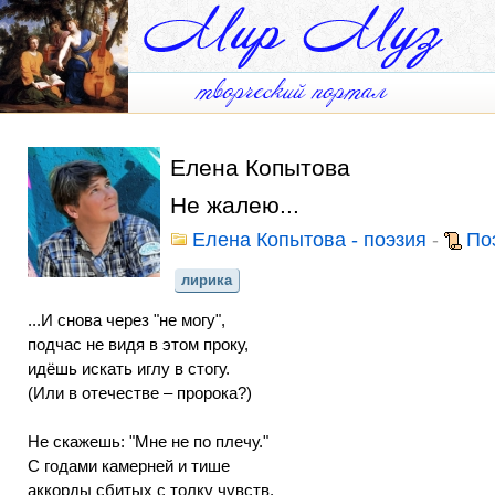
Елена Копытова
Не жалею...
Елена Копытова - поэзия
-
По
лирика
...И снова через "не могу",
подчас не видя в этом проку,
идёшь искать иглу в стогу.
(Или в отечестве – пророка?)
Не скажешь: "Мне не по плечу."
С годами камерней и тише
аккорды сбитых с толку чувств.