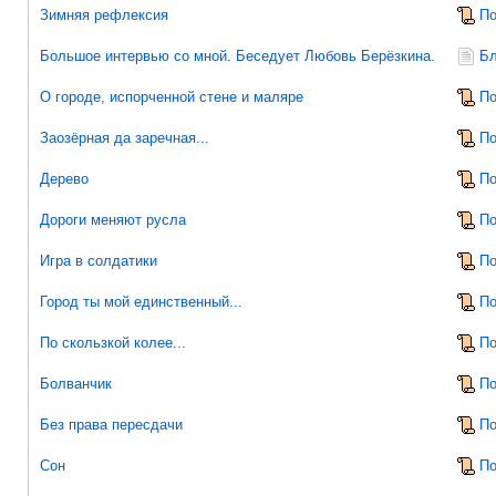
Зимняя рефлексия
По
Большое интервью со мной. Беседует Любовь Берёзкина.
Бл
О городе, испорченной стене и маляре
По
Заозёрная да заречная...
По
Дерево
По
Дороги меняют русла
По
Игра в солдатики
По
Город ты мой единственный...
По
По скользкой колее...
По
Болванчик
По
Без права пересдачи
По
Сон
По