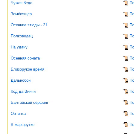
Чужая беда
По
Зомбоящер
По
Осенние этюды - 21
По
Полководец
По
На удачу
По
Осенняя соната
По
Близорукое время
По
Дальнобой
По
Код да Винчи
По
Балтийский сёрфинг
По
Овчинка
По
В маршрутке
По