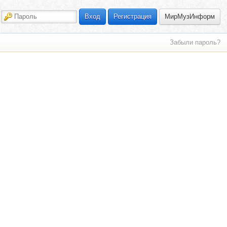
МирМузИнформ
Вход
Регистрация
Забыли пароль?