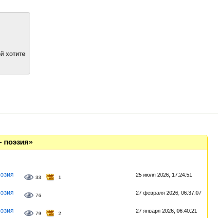
й хотите
- поэзия»
эзия
25 июля 2026, 17:24:51
33
1
эзия
27 февраля 2026, 06:37:07
76
эзия
27 января 2026, 06:40:21
79
2