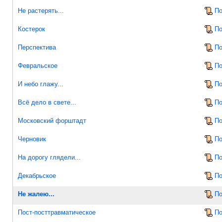
Не растерять...
По
Костерок
По
Перспектива
По
Февральское
По
И небо глажу...
По
Всё дело в свете...
По
Московский форштадт
По
Черновик
По
На дорогу глядели...
По
Декабрьское
По
Не жалею...
По
Пост-посттравматическое
По