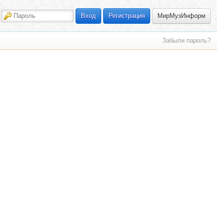
МирМузИнформ
Вход
Регистрация
Забыли пароль?