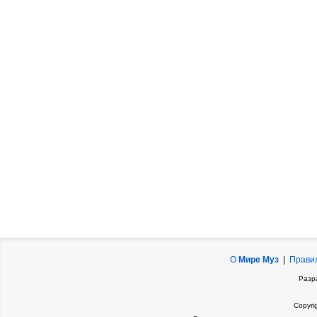
О
Мире Муз
|
Прави
Разр
Copyri