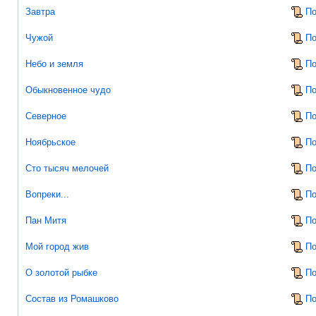
Завтра
По
Чужой
По
Небо и земля
По
Обыкновенное чудо
По
Северное
По
Ноябрьское
По
Сто тысяч мелочей
По
Вопреки...
По
Пан Митя
По
Мой город жив
По
О золотой рыбке
По
Состав из Ромашково
По