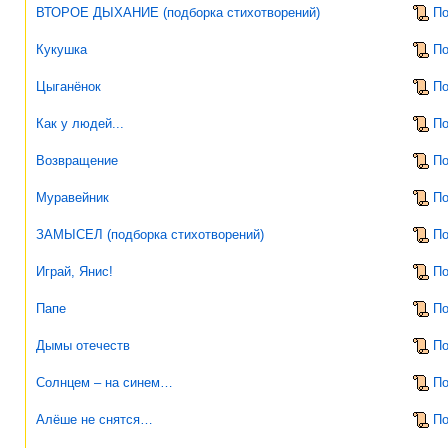
ВТОРОЕ ДЫХАНИЕ (подборка стихотворений)
По
Кукушка
По
Цыганёнок
По
Как у людей...
По
Возвращение
По
Муравейник
По
ЗАМЫСЕЛ (подборка стихотворений)
По
Играй, Янис!
По
Папе
По
Дымы отечеств
По
Солнцем – на синем…
По
Алёше не снятся…
По