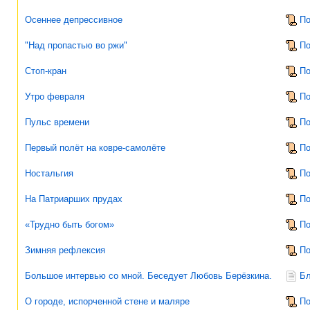
Осеннее депрессивное
По
"Над пропастью во ржи"
По
Стоп-кран
По
Утро февраля
По
Пульс времени
По
Первый полёт на ковре-самолёте
По
Ностальгия
По
На Патриарших прудах
По
«Трудно быть богом»
По
Зимняя рефлексия
По
Большое интервью со мной. Беседует Любовь Берёзкина.
Бл
О городе, испорченной стене и маляре
По