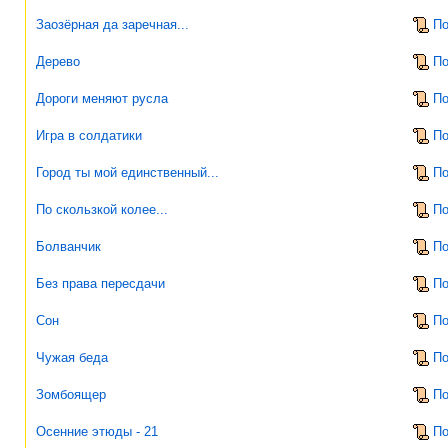
Заозёрная да заречная...
По
Дерево
По
Дороги меняют русла
По
Игра в солдатики
По
Город ты мой единственный...
По
По скользкой колее...
По
Болванчик
По
Без права пересдачи
По
Сон
По
Чужая беда
По
Зомбоящер
По
Осенние этюды - 21
По