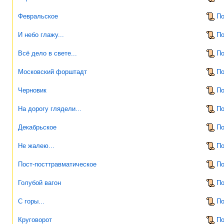
Февральское
По
И небо глажу...
По
Всё дело в свете...
По
Московский форштадт
По
Черновик
По
На дорогу глядели...
По
Декабрьское
По
Не жалею...
По
Пост-посттравматическое
По
Голубой вагон
По
С горы...
По
Круговорот
По