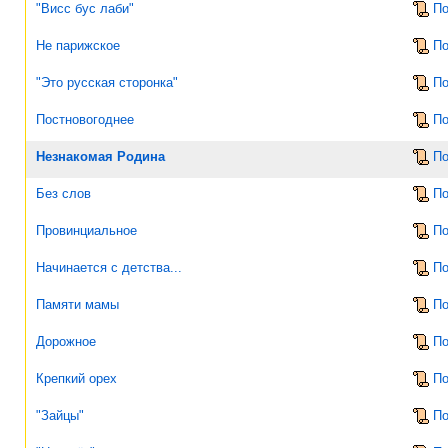
"Висс бус лаби"
По
Не парижское
По
"Это русская сторонка"
По
Постновогоднее
По
Незнакомая Родина
По
Без слов
По
Провинциальное
По
Начинается с детства...
По
Памяти мамы
По
Дорожное
По
Крепкий орех
По
"Зайцы"
По