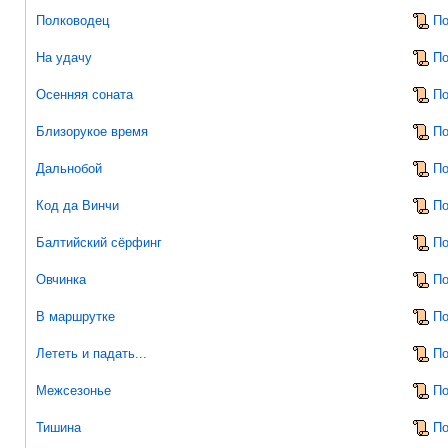
Полководец
По
На удачу
По
Осенняя соната
По
Близорукое время
По
Дальнобой
По
Код да Винчи
По
Балтийский сёрфинг
По
Овчинка
По
В маршрутке
По
Лететь и падать...
По
Межсезонье
По
Тишина
По