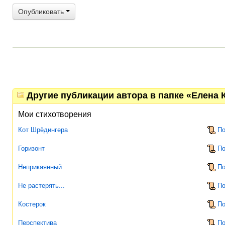
Опубликовать
Другие публикации автора в папке «Елена 
Мои стихотворения
Кот Шрёдингера
По
Горизонт
По
Неприкаянный
По
Не растерять...
По
Костерок
По
Перспектива
По