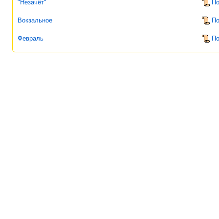
"Незачёт"
По
Вокзальное
По
Февраль
По