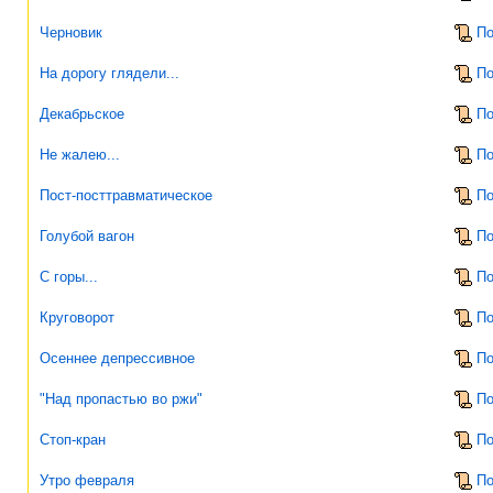
Черновик
По
На дорогу глядели...
По
Декабрьское
По
Не жалею...
По
Пост-посттравматическое
По
Голубой вагон
По
С горы...
По
Круговорот
По
Осеннее депрессивное
По
"Над пропастью во ржи"
По
Стоп-кран
По
Утро февраля
По