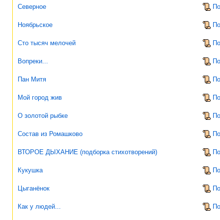
Северное
По
Ноябрьское
По
Сто тысяч мелочей
По
Вопреки...
По
Пан Митя
По
Мой город жив
По
О золотой рыбке
По
Состав из Ромашково
По
ВТОРОЕ ДЫХАНИЕ (подборка стихотворений)
По
Кукушка
По
Цыганёнок
По
Как у людей...
По