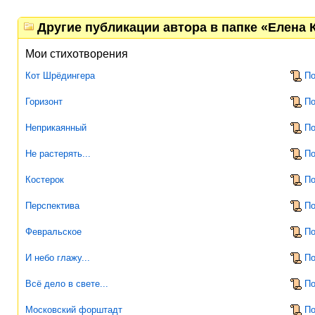
Другие публикации автора в папке «Елена 
Мои стихотворения
Кот Шрёдингера
По
Горизонт
По
Неприкаянный
По
Не растерять...
По
Костерок
По
Перспектива
По
Февральское
По
И небо глажу...
По
Всё дело в свете...
По
Московский форштадт
По