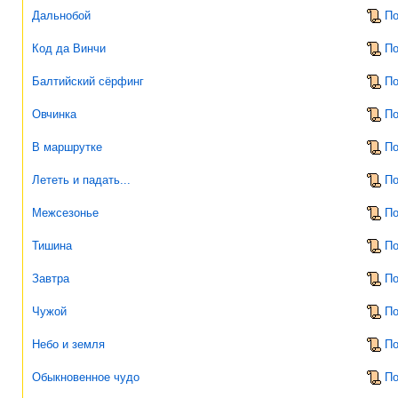
Дальнобой
По
Код да Винчи
По
Балтийский сёрфинг
По
Овчинка
По
В маршрутке
По
Лететь и падать...
По
Межсезонье
По
Тишина
По
Завтра
По
Чужой
По
Небо и земля
По
Обыкновенное чудо
По