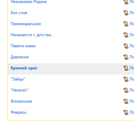
Незнакомая Родина
По
Без слов
По
Провинциальное
По
Начинается с детства...
По
Памяти мамы
По
Дорожное
По
Крепкий орех
По
"Зайцы"
По
"Незачёт"
По
Вокзальное
По
Февраль
По