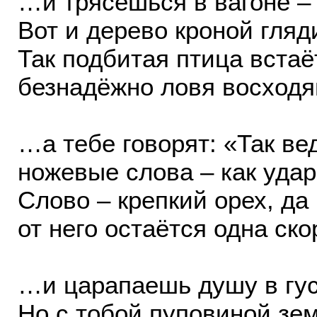
…и трясёшься в вагоне – 
Вот и дерево кроной гляди
Так подбитая птица встаё
безнадёжно ловя восходя
…а тебе говорят: «Так вед
ножевые слова – как удар
Слово – крепкий орех, д
от него остаётся одна ско
…и царапаешь душу в гус
Но с тобой пуповиной зе