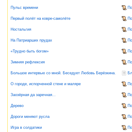
Пульс времени
По
Первый полёт на ковре-самолёте
По
Ностальгия
По
На Патриарших прудах
По
«Трудно быть богом»
По
Зимняя рефлексия
По
Большое интервью со мной. Беседует Любовь Берёзкина.
Бл
О городе, испорченной стене и маляре
По
Заозёрная да заречная...
По
Дерево
По
Дороги меняют русла
По
Игра в солдатики
По