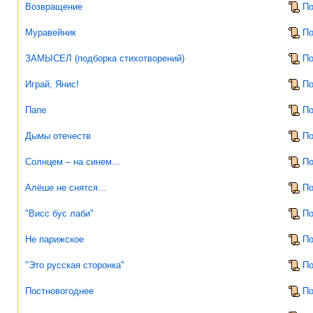
Возвращение
По
Муравейник
По
ЗАМЫСЕЛ (подборка стихотворений)
По
Играй, Янис!
По
Папе
По
Дымы отечеств
По
Солнцем – на синем…
По
Алёше не снятся…
По
"Висс бус лаби"
По
Не парижское
По
"Это русская сторонка"
По
Постновогоднее
По