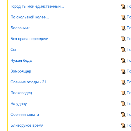
Город ты мой единственный...
По
По скользкой колее...
По
Болванчик
По
Без права пересдачи
По
Сон
По
Чужая беда
По
Зомбоящер
По
Осенние этюды - 21
По
Полководец
По
На удачу
По
Осенняя соната
По
Близорукое время
По