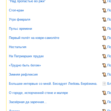
"Над пропастью во ржи"
По
Стоп-кран
По
Утро февраля
По
Пульс времени
По
Первый полёт на ковре-самолёте
По
Ностальгия
По
На Патриарших прудах
По
«Трудно быть богом»
По
Зимняя рефлексия
По
Большое интервью со мной. Беседует Любовь Берёзкина.
Бл
О городе, испорченной стене и маляре
По
Заозёрная да заречная...
По