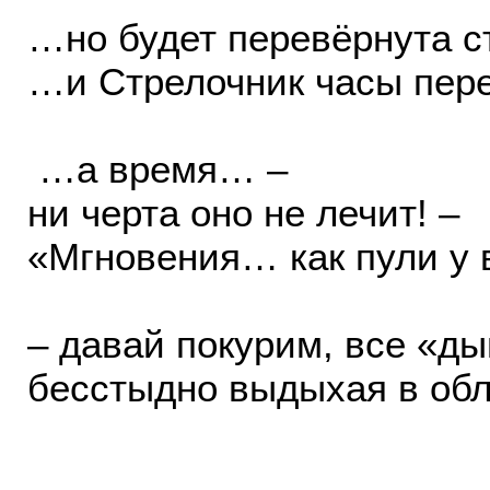
…но будет перевёрнута с
…и Стрелочник часы пере
…а время… –
ни черта оно не лечит! –
«Мгновения… как пули у
– давай покурим, все «д
бесстыдно выдыхая в об