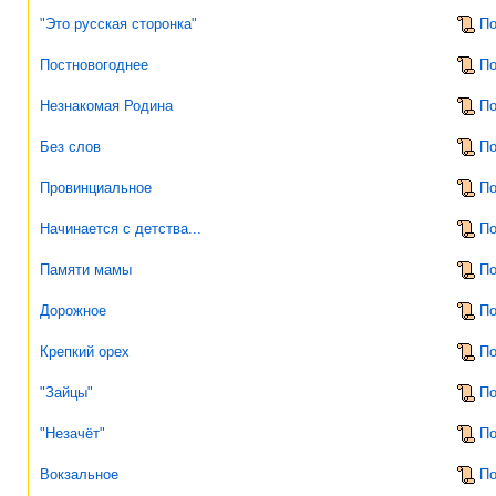
"Это русская сторонка"
По
Постновогоднее
По
Незнакомая Родина
По
Без слов
По
Провинциальное
По
Начинается с детства...
По
Памяти мамы
По
Дорожное
По
Крепкий орех
По
"Зайцы"
По
"Незачёт"
По
Вокзальное
По