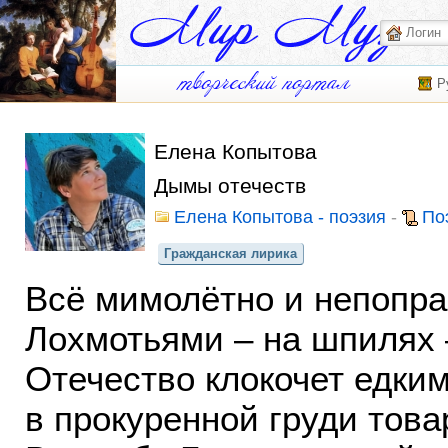
Р
Елена Копытова
Дымы отечеств
Елена Копытова - поэзия
-
По
Гражданская лирика
Всё мимолётно и непопра
Лохмотьями – на шпилях 
Отечество клокочет едки
в прокуренной груди това