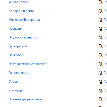
И небо глажу...
По
Всё дело в свете...
По
Московский форштадт
По
Черновик
По
На дорогу глядели...
По
Декабрьское
По
Не жалею...
По
Пост-посттравматическое
По
Голубой вагон
По
С горы...
По
Круговорот
По
Осеннее депрессивное
По