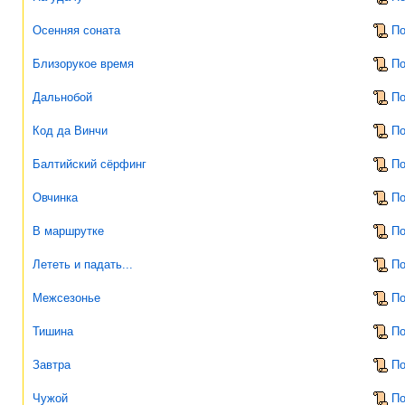
Осенняя соната
По
Близорукое время
По
Дальнобой
По
Код да Винчи
По
Балтийский сёрфинг
По
Овчинка
По
В маршрутке
По
Лететь и падать...
По
Межсезонье
По
Тишина
По
Завтра
По
Чужой
По