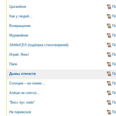
Цыганёнок
По
Как у людей...
По
Возвращение
По
Муравейник
По
ЗАМЫСЕЛ (подборка стихотворений)
По
Играй, Янис!
По
Папе
По
Дымы отечеств
По
Солнцем – на синем…
По
Алёше не снятся…
По
"Висс бус лаби"
По
Не парижское
По