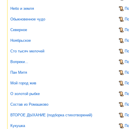
Небо и земля
По
Обыкновенное чудо
По
Северное
По
Ноябрьское
По
Сто тысяч мелочей
По
Вопреки...
По
Пан Митя
По
Мой город жив
По
О золотой рыбке
По
Состав из Ромашково
По
ВТОРОЕ ДЫХАНИЕ (подборка стихотворений)
По
Кукушка
По