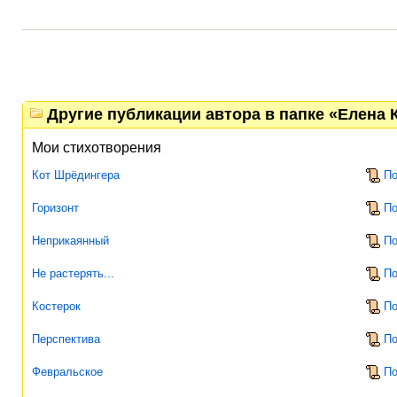
Другие публикации автора в папке «Елена 
Мои стихотворения
Кот Шрёдингера
По
Горизонт
По
Неприкаянный
По
Не растерять...
По
Костерок
По
Перспектива
По
Февральское
По