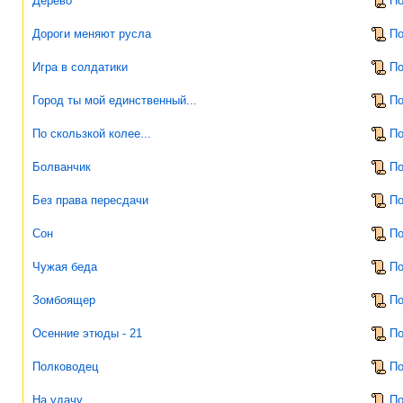
Дерево
По
Дороги меняют русла
По
Игра в солдатики
По
Город ты мой единственный...
По
По скользкой колее...
По
Болванчик
По
Без права пересдачи
По
Сон
По
Чужая беда
По
Зомбоящер
По
Осенние этюды - 21
По
Полководец
По
На удачу
По