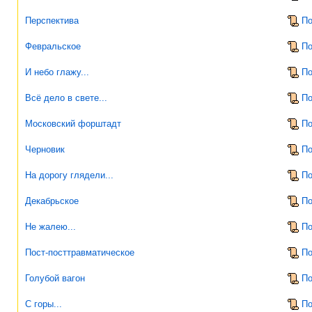
Перспектива
По
Февральское
По
И небо глажу...
По
Всё дело в свете...
По
Московский форштадт
По
Черновик
По
На дорогу глядели...
По
Декабрьское
По
Не жалею...
По
Пост-посттравматическое
По
Голубой вагон
По
С горы...
По