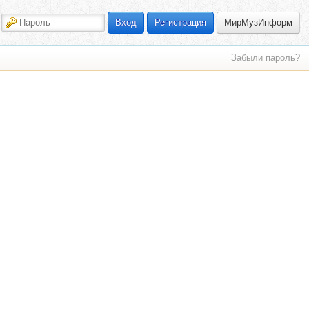
МирМузИнформ
Вход
Регистрация
Забыли пароль?