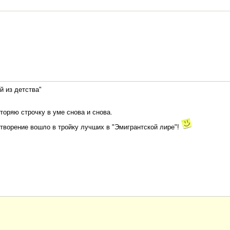
й из детства"
вторяю строчку в уме снова и снова.
отворение вошло в тройку лучших в "Эмигрантской лире"!