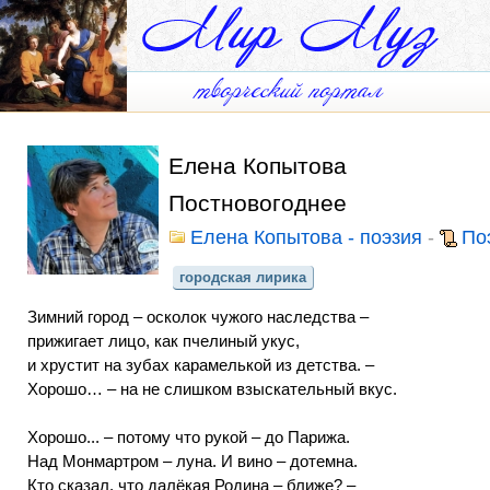
Елена Копытова
Постновогоднее
Елена Копытова - поэзия
-
По
городская лирика
Зимний город – осколок чужого наследства –
прижигает лицо, как пчелиный укус,
и хрустит на зубах карамелькой из детства. –
Хорошо… – на не слишком взыскательный вкус.
Хорошо... – потому что рукой – до Парижа.
Над Монмартром – луна. И вино – дотемна.
Кто сказал, что далёкая Родина – ближе? –