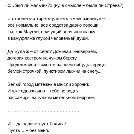
«…был ли мальчик?» (ну, в смысле – была ли Страна?)
…отболеть-отгореть-улететь в «несознанку» –
всё нормально, все средства давно хороши.
Ты, как Маугли, прячущий волчью изнанку –
в камуфляже глухой человечьей души.
Да куда ж – от себя? Доживай иноверцем,
догорая костром на чужом берегу.
Продолжайся – ожогом на чьём-нибудь сердце,
беглой строчкой, пунктиром лыжни на снегу...
Белый город мятежные мысли хоронит.
И уже однозначно – тебе не родня –
пассажиры на гулком метельном перроне.
………………………………………….
И… да здравствует Родина!..
Пусть… – без меня.