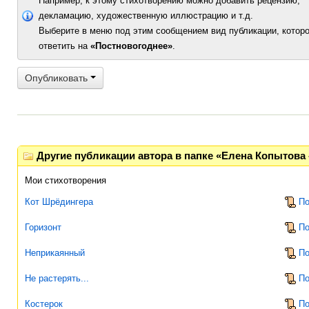
Например, к этому стихотворению можно добавить рецензию,
декламацию, художественную иллюстрацию и т.д.
Выберите в меню под этим сообщением вид публикации, которо
ответить на
«Постновогоднее»
.
Опубликовать
Другие публикации автора в папке «Елена Копытова 
Мои стихотворения
Кот Шрёдингера
По
Горизонт
По
Неприкаянный
По
Не растерять...
По
Костерок
По