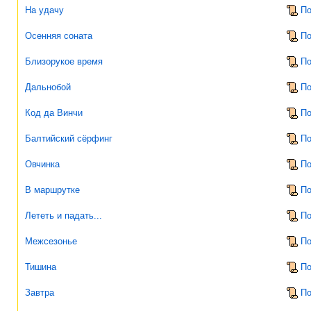
На удачу
По
Осенняя соната
По
Близорукое время
По
Дальнобой
По
Код да Винчи
По
Балтийский сёрфинг
По
Овчинка
По
В маршрутке
По
Лететь и падать...
По
Межсезонье
По
Тишина
По
Завтра
По