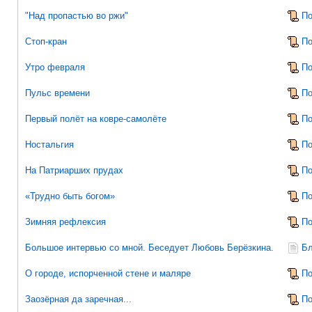
"Над пропастью во ржи"
По
Стоп-кран
По
Утро февраля
По
Пульс времени
По
Первый полёт на ковре-самолёте
По
Ностальгия
По
На Патриарших прудах
По
«Трудно быть богом»
По
Зимняя рефлексия
По
Большое интервью со мной. Беседует Любовь Берёзкина.
Бл
О городе, испорченной стене и маляре
По
Заозёрная да заречная...
По