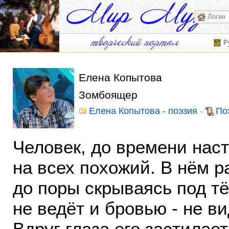
Р
Елена Копытова
Зомбоящер
Елена Копытова - поэзия
-
По
Человек, до времени нас
на всех похожий. В нём 
до поры скрываясь под тёп
не ведёт и бровью - не в
Вдруг глаза его застилает