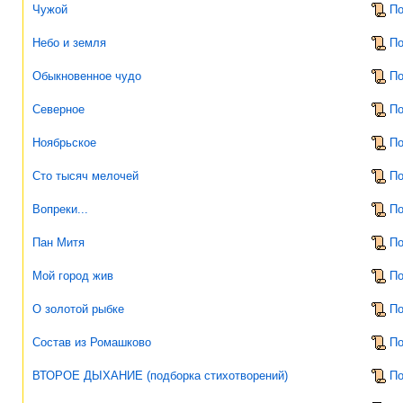
Чужой
По
Небо и земля
По
Обыкновенное чудо
По
Северное
По
Ноябрьское
По
Сто тысяч мелочей
По
Вопреки...
По
Пан Митя
По
Мой город жив
По
О золотой рыбке
По
Состав из Ромашково
По
ВТОРОЕ ДЫХАНИЕ (подборка стихотворений)
По