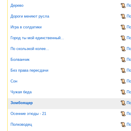
Дерево
По
Дороги меняют русла
По
Игра в солдатики
По
Город ты мой единственный...
По
По скользкой колее...
По
Болванчик
По
Без права пересдачи
По
Сон
По
Чужая беда
По
Зомбоящер
По
Осенние этюды - 21
По
Полководец
По