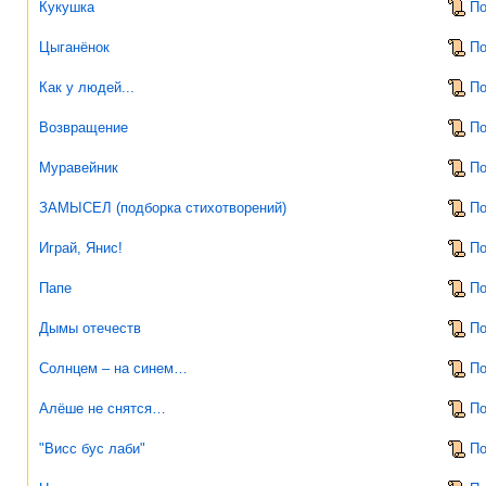
Кукушка
По
Цыганёнок
По
Как у людей...
По
Возвращение
По
Муравейник
По
ЗАМЫСЕЛ (подборка стихотворений)
По
Играй, Янис!
По
Папе
По
Дымы отечеств
По
Солнцем – на синем…
По
Алёше не снятся…
По
"Висс бус лаби"
По