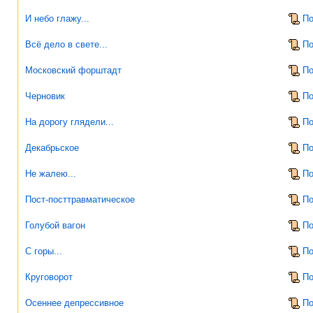
И небо глажу...
По
Всё дело в свете...
По
Московский форштадт
По
Черновик
По
На дорогу глядели...
По
Декабрьское
По
Не жалею...
По
Пост-посттравматическое
По
Голубой вагон
По
С горы...
По
Круговорот
По
Осеннее депрессивное
По