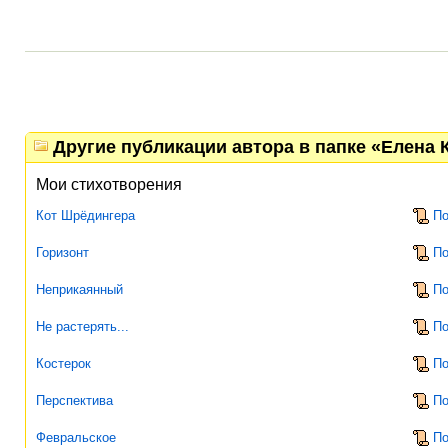
Другие публикации автора в папке «Елена 
Мои стихотворения
Кот Шрёдингера
По
Горизонт
По
Неприкаянный
По
Не растерять...
По
Костерок
По
Перспектива
По
Февральское
По