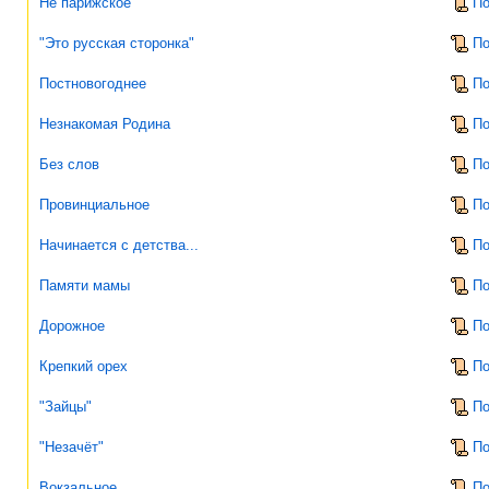
Не парижское
По
"Это русская сторонка"
По
Постновогоднее
По
Незнакомая Родина
По
Без слов
По
Провинциальное
По
Начинается с детства...
По
Памяти мамы
По
Дорожное
По
Крепкий орех
По
"Зайцы"
По
"Незачёт"
По
Вокзальное
По