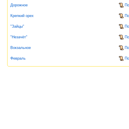
Дорожное
По
Крепкий орех
По
"Зайцы"
По
"Незачёт"
По
Вокзальное
По
Февраль
По