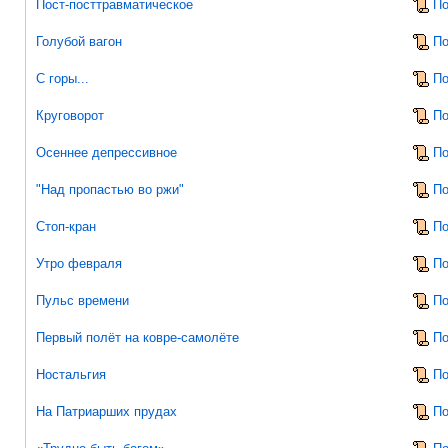
Пост-посттравматическое
По
Голубой вагон
По
С горы...
По
Круговорот
По
Осеннее депрессивное
По
"Над пропастью во ржи"
По
Стоп-кран
По
Утро февраля
По
Пульс времени
По
Первый полёт на ковре-самолёте
По
Ностальгия
По
На Патриарших прудах
По