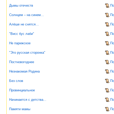
Дымы отечеств
По
Солнцем – на синем…
По
Алёше не снятся…
По
"Висс бус лаби"
По
Не парижское
По
"Это русская сторонка"
По
Постновогоднее
По
Незнакомая Родина
По
Без слов
По
Провинциальное
По
Начинается с детства...
По
Памяти мамы
По