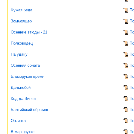
Чужая беда
По
Зомбоящер
По
Осенние этюды - 21
По
Полководец
По
На удачу
По
Осенняя соната
По
Близорукое время
По
Дальнобой
По
Код да Винчи
По
Балтийский сёрфинг
По
Овчинка
По
В маршрутке
По