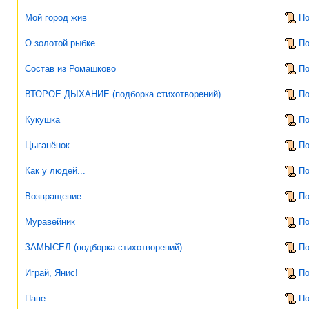
Мой город жив
По
О золотой рыбке
По
Состав из Ромашково
По
ВТОРОЕ ДЫХАНИЕ (подборка стихотворений)
По
Кукушка
По
Цыганёнок
По
Как у людей...
По
Возвращение
По
Муравейник
По
ЗАМЫСЕЛ (подборка стихотворений)
По
Играй, Янис!
По
Папе
По