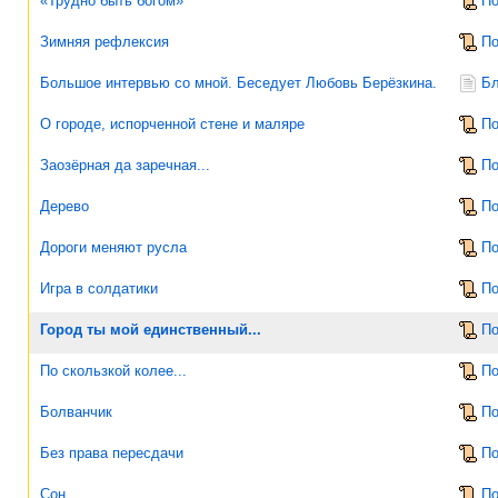
«Трудно быть богом»
По
Зимняя рефлексия
По
Большое интервью со мной. Беседует Любовь Берёзкина.
Бл
О городе, испорченной стене и маляре
По
Заозёрная да заречная...
По
Дерево
По
Дороги меняют русла
По
Игра в солдатики
По
Город ты мой единственный...
По
По скользкой колее...
По
Болванчик
По
Без права пересдачи
По
Сон
По