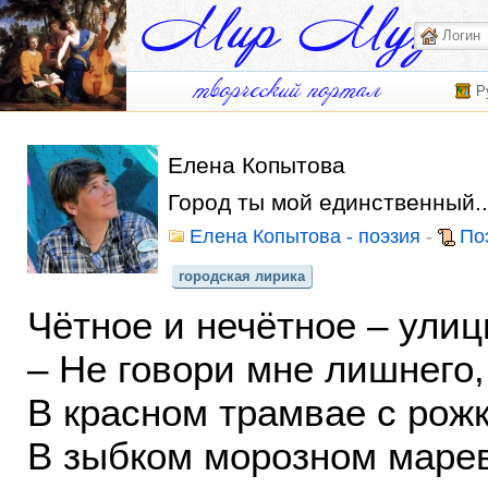
Р
Елена Копытова
Город ты мой единственный..
Елена Копытова - поэзия
-
По
городская лирика
Чётное и нечётное – ули
– Не говори мне лишнего, 
В красном трамвае с рож
В зыбком морозном марев