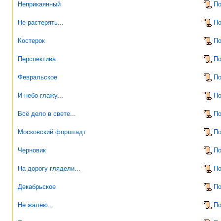
Неприкаянный
По
Не растерять...
По
Костерок
По
Перспектива
По
Февральское
По
И небо глажу...
По
Всё дело в свете...
По
Московский форштадт
По
Черновик
По
На дорогу глядели...
По
Декабрьское
По
Не жалею...
По