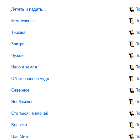
Лететь и падать...
По
Межсезонье
По
Тишина
По
Завтра
По
Чужой
По
Небо и земля
По
Обыкновенное чудо
По
Северное
По
Ноябрьское
По
Сто тысяч мелочей
По
Вопреки...
По
Пан Митя
По