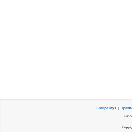
О
Мире Муз
|
Прави
Разр
Copyri