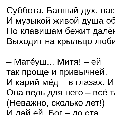
Суббота. Банный дух, нас
И музыкой живой душа об
По клавишам бежит далё
Выходит на крыльцо люб
– Мате́уш... Митя! – ей
так проще и привычней.
И карий мёд – в глазах. И
Она ведь для него – всё 
(Неважно, сколько лет!)
И дай ей, Бог – до ста.