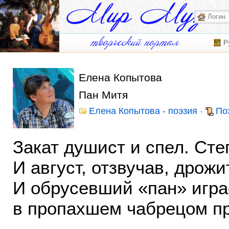
Р
Елена Копытова
Пан Митя
Елена Копытова - поэзия
-
По
Закат душист и спел. Сте
И август, отзвучав, дрожи
И обрусевший «пан» игра
в пропахшем чабрецом пр