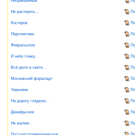
Неприкаянный
По
Не растерять...
По
Костерок
По
Перспектива
По
Февральское
По
И небо глажу...
По
Всё дело в свете...
По
Московский форштадт
По
Черновик
По
На дорогу глядели...
По
Декабрьское
По
Не жалею...
По
Пост-посттравматическое
По