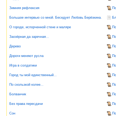
Зимняя рефлексия
По
Большое интервью со мной. Беседует Любовь Берёзкина.
Бл
О городе, испорченной стене и маляре
По
Заозёрная да заречная...
По
Дерево
По
Дороги меняют русла
По
Игра в солдатики
По
Город ты мой единственный...
По
По скользкой колее...
По
Болванчик
По
Без права пересдачи
По
Сон
По