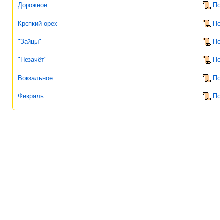
Дорожное
По
Крепкий орех
По
"Зайцы"
По
"Незачёт"
По
Вокзальное
По
Февраль
По