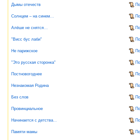
Дымы отечеств
По
Солнцем – на синем…
По
Алёше не снятся…
По
"Висс бус лаби"
По
Не парижское
По
"Это русская сторонка"
По
Постновогоднее
По
Незнакомая Родина
По
Без слов
По
Провинциальное
По
Начинается с детства...
По
Памяти мамы
По