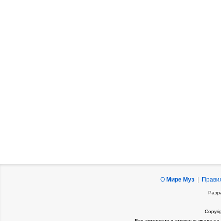
О
Мире Муз
|
Прави
Разр
Copyri
Все авторские и смежные права на