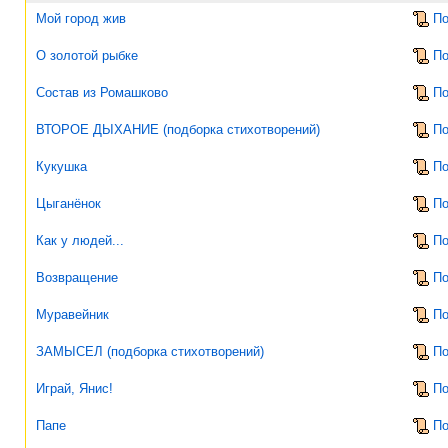
Мой город жив
По
О золотой рыбке
По
Состав из Ромашково
По
ВТОРОЕ ДЫХАНИЕ (подборка стихотворений)
По
Кукушка
По
Цыганёнок
По
Как у людей...
По
Возвращение
По
Муравейник
По
ЗАМЫСЕЛ (подборка стихотворений)
По
Играй, Янис!
По
Папе
По