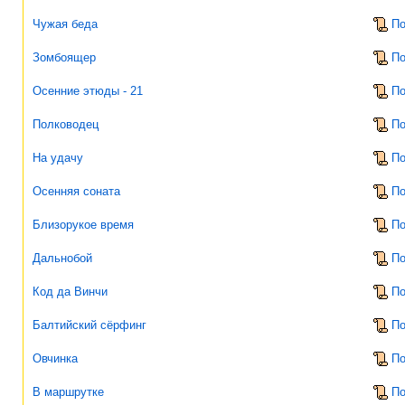
Чужая беда
По
Зомбоящер
По
Осенние этюды - 21
По
Полководец
По
На удачу
По
Осенняя соната
По
Близорукое время
По
Дальнобой
По
Код да Винчи
По
Балтийский сёрфинг
По
Овчинка
По
В маршрутке
По