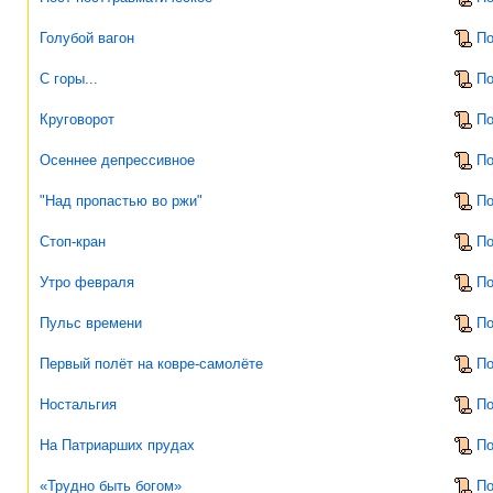
Голубой вагон
По
С горы...
По
Круговорот
По
Осеннее депрессивное
По
"Над пропастью во ржи"
По
Стоп-кран
По
Утро февраля
По
Пульс времени
По
Первый полёт на ковре-самолёте
По
Ностальгия
По
На Патриарших прудах
По
«Трудно быть богом»
По