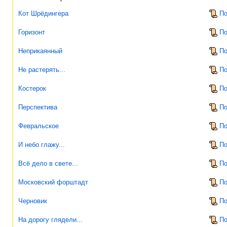
Кот Шрёдингера
По
Горизонт
По
Неприкаянный
По
Не растерять...
По
Костерок
По
Перспектива
По
Февральское
По
И небо глажу...
По
Всё дело в свете...
По
Московский форштадт
По
Черновик
По
На дорогу глядели...
По