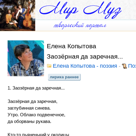
Елена Копытова
Заозёрная да заречная...
Елена Копытова - поэзия
-
По
лирика раннее
1. Заозёрная да заречная...
Заозёрная да заречная,
заглубинная синева.
Утро. Облако подвенечное,
да оборваны рукава.
Кто-то пьяненький у околицы