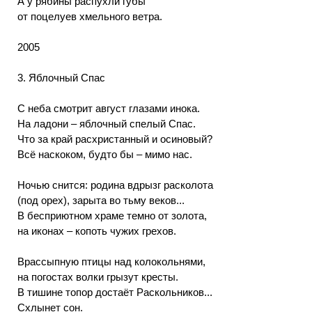
А у рябины распухли губы
от поцелуев хмельного ветра.
2005
3. Яблочный Спас
С неба смотрит август глазами инока.
На ладони – яблочный спелый Спас.
Что за край расхристанный и осиновый?
Всё наскоком, будто бы – мимо нас.
Ночью снится: родина вдрызг расколота
(под орех), зарыта во тьму веков...
В бесприютном храме темно от золота,
на иконах – копоть чужих грехов.
Врассыпную птицы над колокольнями,
на погостах волки грызут кресты.
В тишине топор достаёт Раскольников...
Схлынет сон.