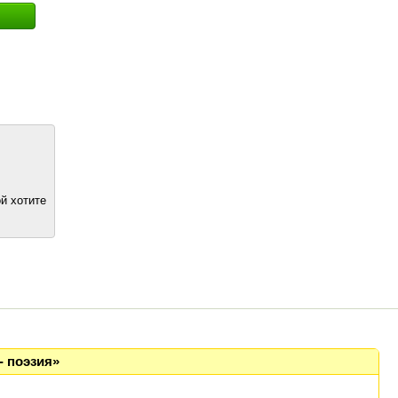
й хотите
- поэзия»