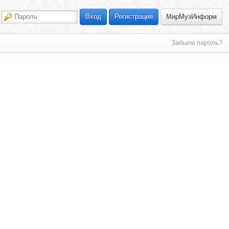
МирМузИнформ
Вход
Регистрация
Забыли пароль?