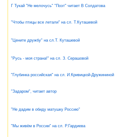
Г Тукай "Не мелочусь" "Поэт" читает В Солдатова
"Чтобы птицы все летали" на сл. Т.Куташевой
"Цените дружбу" на сл.Т. Куташевой
"Русь - моя страна!" на сл. З. Серашовой
"Глубинка российская" на сл. И.Кривицкой-Дружининой
"Задаром", читает автор
"Не дадим в обиду матушку Россию"
"Мы живём в России" на сл. Р.Гардиева