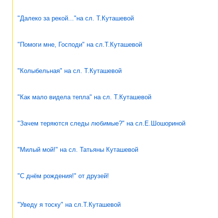
"Далеко за рекой..."на сл. Т.Куташевой
"Помоги мне, Господи" на сл.Т.Куташевой
"Колыбельная" на сл. Т.Куташевой
"Как мало видела тепла" на сл. Т.Куташевой
"Зачем теряются следы любимые?" на сл.Е.Шошориной
"Милый мой!" на сл. Татьяны Куташевой
"С днём рождения!" от друзей!
"Уведу я тоску" на сл.Т.Куташевой