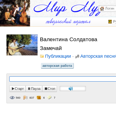
Р
Валентина Солдатова
Замечай
Публикации
-
Авторская песн
авторская работа
Старт
Пауза
Стоп
560
837
6
7