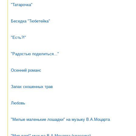
"Татарочка"
Беседка "Тюбетейка"
"Есть?!"
"Радостью поделиться..."
Осенний романс
Запах скошенных трав
Любовь
"Милые маленькие лошадки" на музыку В.А.Моцарта
"Мир вам!" музыка В.А.Моцарта (классика)