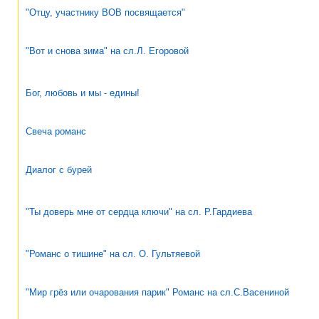
"Отцу, участнику ВОВ посвящается"
"Вот и снова зима" на сл.Л. Егоровой
Бог, любовь и мы - едины!
Свеча романс
Диалог с бурей
"Ты доверь мне от сердца ключи" на сл. Р.Гардиева
"Романс о тишине" на сл. О. Гультяевой
"Мир грёз или очарования парик" Романс на сл.С.Васениной