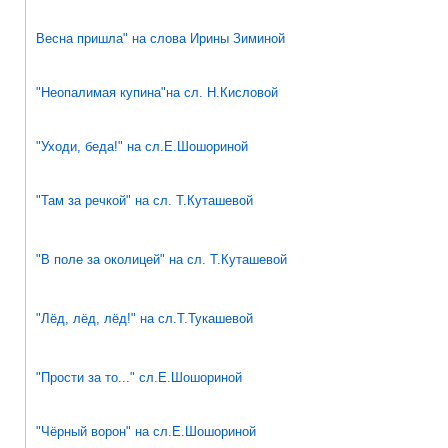
Весна пришла" на слова Ирины Зиминой
"Неопалимая купина"на сл. Н.Кисловой
"Уходи, беда!" на сл.Е.Шошориной
"Там за речкой" на сл. Т.Куташевой
"В поле за околицей" на сл. Т.Куташевой
"Лёд, лёд, лёд!" на сл.Т.Тукашевой
"Прости за то..." сл.Е.Шошориной
"Чёрный ворон" на сл.Е.Шошориной