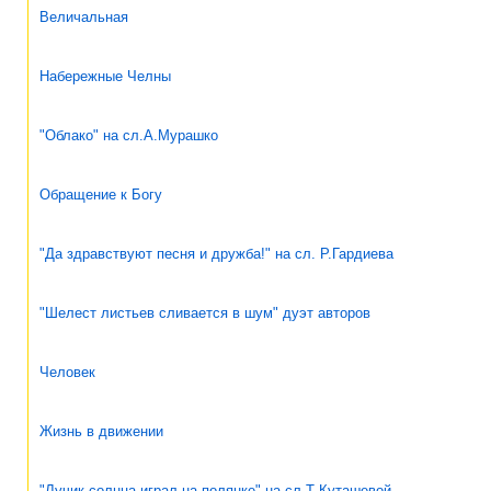
Величальная
Набережные Челны
"Облако" на сл.А.Мурашко
Обращение к Богу
"Да здравствуют песня и дружба!" на сл. Р.Гардиева
"Шелест листьев сливается в шум" дуэт авторов
Человек
Жизнь в движении
"Лучик солнца играл на полянке" на сл.Т Куташевой