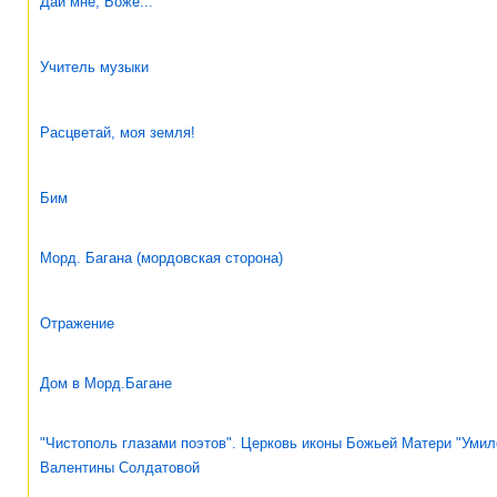
Дай мне, Боже...
Учитель музыки
Расцветай, моя земля!
Бим
Морд. Багана (мордовская сторона)
Отражение
Дом в Морд.Багане
"Чистополь глазами поэтов". Церковь иконы Божьей Матери "Умил
Валентины Солдатовой