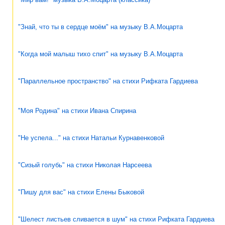
"Знай, что ты в сердце моём" на музыку В.А.Моцарта
"Когда мой малыш тихо спит" на музыку В.А.Моцарта
"Параллельное пространство" на стихи Рифката Гардиева
"Моя Родина" на стихи Ивана Спирина
"Не успела..." на стихи Натальи Курнавенковой
"Сизый голубь" на стихи Николая Нарсеева
"Пишу для вас" на стихи Елены Быковой
"Шелест листьев сливается в шум" на стихи Рифката Гардиева