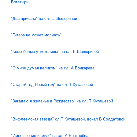
Богатыри
"Два причала" на сл. Е.Шошориной
"Гитара не может молчать"
"Косы белые у метелицы" на сл. Е.Шошориной
"О мире думая великом" на сл. А.Бочкарёва
"Старый год-Новый год" на сл. Т.Куташевой
"Загадаю я желанье в Рождество" на сл. Т Куташевой
"Вифлеемская звезда" сл.Т Куташевой, вокал В Солдатовой
"Имея зрение и слух" на сл. А.Бочкарёва