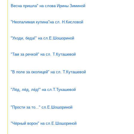
Весна пришла" на слова Ирины Зиминой
"Неопалимая купина"на сл. Н.Кисловой
"Уходи, беда!" на сл.Е.Шошориной
"Там за речкой" на сл. Т.Куташевой
"В поле за околицей" на сл. Т.Куташевой
"Лёд, лёд, лёд!" на сл.Т.Тукашевой
"Прости за то..." сл.Е.Шошориной
"Чёрный ворон" на сл.Е.Шошориной