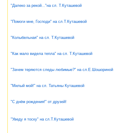
"Далеко за рекой..."на сл. Т.Куташевой
"Помоги мне, Господи" на сл.Т.Куташевой
"Колыбельная" на сл. Т.Куташевой
"Как мало видела тепла" на сл. Т.Куташевой
"Зачем теряются следы любимые?" на сл.Е.Шошориной
"Милый мой!" на сл. Татьяны Куташевой
"С днём рождения!" от друзей!
"Уведу я тоску" на сл.Т.Куташевой