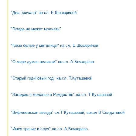
"Два причала" на сл. Е.Шошориной
"Гитара не может молчать"
"Косы белые у метелицы" на сл. Е.Шошориной
"О мире думая великом" на сл. А.Бочкарёва
"Старый год-Новый год" на сл. Т.Куташевой
"Загадаю я желанье в Рождество" на сл. Т Куташевой
"Вифлеемская звезда" сл.Т Куташевой, вокал В Солдатовой
"Имея зрение и слух" на сл. А.Бочкарёва