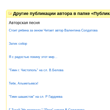
Другие публикации автора в папке «Публи
Авторская песня
Стоит рябина за окном Читает автор Валентина Солдатова
Затих собор
Я с радостью покину этот мир…
"Гимн г. Чистополь" на сл. В.Белова
Тебе, Альметьевск!
"Гимн шашистов" на сл. Р Гардиева
Г Тукай "Не мелочусь" "Поэт" читает В Солдатова