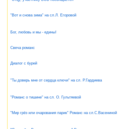
"Вот и снова зима" на сл.Л. Егоровой
Бог, любовь и мы - едины!
Свеча романс
Диалог с бурей
"Ты доверь мне от сердца ключи" на сл. Р.Гардиева
"Романс о тишине" на сл. О. Гультяевой
"Мир грёз или очарования парик" Романс на сл.С.Васениной