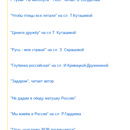
"Чтобы птицы все летали" на сл. Т.Куташевой
"Цените дружбу" на сл.Т. Куташевой
"Русь - моя страна!" на сл. З. Серашовой
"Глубинка российская" на сл. И.Кривицкой-Дружининой
"Задаром", читает автор
"Не дадим в обиду матушку Россию"
"Мы живём в России" на сл. Р.Гардиева
"Отцу, участнику ВОВ посвящается"