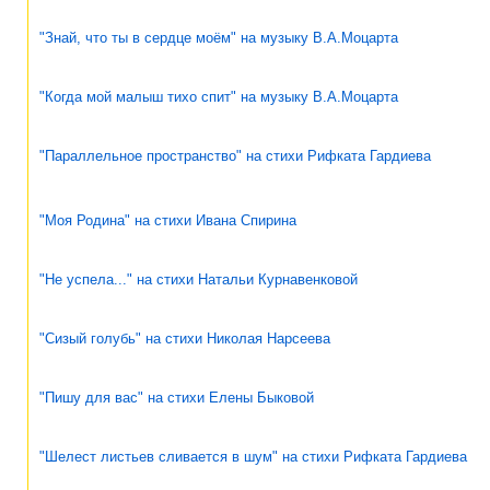
"Знай, что ты в сердце моём" на музыку В.А.Моцарта
"Когда мой малыш тихо спит" на музыку В.А.Моцарта
"Параллельное пространство" на стихи Рифката Гардиева
"Моя Родина" на стихи Ивана Спирина
"Не успела..." на стихи Натальи Курнавенковой
"Сизый голубь" на стихи Николая Нарсеева
"Пишу для вас" на стихи Елены Быковой
"Шелест листьев сливается в шум" на стихи Рифката Гардиева