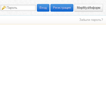
МирМузИнформ
Вход
Регистрация
Забыли пароль?