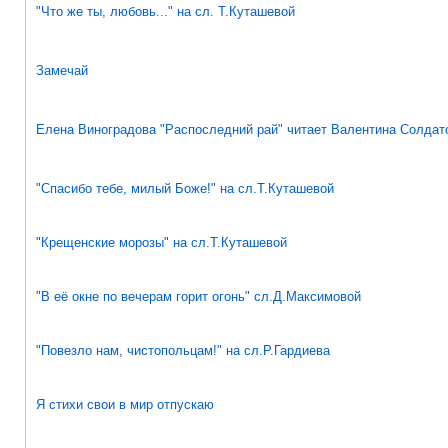
"Что же ты, любовь..." на сл. Т.Куташевой
Замечай
Елена Виноградова "Распоследний рай" читает Валентина Солдат
"Спасибо тебе, милый Боже!" на сл.Т.Куташевой
"Крещенские морозы" на сл.Т.Куташевой
"В её окне по вечерам горит огонь" сл.Д.Максимовой
"Повезло нам, чистопольцам!" на сл.Р.Гардиева
Я стихи свои в мир отпускаю