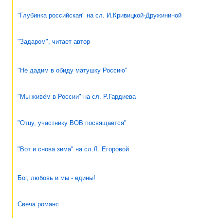
"Глубинка российская" на сл. И.Кривицкой-Дружининой
"Задаром", читает автор
"Не дадим в обиду матушку Россию"
"Мы живём в России" на сл. Р.Гардиева
"Отцу, участнику ВОВ посвящается"
"Вот и снова зима" на сл.Л. Егоровой
Бог, любовь и мы - едины!
Свеча романс