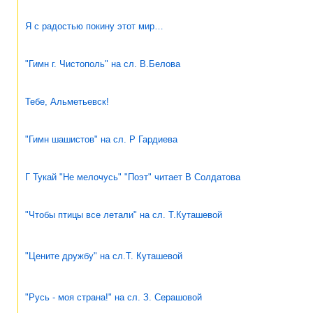
Я с радостью покину этот мир…
"Гимн г. Чистополь" на сл. В.Белова
Тебе, Альметьевск!
"Гимн шашистов" на сл. Р Гардиева
Г Тукай "Не мелочусь" "Поэт" читает В Солдатова
"Чтобы птицы все летали" на сл. Т.Куташевой
"Цените дружбу" на сл.Т. Куташевой
"Русь - моя страна!" на сл. З. Серашовой