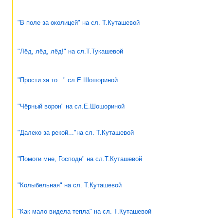
"В поле за околицей" на сл. Т.Куташевой
"Лёд, лёд, лёд!" на сл.Т.Тукашевой
"Прости за то..." сл.Е.Шошориной
"Чёрный ворон" на сл.Е.Шошориной
"Далеко за рекой..."на сл. Т.Куташевой
"Помоги мне, Господи" на сл.Т.Куташевой
"Колыбельная" на сл. Т.Куташевой
"Как мало видела тепла" на сл. Т.Куташевой