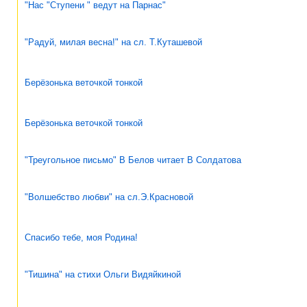
"Нас "Ступени " ведут на Парнас"
"Радуй, милая весна!" на сл. Т.Куташевой
Берёзонька веточкой тонкой
Берёзонька веточкой тонкой
"Треугольное письмо" В Белов читает В Солдатова
"Волшебство любви" на сл.Э.Красновой
Спасибо тебе, моя Родина!
"Тишина" на стихи Ольги Видяйкиной