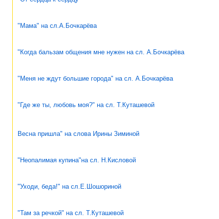
"Мама" на сл.А.Бочкарёва
"Когда бальзам общения мне нужен на сл. А.Бочкарёва
"Меня не ждут большие города" на сл. А.Бочкарёва
"Где же ты, любовь моя?" на сл. Т.Куташевой
Весна пришла" на слова Ирины Зиминой
"Неопалимая купина"на сл. Н.Кисловой
"Уходи, беда!" на сл.Е.Шошориной
"Там за речкой" на сл. Т.Куташевой