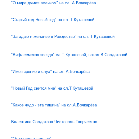
"О мире думая великом" на сл. А.Бочкарёва
"Старый год-Новый год" на сл. Т.Куташевой
"Загадаю я желанье в Рождество" на сл. Т Куташевой
"Вифлеемская звезда" сл.Т Куташевой, вокал В Солдатовой
"Имея зрение и слух" на сл. А.Бочкарёва
"Новый Год снится мне" на сл.Т.Куташевой
"Какое чудо - эта тишина" на сл.А.Бочкарёва
Валентина Солдатова Чистополь Творчество
"От сердца к сердцу"