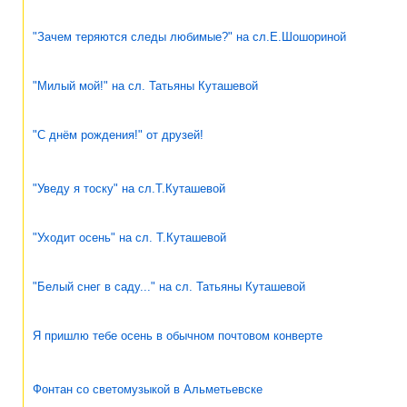
"Зачем теряются следы любимые?" на сл.Е.Шошориной
"Милый мой!" на сл. Татьяны Куташевой
"С днём рождения!" от друзей!
"Уведу я тоску" на сл.Т.Куташевой
"Уходит осень" на сл. Т.Куташевой
"Белый снег в саду..." на сл. Татьяны Куташевой
Я пришлю тебе осень в обычном почтовом конверте
Фонтан со светомузыкой в Альметьевске