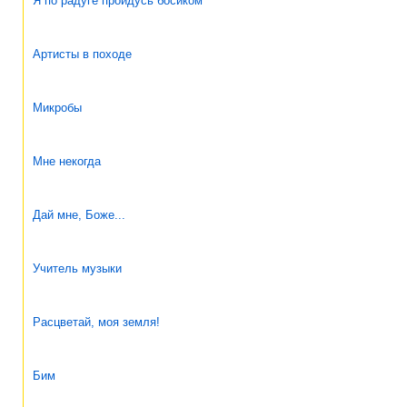
Я по радуге пройдусь босиком
Артисты в походе
Микробы
Мне некогда
Дай мне, Боже...
Учитель музыки
Расцветай, моя земля!
Бим