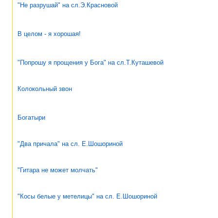
"Не разрушай" на сл.Э.Красновой
В целом - я хорошая!
"Попрошу я прощения у Бога" на сл.Т.Куташевой
Колокольный звон
Богатыри
"Два причала" на сл. Е.Шошориной
"Гитара не может молчать"
"Косы белые у метелицы" на сл. Е.Шошориной