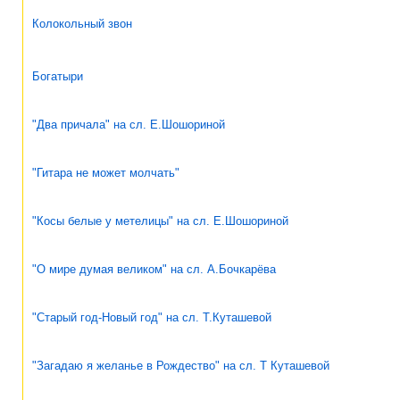
Колокольный звон
Богатыри
"Два причала" на сл. Е.Шошориной
"Гитара не может молчать"
"Косы белые у метелицы" на сл. Е.Шошориной
"О мире думая великом" на сл. А.Бочкарёва
"Старый год-Новый год" на сл. Т.Куташевой
"Загадаю я желанье в Рождество" на сл. Т Куташевой