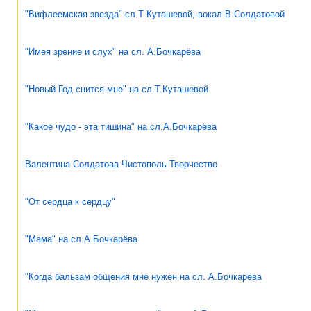
"Вифлеемская звезда" сл.Т Куташевой, вокал В Солдатовой
"Имея зрение и слух" на сл. А.Бочкарёва
"Новый Год снится мне" на сл.Т.Куташевой
"Какое чудо - эта тишина" на сл.А.Бочкарёва
Валентина Солдатова Чистополь Творчество
"От сердца к сердцу"
"Мама" на сл.А.Бочкарёва
"Когда бальзам общения мне нужен на сл. А.Бочкарёва