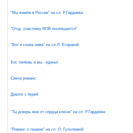
"Мы живём в России" на сл. Р.Гардиева
"Отцу, участнику ВОВ посвящается"
"Вот и снова зима" на сл.Л. Егоровой
Бог, любовь и мы - едины!
Свеча романс
Диалог с бурей
"Ты доверь мне от сердца ключи" на сл. Р.Гардиева
"Романс о тишине" на сл. О. Гультяевой