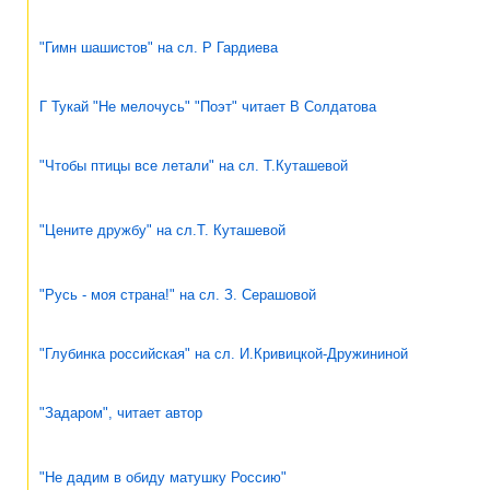
"Гимн шашистов" на сл. Р Гардиева
Г Тукай "Не мелочусь" "Поэт" читает В Солдатова
"Чтобы птицы все летали" на сл. Т.Куташевой
"Цените дружбу" на сл.Т. Куташевой
"Русь - моя страна!" на сл. З. Серашовой
"Глубинка российская" на сл. И.Кривицкой-Дружининой
"Задаром", читает автор
"Не дадим в обиду матушку Россию"