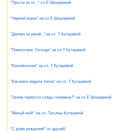
"Прости за то..." сл.Е.Шошориной
"Чёрный ворон" на сл.Е.Шошориной
"Далеко за рекой..."на сл. Т.Куташевой
"Помоги мне, Господи" на сл.Т.Куташевой
"Колыбельная" на сл. Т.Куташевой
"Как мало видела тепла" на сл. Т.Куташевой
"Зачем теряются следы любимые?" на сл.Е.Шошориной
"Милый мой!" на сл. Татьяны Куташевой
"С днём рождения!" от друзей!