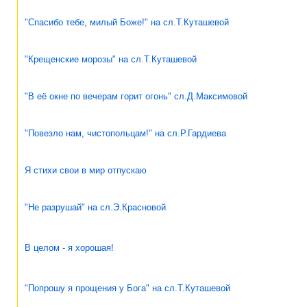
"Спасибо тебе, милый Боже!" на сл.Т.Куташевой
"Крещенские морозы" на сл.Т.Куташевой
"В её окне по вечерам горит огонь" сл.Д.Максимовой
"Повезло нам, чистопольцам!" на сл.Р.Гардиева
Я стихи свои в мир отпускаю
"Не разрушай" на сл.Э.Красновой
В целом - я хорошая!
"Попрошу я прощения у Бога" на сл.Т.Куташевой