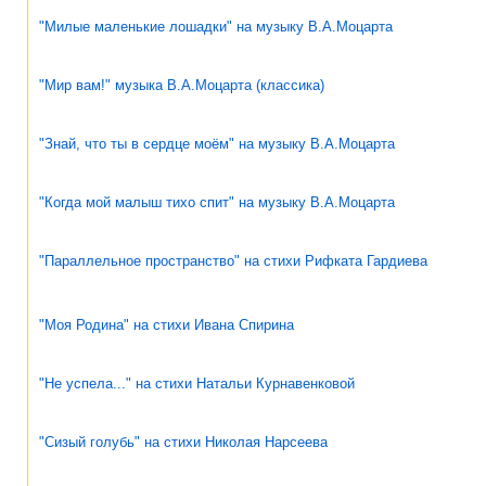
"Милые маленькие лошадки" на музыку В.А.Моцарта
"Мир вам!" музыка В.А.Моцарта (классика)
"Знай, что ты в сердце моём" на музыку В.А.Моцарта
"Когда мой малыш тихо спит" на музыку В.А.Моцарта
"Параллельное пространство" на стихи Рифката Гардиева
"Моя Родина" на стихи Ивана Спирина
"Не успела..." на стихи Натальи Курнавенковой
"Сизый голубь" на стихи Николая Нарсеева