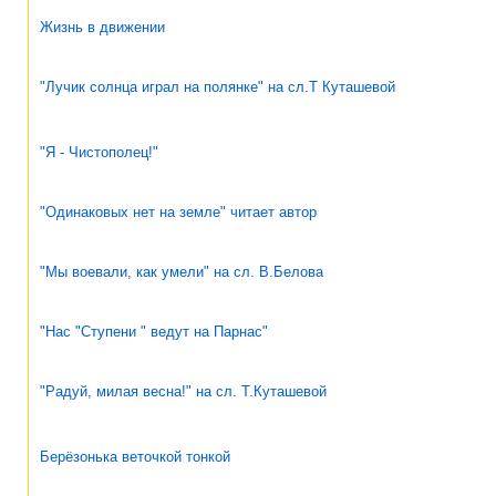
Жизнь в движении
"Лучик солнца играл на полянке" на сл.Т Куташевой
"Я - Чистополец!"
"Одинаковых нет на земле" читает автор
"Мы воевали, как умели" на сл. В.Белова
"Нас "Ступени " ведут на Парнас"
"Радуй, милая весна!" на сл. Т.Куташевой
Берёзонька веточкой тонкой