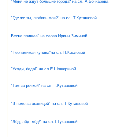
"Меня не ждут большие города" на сл. А.Бочкарёва
"Где же ты, любовь моя?" на сл. Т.Куташевой
Весна пришла" на слова Ирины Зиминой
"Неопалимая купина"на сл. Н.Кисловой
"Уходи, беда!" на сл.Е.Шошориной
"Там за речкой" на сл. Т.Куташевой
"В поле за околицей" на сл. Т.Куташевой
"Лёд, лёд, лёд!" на сл.Т.Тукашевой