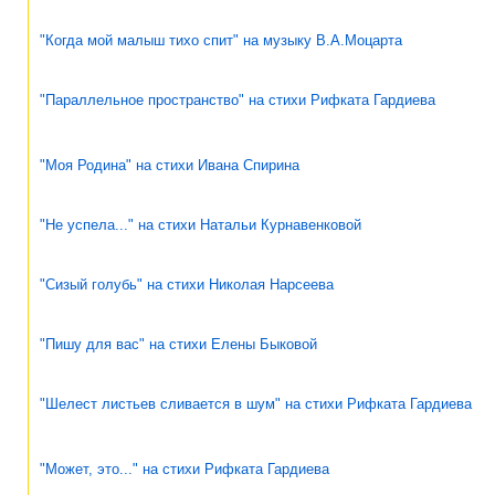
"Когда мой малыш тихо спит" на музыку В.А.Моцарта
"Параллельное пространство" на стихи Рифката Гардиева
"Моя Родина" на стихи Ивана Спирина
"Не успела..." на стихи Натальи Курнавенковой
"Сизый голубь" на стихи Николая Нарсеева
"Пишу для вас" на стихи Елены Быковой
"Шелест листьев сливается в шум" на стихи Рифката Гардиева
"Может, это..." на стихи Рифката Гардиева