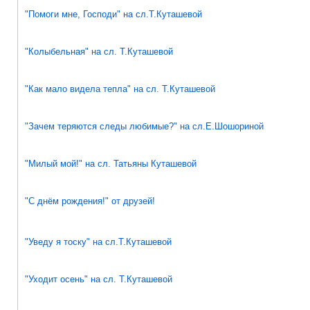
"Помоги мне, Господи" на сл.Т.Куташевой
"Колыбельная" на сл. Т.Куташевой
"Как мало видела тепла" на сл. Т.Куташевой
"Зачем теряются следы любимые?" на сл.Е.Шошориной
"Милый мой!" на сл. Татьяны Куташевой
"С днём рождения!" от друзей!
"Уведу я тоску" на сл.Т.Куташевой
"Уходит осень" на сл. Т.Куташевой