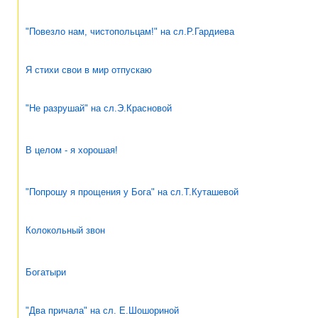
"Повезло нам, чистопольцам!" на сл.Р.Гардиева
Я стихи свои в мир отпускаю
"Не разрушай" на сл.Э.Красновой
В целом - я хорошая!
"Попрошу я прощения у Бога" на сл.Т.Куташевой
Колокольный звон
Богатыри
"Два причала" на сл. Е.Шошориной