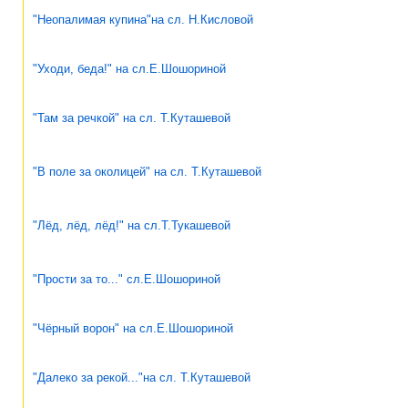
"Неопалимая купина"на сл. Н.Кисловой
"Уходи, беда!" на сл.Е.Шошориной
"Там за речкой" на сл. Т.Куташевой
"В поле за околицей" на сл. Т.Куташевой
"Лёд, лёд, лёд!" на сл.Т.Тукашевой
"Прости за то..." сл.Е.Шошориной
"Чёрный ворон" на сл.Е.Шошориной
"Далеко за рекой..."на сл. Т.Куташевой