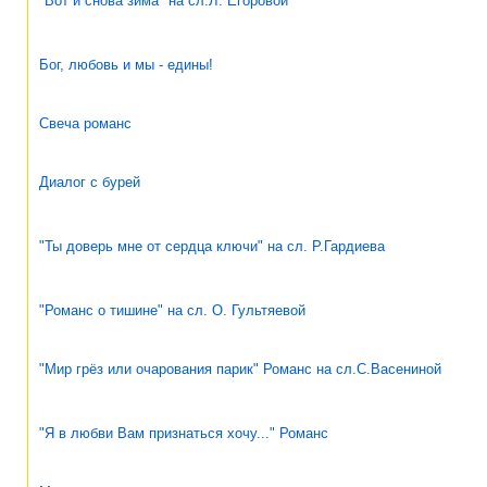
"Вот и снова зима" на сл.Л. Егоровой
Бог, любовь и мы - едины!
Свеча романс
Диалог с бурей
"Ты доверь мне от сердца ключи" на сл. Р.Гардиева
"Романс о тишине" на сл. О. Гультяевой
"Мир грёз или очарования парик" Романс на сл.С.Васениной
"Я в любви Вам признаться хочу..." Романс