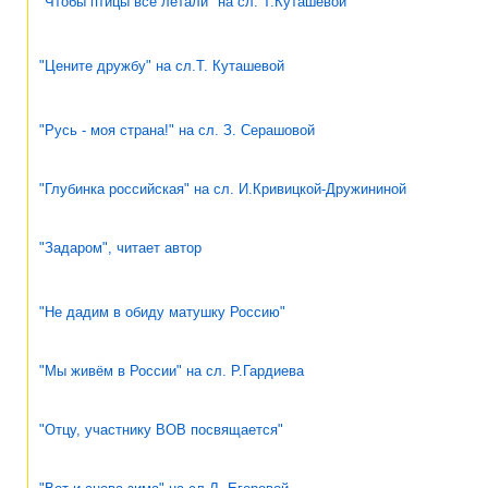
"Чтобы птицы все летали" на сл. Т.Куташевой
"Цените дружбу" на сл.Т. Куташевой
"Русь - моя страна!" на сл. З. Серашовой
"Глубинка российская" на сл. И.Кривицкой-Дружининой
"Задаром", читает автор
"Не дадим в обиду матушку Россию"
"Мы живём в России" на сл. Р.Гардиева
"Отцу, участнику ВОВ посвящается"