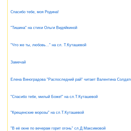
Спасибо тебе, моя Родина!
"Тишина" на стихи Ольги Видяйкиной
"Что же ты, любовь..." на сл. Т.Куташевой
Замечай
Елена Виноградова "Распоследний рай" читает Валентина Солдат
"Спасибо тебе, милый Боже!" на сл.Т.Куташевой
"Крещенские морозы" на сл.Т.Куташевой
"В её окне по вечерам горит огонь" сл.Д.Максимовой