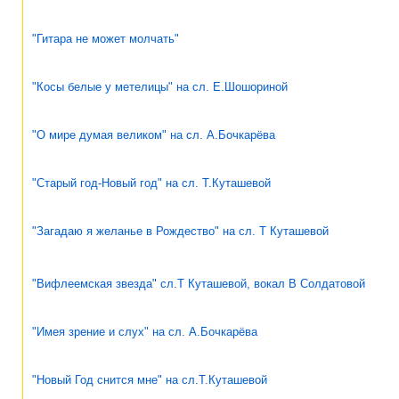
"Гитара не может молчать"
"Косы белые у метелицы" на сл. Е.Шошориной
"О мире думая великом" на сл. А.Бочкарёва
"Старый год-Новый год" на сл. Т.Куташевой
"Загадаю я желанье в Рождество" на сл. Т Куташевой
"Вифлеемская звезда" сл.Т Куташевой, вокал В Солдатовой
"Имея зрение и слух" на сл. А.Бочкарёва
"Новый Год снится мне" на сл.Т.Куташевой