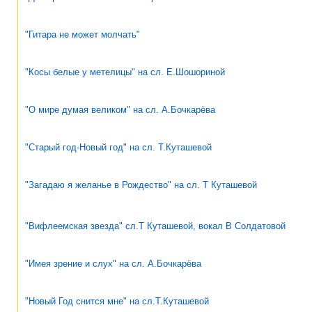
"Гитара не может молчать"
"Косы белые у метелицы" на сл. Е.Шошориной
"О мире думая великом" на сл. А.Бочкарёва
"Старый год-Новый год" на сл. Т.Куташевой
"Загадаю я желанье в Рождество" на сл. Т Куташевой
"Вифлеемская звезда" сл.Т Куташевой, вокал В Солдатовой
"Имея зрение и слух" на сл. А.Бочкарёва
"Новый Год снится мне" на сл.Т.Куташевой