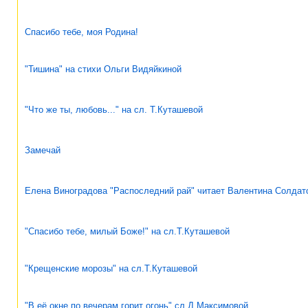
Спасибо тебе, моя Родина!
"Тишина" на стихи Ольги Видяйкиной
"Что же ты, любовь..." на сл. Т.Куташевой
Замечай
Елена Виноградова "Распоследний рай" читает Валентина Солдат
"Спасибо тебе, милый Боже!" на сл.Т.Куташевой
"Крещенские морозы" на сл.Т.Куташевой
"В её окне по вечерам горит огонь" сл.Д.Максимовой