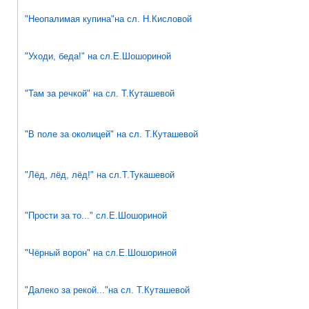
"Неопалимая купина"на сл. Н.Кисловой
"Уходи, беда!" на сл.Е.Шошориной
"Там за речкой" на сл. Т.Куташевой
"В поле за околицей" на сл. Т.Куташевой
"Лёд, лёд, лёд!" на сл.Т.Тукашевой
"Прости за то..." сл.Е.Шошориной
"Чёрный ворон" на сл.Е.Шошориной
"Далеко за рекой..."на сл. Т.Куташевой