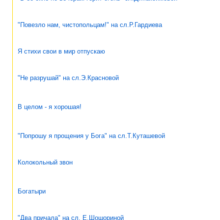
"Повезло нам, чистопольцам!" на сл.Р.Гардиева
Я стихи свои в мир отпускаю
"Не разрушай" на сл.Э.Красновой
В целом - я хорошая!
"Попрошу я прощения у Бога" на сл.Т.Куташевой
Колокольный звон
Богатыри
"Два причала" на сл. Е.Шошориной