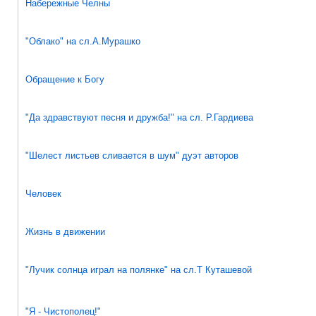
Набережные Челны
"Облако" на сл.А.Мурашко
Обращение к Богу
"Да здравствуют песня и дружба!" на сл. Р.Гардиева
"Шелест листьев сливается в шум" дуэт авторов
Человек
Жизнь в движении
"Лучик солнца играл на полянке" на сл.Т Куташевой
"Я - Чистополец!"