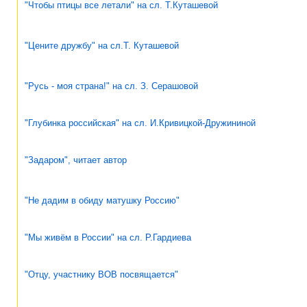
"Чтобы птицы все летали" на сл. Т.Куташевой
"Цените дружбу" на сл.Т. Куташевой
"Русь - моя страна!" на сл. З. Серашовой
"Глубинка российская" на сл. И.Кривицкой-Дружининой
"Задаром", читает автор
"Не дадим в обиду матушку Россию"
"Мы живём в России" на сл. Р.Гардиева
"Отцу, участнику ВОВ посвящается"