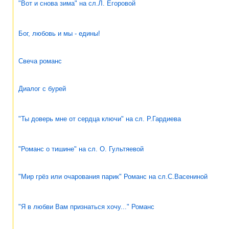
"Вот и снова зима" на сл.Л. Егоровой
Бог, любовь и мы - едины!
Свеча романс
Диалог с бурей
"Ты доверь мне от сердца ключи" на сл. Р.Гардиева
"Романс о тишине" на сл. О. Гультяевой
"Мир грёз или очарования парик" Романс на сл.С.Васениной
"Я в любви Вам признаться хочу..." Романс