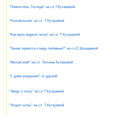
"Помоги мне, Господи" на сл.Т.Куташевой
"Колыбельная" на сл. Т.Куташевой
"Как мало видела тепла" на сл. Т.Куташевой
"Зачем теряются следы любимые?" на сл.Е.Шошориной
"Милый мой!" на сл. Татьяны Куташевой
"С днём рождения!" от друзей!
"Уведу я тоску" на сл.Т.Куташевой
"Уходит осень" на сл. Т.Куташевой