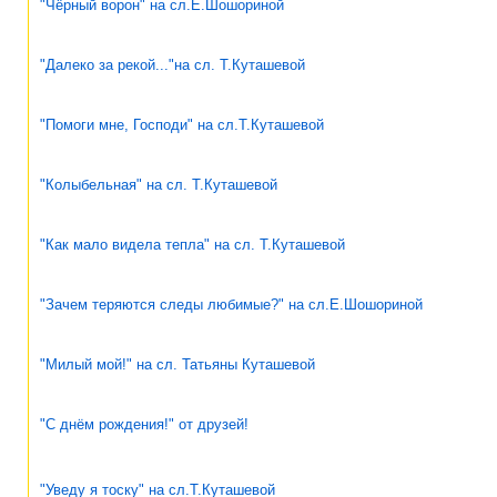
"Чёрный ворон" на сл.Е.Шошориной
"Далеко за рекой..."на сл. Т.Куташевой
"Помоги мне, Господи" на сл.Т.Куташевой
"Колыбельная" на сл. Т.Куташевой
"Как мало видела тепла" на сл. Т.Куташевой
"Зачем теряются следы любимые?" на сл.Е.Шошориной
"Милый мой!" на сл. Татьяны Куташевой
"С днём рождения!" от друзей!
"Уведу я тоску" на сл.Т.Куташевой