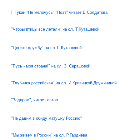
Г Тукай "Не мелочусь" "Поэт" читает В Солдатова
"Чтобы птицы все летали" на сл. Т.Куташевой
"Цените дружбу" на сл.Т. Куташевой
"Русь - моя страна!" на сл. З. Серашовой
"Глубинка российская" на сл. И.Кривицкой-Дружининой
"Задаром", читает автор
"Не дадим в обиду матушку Россию"
"Мы живём в России" на сл. Р.Гардиева