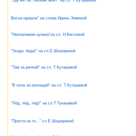
"Где же ты, любовь моя?" на сл. Т.Куташевой
Весна пришла" на слова Ирины Зиминой
"Неопалимая купина"на сл. Н.Кисловой
"Уходи, беда!" на сл.Е.Шошориной
"Там за речкой" на сл. Т.Куташевой
"В поле за околицей" на сл. Т.Куташевой
"Лёд, лёд, лёд!" на сл.Т.Тукашевой
"Прости за то..." сл.Е.Шошориной