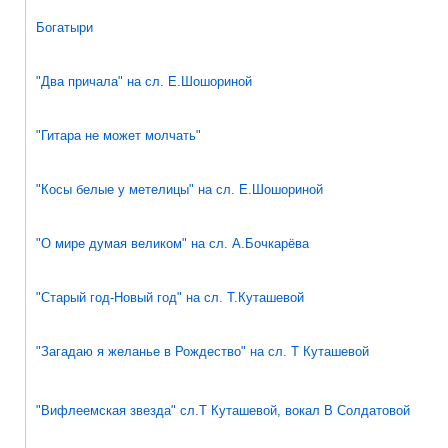
Богатыри
"Два причала" на сл. Е.Шошориной
"Гитара не может молчать"
"Косы белые у метелицы" на сл. Е.Шошориной
"О мире думая великом" на сл. А.Бочкарёва
"Старый год-Новый год" на сл. Т.Куташевой
"Загадаю я желанье в Рождество" на сл. Т Куташевой
"Вифлеемская звезда" сл.Т Куташевой, вокал В Солдатовой