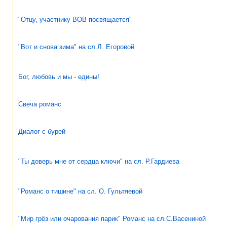
"Отцу, участнику ВОВ посвящается"
"Вот и снова зима" на сл.Л. Егоровой
Бог, любовь и мы - едины!
Свеча романс
Диалог с бурей
"Ты доверь мне от сердца ключи" на сл. Р.Гардиева
"Романс о тишине" на сл. О. Гультяевой
"Мир грёз или очарования парик" Романс на сл.С.Васениной