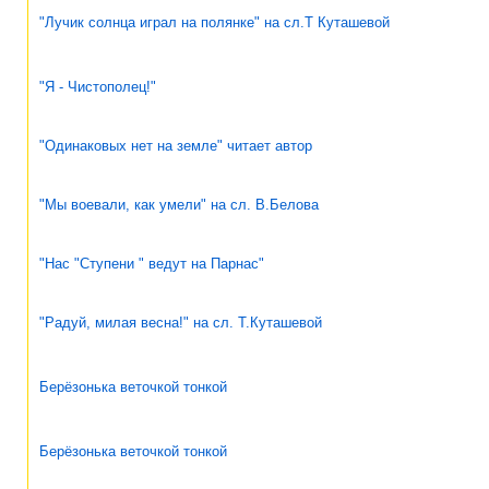
"Лучик солнца играл на полянке" на сл.Т Куташевой
"Я - Чистополец!"
"Одинаковых нет на земле" читает автор
"Мы воевали, как умели" на сл. В.Белова
"Нас "Ступени " ведут на Парнас"
"Радуй, милая весна!" на сл. Т.Куташевой
Берёзонька веточкой тонкой
Берёзонька веточкой тонкой