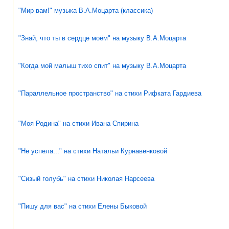
"Мир вам!" музыка В.А.Моцарта (классика)
"Знай, что ты в сердце моём" на музыку В.А.Моцарта
"Когда мой малыш тихо спит" на музыку В.А.Моцарта
"Параллельное пространство" на стихи Рифката Гардиева
"Моя Родина" на стихи Ивана Спирина
"Не успела..." на стихи Натальи Курнавенковой
"Сизый голубь" на стихи Николая Нарсеева
"Пишу для вас" на стихи Елены Быковой