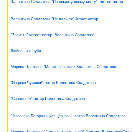
Валентина Солдатова "По секрету всему свету", читает автор
Валентина Солдатова "Не плачьте"Читает автор
"Зависть" читает автор: Валентина Солдатова
Любовь и голуби
Марина Цветаева "Молитва" читает Валентина Солдатова
"На реке Чусовой" автор Валентина Солдатова
"Сочельник" автор Валентина Солдатова
" Казанско-Богородицкая церковь". автор Валентина Солдатова
Марина Цветаева "А во лбу моём - знай!.." читает Валентина Сол