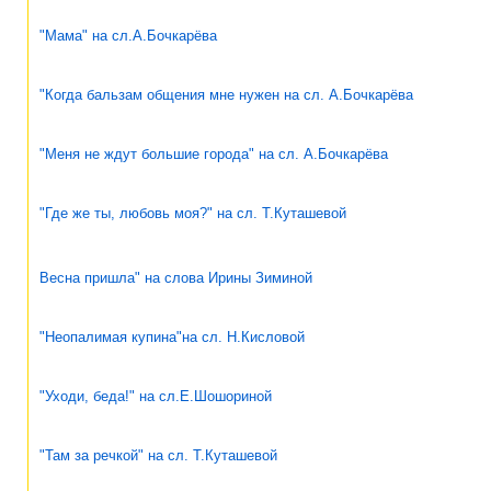
"Мама" на сл.А.Бочкарёва
"Когда бальзам общения мне нужен на сл. А.Бочкарёва
"Меня не ждут большие города" на сл. А.Бочкарёва
"Где же ты, любовь моя?" на сл. Т.Куташевой
Весна пришла" на слова Ирины Зиминой
"Неопалимая купина"на сл. Н.Кисловой
"Уходи, беда!" на сл.Е.Шошориной
"Там за речкой" на сл. Т.Куташевой