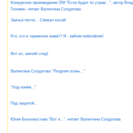
Конкурсное произведение 259 "Если будит по утрам...", автор Вл
Головин, читает Валентина Солдатова
Заячья петля... Сбежал косой!
Кто, кто в теремочке живёт? Я - зайчик-побегайчик!
Вот он, заячий след!
Валентина Солдатова "Поздняя осень..."
"Ход конём..."
Под защитой...
Юлия Белохвостова "Вот я...", читает Валентина Солдатова