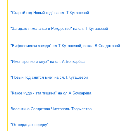
"Старый год-Новый год" на сл. Т.Куташевой
"Загадаю я желанье в Рождество" на сл. Т Куташевой
"Вифлеемская звезда" сл.Т Куташевой, вокал В Солдатовой
"Имея зрение и слух" на сл. А.Бочкарёва
"Новый Год снится мне" на сл.Т.Куташевой
"Какое чудо - эта тишина" на сл.А.Бочкарёва
Валентина Солдатова Чистополь Творчество
"От сердца к сердцу"