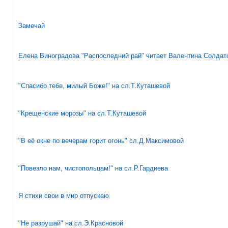
Замечай
Елена Виноградова "Распоследний рай" читает Валентина Солдат
"Спасибо тебе, милый Боже!" на сл.Т.Куташевой
"Крещенские морозы" на сл.Т.Куташевой
"В её окне по вечерам горит огонь" сл.Д.Максимовой
"Повезло нам, чистопольцам!" на сл.Р.Гардиева
Я стихи свои в мир отпускаю
"Не разрушай" на сл.Э.Красновой