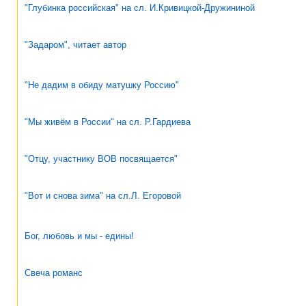
"Глубинка российская" на сл. И.Кривицкой-Дружининой
"Задаром", читает автор
"Не дадим в обиду матушку Россию"
"Мы живём в России" на сл. Р.Гардиева
"Отцу, участнику ВОВ посвящается"
"Вот и снова зима" на сл.Л. Егоровой
Бог, любовь и мы - едины!
Свеча романс