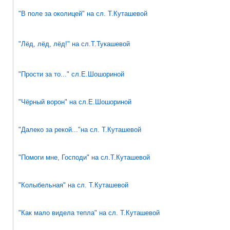
"В поле за околицей" на сл. Т.Куташевой
"Лёд, лёд, лёд!" на сл.Т.Тукашевой
"Прости за то..." сл.Е.Шошориной
"Чёрный ворон" на сл.Е.Шошориной
"Далеко за рекой..."на сл. Т.Куташевой
"Помоги мне, Господи" на сл.Т.Куташевой
"Колыбельная" на сл. Т.Куташевой
"Как мало видела тепла" на сл. Т.Куташевой