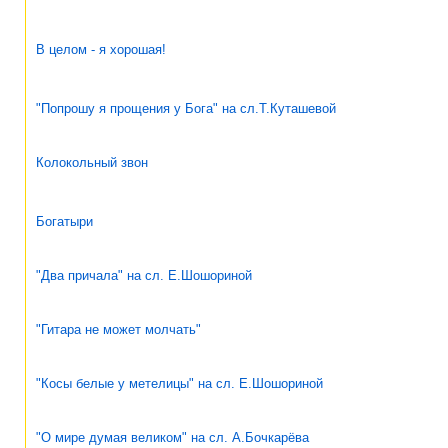
В целом - я хорошая!
"Попрошу я прощения у Бога" на сл.Т.Куташевой
Колокольный звон
Богатыри
"Два причала" на сл. Е.Шошориной
"Гитара не может молчать"
"Косы белые у метелицы" на сл. Е.Шошориной
"О мире думая великом" на сл. А.Бочкарёва