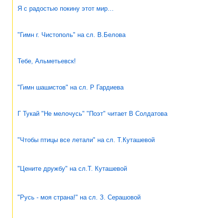
Я с радостью покину этот мир…
"Гимн г. Чистополь" на сл. В.Белова
Тебе, Альметьевск!
"Гимн шашистов" на сл. Р Гардиева
Г Тукай "Не мелочусь" "Поэт" читает В Солдатова
"Чтобы птицы все летали" на сл. Т.Куташевой
"Цените дружбу" на сл.Т. Куташевой
"Русь - моя страна!" на сл. З. Серашовой